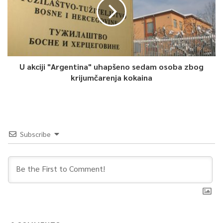
0
Article Rating
U akciji "Argentina" uhapšeno sedam osoba zbog
krijumčarenja kokaina
Subscribe