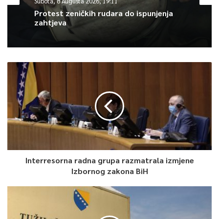
Subota, 8 Augusta 2026, 19:11
visokim predstavnikom, ali će uvek iskazivati svoje mišljenje,
Protest zeničkih rudara do ispunjenja
stavove i odnos i slušati RS šta po tom pitanju ima da kaže.
zahtjeva
Vučić je kazao da poznaje Schmidta, da je reč o ozbiljnom
čoveku, sa kojim se neretko dobro razumevao, te napomenuo
da su lični odnosi jedno, a principi nešto drugo.
Predsedavajući Predsedništva Bosne i Hercegovine Milorad
Dodik, koji je lider vladajuće stranke u entitetu RS Saveza
nezavisnih socijaldemokrata (SNSD), naveo je da RS neće
prihvatiti imenovanje visokog predstavnika u BiH bez
relevantne rezolucije Saveta bezbednosti UN.
Interresorna radna grupa razmatrala izmjene
“Bez rezolucije Saveta bezbednosti imenovanje visokog
Izbornog zakona BiH
predstavnika je protiv interesa RS i srpskog naroda u BiH”,
kazao je Dodik.