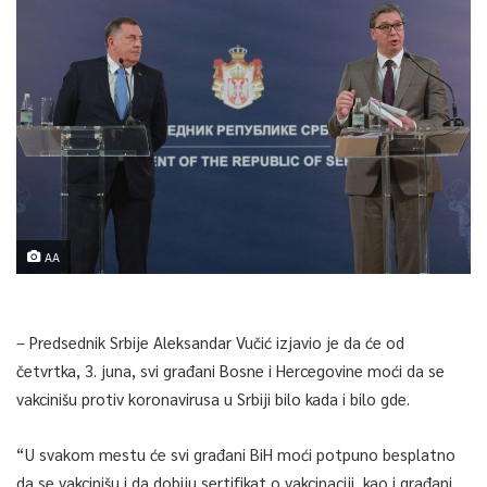
AA
– Predsednik Srbije Aleksandar Vučić izjavio je da će od
četvrtka, 3. juna, svi građani Bosne i Hercegovine moći da se
vakcinišu protiv koronavirusa u Srbiji bilo kada i bilo gde.
“U svakom mestu će svi građani BiH moći potpuno besplatno
da se vakcinišu i da dobiju sertifikat o vakcinaciji, kao i građani