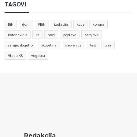
TAGOVI
BiH
dom
FBiH
izolacija
kcus
korona
koronavirus
ks
novi
poplave
sarajevo
sarajevskojutro
skupstina
srebrenica
test
tvsa
Vlada KS
vogosca
Redakcija