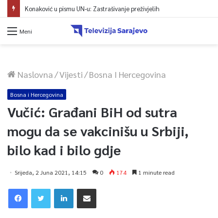
Konaković u pismu UN-u: Zastrašivanje preživjelih
Meni
Naslovna
/
Vijesti
/
Bosna I Hercegovina
Bosna i Hercegovina
Vučić: Građani BiH od sutra
mogu da se vakcinišu u Srbiji,
bilo kad i bilo gdje
Srijeda, 2 Juna 2021, 14:15
0
174
1 minute read