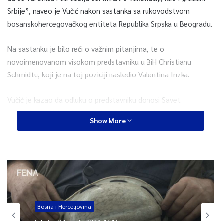
Srbije”, naveo je Vučić nakon sastanka sa rukovodstvom
bosanskohercegovačkog entiteta Republika Srpska u Beogradu.
Na sastanku je bilo reči o važnim pitanjima, te o
novoimenovanom visokom predstavniku u BiH Christianu
Schmidtu, koji je na toj poziciji nasledio Valentina Inzka.
Vučić je kazao da odluku o predstavniku donosi Savet
bezbednosti UN, a da će Srbija u skladu sa ovlašćenjima iz
Show More
Aneksa 10 Dejtonskog sporazuma tražiti od visokog
predstavnika izveštaje o stanju u BiH.
“Redovno ćemo da tražimo izveštaje i uvereni smo da ukoliko
opstanu na teritoriji BiH, oni će tu obavezu i ispunjavati”, rekao
je Vučić.
Bosna i Hercegovina
Prema njegovim rečima, Srbija će morati da razgovara sa