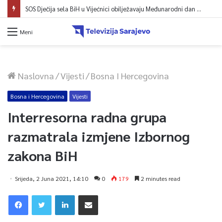
SOS Dječija sela BiH u Vijećnici obilježavaju Međunarodni dan mladih: Više od 200 zaposlenih i stambena podrška za osamostaljivanje
Meni
Naslovna
/
Vijesti
/
Bosna I Hercegovina
Bosna i Hercegovina
Vijesti
Interresorna radna grupa
razmatrala izmjene Izbornog
zakona BiH
Srijeda, 2 Juna 2021, 14:10
0
179
2 minutes read