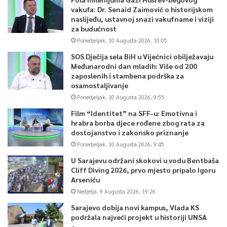
vakufa: Dr. Senaid Zaimović o historijskom
naslijeđu, ustavnoj snazi vakufname i viziji
Naredna sjednica planirana je za 9. juna kada bi trebali biti
za budućnost
razmatrani treće i četvrto poglavlje Izbornog zakona BiH.
Ponedjeljak, 10 Augusta 2026, 10:05
SOS Dječija sela BiH u Vijećnici obilježavaju
Međunarodni dan mladih: Više od 200
0
zaposlenih i stambena podrška za
osamostaljivanje
Article Rating
Ponedjeljak, 10 Augusta 2026, 9:55
Film “Identitet” na SFF-u: Emotivna i
hrabra borba djece rođene zbog rata za
dostojanstvo i zakonsko priznanje
Ponedjeljak, 10 Augusta 2026, 9:45
U Sarajevu održani skokovi u vodu Bentbaša
Cliff Diving 2026, prvo mjesto pripalo Igoru
Arseniću
Nedjelja, 9 Augusta 2026, 19:26
Sarajevo dobija novi kampus, Vlada KS
podržala najveći projekt u historiji UNSA