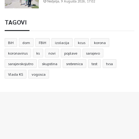
Nedjelja, 9 Augusta 2026, 17:02
TAGOVI
BiH
dom
FBiH
izolacija
kcus
korona
koronavirus
ks
novi
poplave
sarajevo
sarajevskojutro
skupstina
srebrenica
test
tvsa
Vlada KS
vogosca