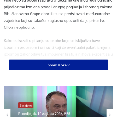
prijedlozima izmjena prvog i drugog poglavlja Izbornog zakona
BiH, članovima Grupe obratili su se predstavnici međunarodne
zajednice koji su također saglasno upozorili da je prisustvo
CIK-a neophodno.
Kako su kazali u pitanju su osobe koje se isključivo bave
izbornim procesom i oni su ti koji će eventualni paket izmjena
izbornog zakonodavstva implementirati, a njihova ekspertiza u
tom smislu od iznimne je važnosti.
Show More
Član Interresrone radne grupe iz Predstavničkog doma
Parlamentarne skupštine BiH Damir Arnaut (Naša stranka)
zatražio je da neko iz CIK-a bude na sjednicama kako bi
eventualno upozorili na pitanje provedbe nekog od člana
Izbornog zakona.
Sarajevo
Ponedjeljak, 10 Augusta 2026, 9:55
Predložio je da to bude neko iz Sekretarijata CIK-a, budući da