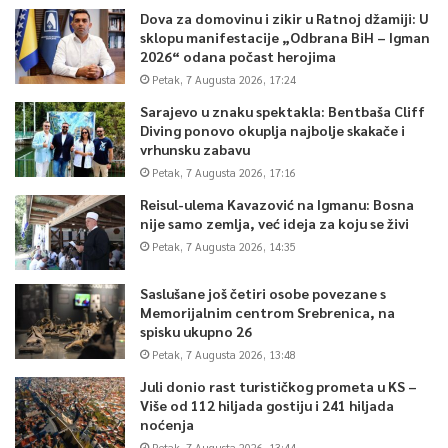
Dova za domovinu i zikir u Ratnoj džamiji: U
sklopu manifestacije „Odbrana BiH – Igman
2026“ odana počast herojima
Petak, 7 Augusta 2026, 17:24
Sarajevo u znaku spektakla: Bentbaša Cliff
Diving ponovo okuplja najbolje skakače i
vrhunsku zabavu
Petak, 7 Augusta 2026, 17:16
Reisul-ulema Kavazović na Igmanu: Bosna
nije samo zemlja, već ideja za koju se živi
Petak, 7 Augusta 2026, 14:35
Saslušane još četiri osobe povezane s
Memorijalnim centrom Srebrenica, na
spisku ukupno 26
Petak, 7 Augusta 2026, 13:48
Juli donio rast turističkog prometa u KS –
Više od 112 hiljada gostiju i 241 hiljada
noćenja
Petak, 7 Augusta 2026, 13:44