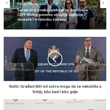
navedeno je u saopćenju Tužilaštva BiH.
Petak, 7 Augusta 2026, 17:16
Sarajevo u znaku spektakla: Bentbaša
Cliff Diving ponovo okuplja najbolje
Ova akcija rezultat je dobre i koordinirane saradnje između
skakače i vrhunsku zabavu
Tužilaštva BiH, MUP-a RS i MUP-a Unsko-sanskog kantona, a s
ciljem procesuiranja osoba osumnjičenih za teška krivična djela
kojima se narušava sigurnosna situacija i sigurnost građana u
BiH.
0
Article Rating
Vučić: Građani BiH od sutra mogu da se vakcinišu u
Srbiji, bilo kad i bilo gdje