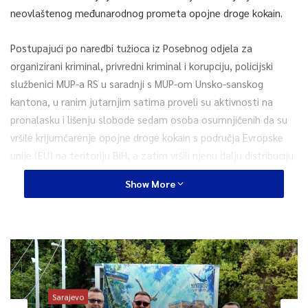
neovlaštenog međunarodnog prometa opojne droge kokain.
Postupajući po naredbi tužioca iz Posebnog odjela za
organizirani kriminal, privredni kriminal i korupciju, policijski
službenici MUP-a RS u saradnji s MUP-om Unsko-sanskog
kantona, u ranim jutarnjim satima proveli su aktivnosti na
pronalasku i lišenju slobode sedam osoba osumnjičenih da su
vršile krijumčarenje opojne droge kokain s područja Evropske
unije (EU) na teritoriju BiH, a zatim vršili njenu dalju distribuciju
na području BiH.
Show More
Prilikom pretresa pronađena je određena količina droge, kao i
dokazi o izvršenju krivičnog djela.
Osumnjičene osobe će u zakonskom roku biti predate
postupajućem tužiocu koji će ispitati osumnjičene, nakon čega
će donijeti odluku o daljim aktivnostima prema osumnjičenima,
Sarajevo