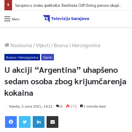
Sarajevo u znaku spektakla: Bentbaša Cliff Diving ponovo okuplja najbolje skakače i vrhunsku zabavu
Meni
Naslovna
/
Vijesti
/
Bosna I Hercegovina
Bosna i Hercegovina
Vijesti
U akciji “Argentina” uhapšeno
sedam osoba zbog krijumčarenja
kokaina
Srijeda, 2 Juna 2021, 14:22
0
172
1 minute read