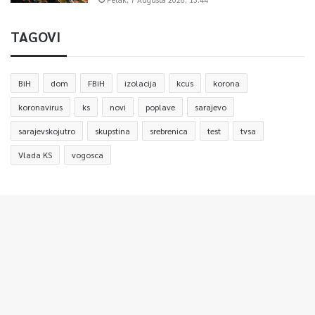
TAGOVI
BiH
dom
FBiH
izolacija
kcus
korona
koronavirus
ks
novi
poplave
sarajevo
sarajevskojutro
skupstina
srebrenica
test
tvsa
Vlada KS
vogosca