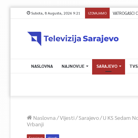
Subota, 8 Augusta, 2026 9:21
IZDVAJAMO
VATROGASCI CIVI
NASLOVNA
NAJNOVIJE
SARAJEVO
TVS
Naslovna
/
Vijesti
/
Sarajevo
/
U KS Sedam No
Vrbanji
Sarajevo
Vijesti