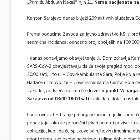
„Prim.dr. Abdulah Nakaš“ njih 21.
Nema pacijenata na 
Kanton Sarajevo danas bilježi 209 aktivnih slučajeva Co
Prema podacima Zavoda za javno zdravstvo KS, u prote
sedmična incidenca, odnosno broj oboljelih na 100.000 
I danas ponavljamo obavještenje JU Dom zdravlja Ka
SARS-CoV-2 obavještavaju da će svoje pregled moći obav
20:00 sati, i to u: – Covid-ambulanta Saraj Polje koja ć
Hadžiće i Trnovo, te – Covid-ambulanta Centar koja će po
Također, podsjećamo i da će
drive-in punkt Vrbanja 
Sarajevo od 08:00-18:00 sati
svaki dan, dok su ostali 
Punktovi za testiranje pri organizacionim jedinicama će 
ponavljaju kako će porodični ljekari primati pozive za v
aplikacije, kao i da će spiskove sa njihovim imenima do
prioritetima, sve osobe navedene u njima dobile obavje