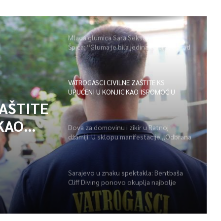
Mlada glumica Sara Seksan u emisiji
Špica: “Gluma je bila jedina opcija, uz rad
i disciplinu sve je moguće”
VATROGASCI CIVILNE ZAŠTITE KS
UPUĆENI U KONJIC KAO ISPOMOĆ U
GAŠENJU POŽARA
ZAŠTITE
KAO
Dova za domovinu i zikir u Ratnoj
džamiji: U sklopu manifestacije „Odbrana
POŽARA
BiH – Igman 2026“ odana počast
herojima
Sarajevo u znaku spektakla: Bentbaša
Cliff Diving ponovo okuplja najbolje
skakače i vrhunsku zabavu