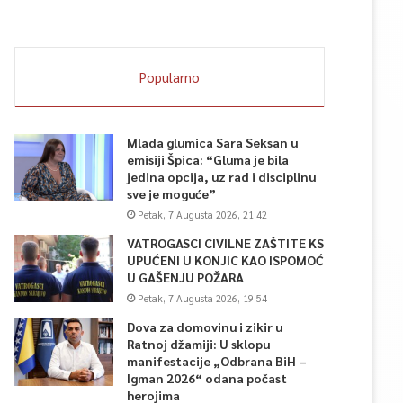
Popularno
Mlada glumica Sara Seksan u
emisiji Špica: “Gluma je bila
jedina opcija, uz rad i disciplinu
sve je moguće”
Petak, 7 Augusta 2026, 21:42
VATROGASCI CIVILNE ZAŠTITE KS
UPUĆENI U KONJIC KAO ISPOMOĆ
U GAŠENJU POŽARA
Petak, 7 Augusta 2026, 19:54
Dova za domovinu i zikir u
Ratnoj džamiji: U sklopu
manifestacije „Odbrana BiH –
Igman 2026“ odana počast
herojima