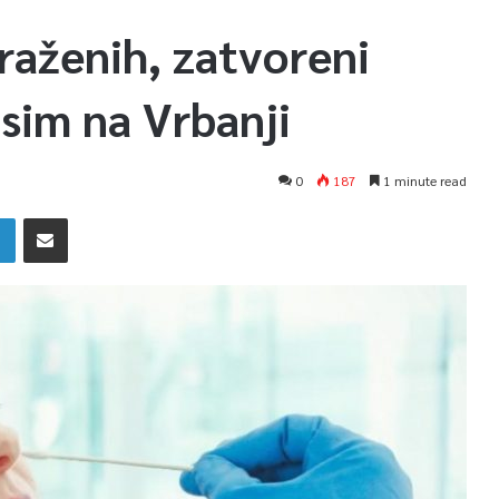
aženih, zatvoreni
osim na Vrbanji
0
187
1 minute read