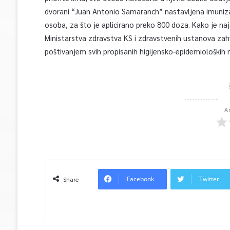
dvorani “Juan Antonio Samaranch” nastavljena imunizacij
osoba, za što je aplicirano preko 800 doza. Kako je naja
Ministarstva zdravstva KS i zdravstvenih ustanova zahv
poštivanjem svih propisanih higijensko-epidemioloških 
A
Facebook
Twitter
Share