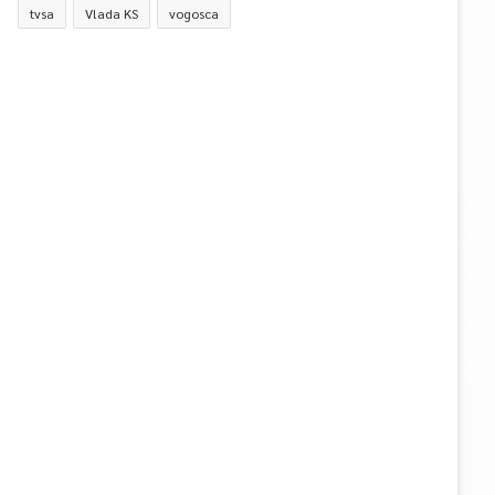
tvsa
Vlada KS
vogosca