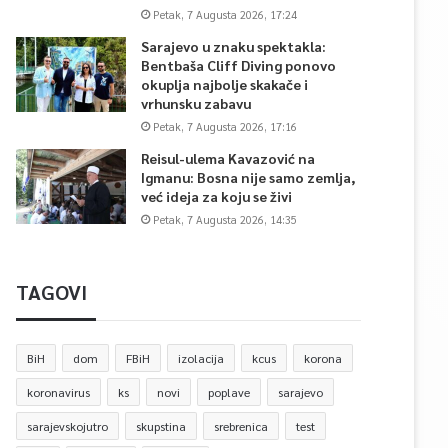
Petak, 7 Augusta 2026, 17:24
Sarajevo u znaku spektakla:
Bentbaša Cliff Diving ponovo
okuplja najbolje skakače i
vrhunsku zabavu
Petak, 7 Augusta 2026, 17:16
Reisul-ulema Kavazović na
Igmanu: Bosna nije samo zemlja,
već ideja za koju se živi
Petak, 7 Augusta 2026, 14:35
TAGOVI
BiH
dom
FBiH
izolacija
kcus
korona
koronavirus
ks
novi
poplave
sarajevo
sarajevskojutro
skupstina
srebrenica
test