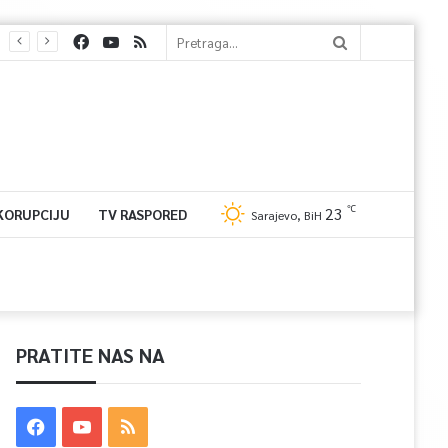
℃
23
 KORUPCIJU
TV RASPORED
Sarajevo, BiH
PRATITE NAS NA