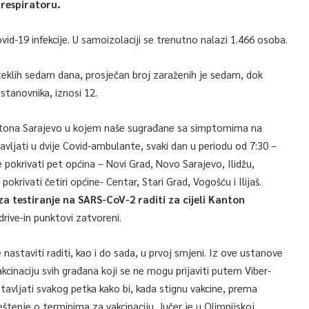
respiratoru.
vid-19 infekcije. U samoizolaciji se trenutno nalazi 1.466 osoba.
klih sedam dana, prosječan broj zaraženih je sedam, dok
stanovnika, iznosi 12.
ntona Sarajevo u kojem naše sugrađane sa simptomima na
ljati u dvije Covid-ambulante, svaki dan u periodu od 7:30 –
e pokrivati pet općina – Novi Grad, Novo Sarajevo, Ilidžu,
krivati četiri općine- Centar, Stari Grad, Vogošću i Ilijaš.
za testiranje na SARS-CoV-2 raditi za cijeli Kanton
drive-in punktovi zatvoreni.
nastaviti raditi, kao i do sada, u prvoj smjeni. Iz ove ustanove
akcinaciju svih građana koji se ne mogu prijaviti putem Viber-
stavljati svakog petka kako bi, kada stignu vakcine, prema
štenje o terminima za vakcinaciju. Jučer je u Olimpijskoj