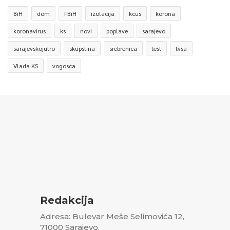
BiH
dom
FBiH
izolacija
kcus
korona
koronavirus
ks
novi
poplave
sarajevo
sarajevskojutro
skupstina
srebrenica
test
tvsa
Vlada KS
vogosca
Redakcija
Adresa: Bulevar Meše Selimovića 12,
71000 Sarajevo,