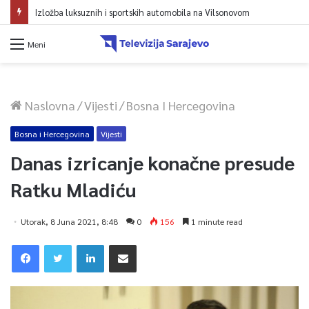
Izložba luksuznih i sportskih automobila na Vilsonovom
Meni
Naslovna
/
Vijesti
/
Bosna I Hercegovina
Bosna i Hercegovina
Vijesti
Danas izricanje konačne presude
Ratku Mladiću
Utorak, 8 Juna 2021, 8:48
0
156
1 minute read