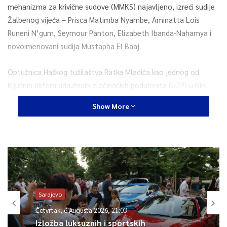
mehanizma za krivične sudove (MMKS) najavljeno, izreći sudije
Žalbenog vijeća – Prisca Matimba Nyambe, Aminatta Lois
Runeni N’gum, Seymour Panton, Elizabeth Ibanda-Nahamya i
novoimenovani sudija Mustapha El Baaj.
Optužnica Haškog tužilaštva Ratka Mladića kao jednog od
ključnih aktera udruženih zločinačkih poduhvata (UZP) u BiH,
između ostalog, tereti za namjeru trajnog uklanjanja/progona
Show More
Bošnjaka, bosanskih Hrvata i drugog nesrpskog stanovništva s
velikih dijelova Bosne i Hercegovine.
Dugo vremena najtraženiji haški optuženik je, uz genocid,
optužen i za progone na političkoj i vjerskoj osnovi, za
istrebljenje i ubistva, deportacije, nečovječna djela, napade na
civilno stanovništvo i njihovo teroriziranje kao i za uzimanje
Sarajevo
pripadnika UN za taoce u maju i junu 1995. godine.
Četvrtak, 6 Augusta 2026, 21:03
Izložba luksuznih i sportskih