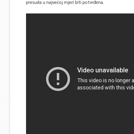
presuda u najvećoj mjeri biti potvrđena.