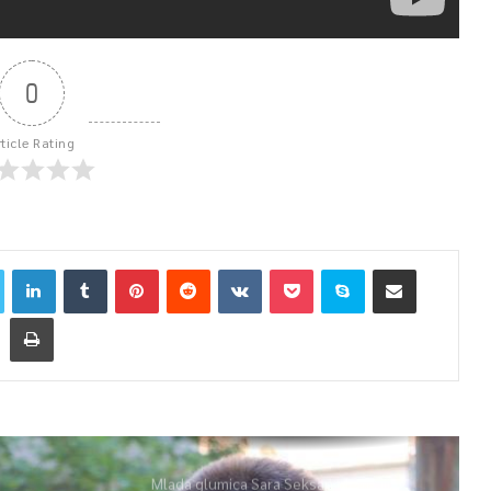
0
rticle Rating
Mlada glumica Sara Seksan u emisiji