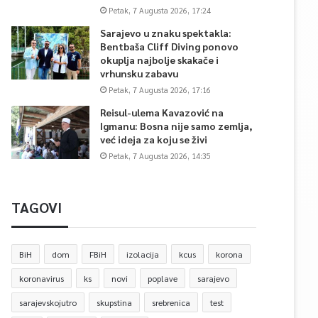
Petak, 7 Augusta 2026, 17:24
Sarajevo u znaku spektakla:
Bentbaša Cliff Diving ponovo
okuplja najbolje skakače i
vrhunsku zabavu
Petak, 7 Augusta 2026, 17:16
Reisul-ulema Kavazović na
Igmanu: Bosna nije samo zemlja,
već ideja za koju se živi
Petak, 7 Augusta 2026, 14:35
TAGOVI
BiH
dom
FBiH
izolacija
kcus
korona
koronavirus
ks
novi
poplave
sarajevo
sarajevskojutro
skupstina
srebrenica
test