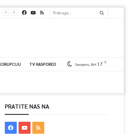
℃
17
 KORUPCIJU
TV RASPORED
Sarajevo, BiH
PRATITE NAS NA