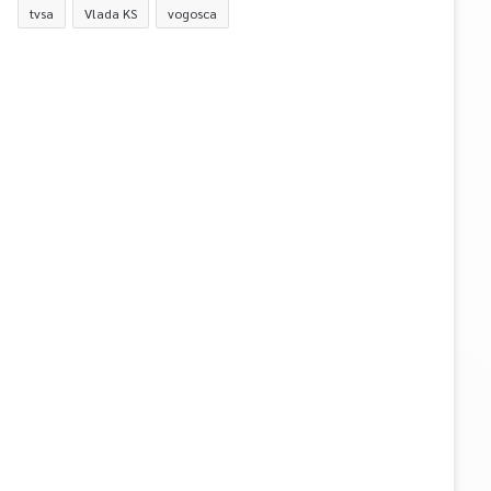
tvsa
Vlada KS
vogosca