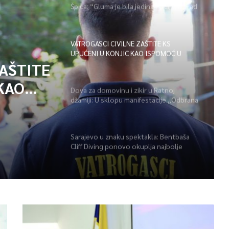
Špica: “Gluma je bila jedina opcija, uz rad
i disciplinu sve je moguće”
VATROGASCI CIVILNE ZAŠTITE KS
UPUĆENI U KONJIC KAO ISPOMOĆ U
GAŠENJU POŽARA
ZAŠTITE
KAO
Dova za domovinu i zikir u Ratnoj
džamiji: U sklopu manifestacije „Odbrana
POŽARA
BiH – Igman 2026“ odana počast
herojima
Sarajevo u znaku spektakla: Bentbaša
Cliff Diving ponovo okuplja najbolje
skakače i vrhunsku zabavu