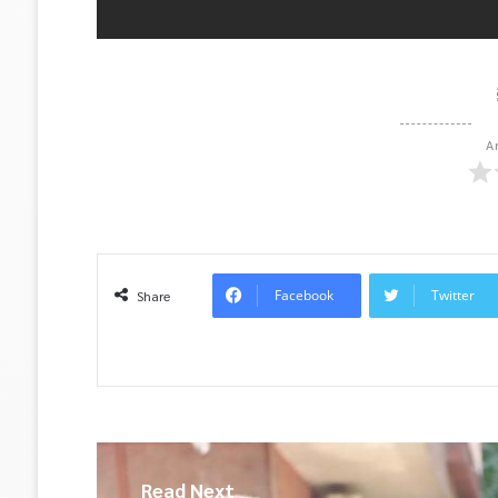
A
Facebook
Twitter
Share
Read Next