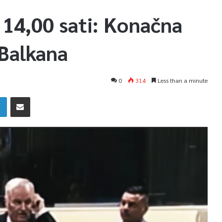
14,00 sati: Konačna
 Balkana
0
314
Less than a minute