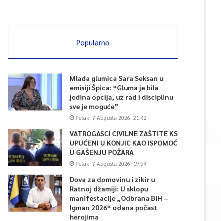
Popularno
Mlada glumica Sara Seksan u
emisiji Špica: “Gluma je bila
jedina opcija, uz rad i disciplinu
sve je moguće”
Petak, 7 Augusta 2026, 21:42
VATROGASCI CIVILNE ZAŠTITE KS
UPUĆENI U KONJIC KAO ISPOMOĆ
U GAŠENJU POŽARA
Petak, 7 Augusta 2026, 19:54
Dova za domovinu i zikir u
Ratnoj džamiji: U sklopu
manifestacije „Odbrana BiH –
Igman 2026“ odana počast
herojima