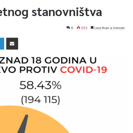
etnog stanovništva
0
153
Less than a minute