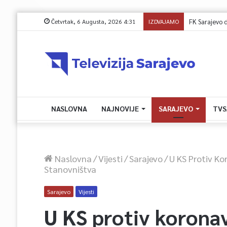
Četvrtak, 6 Augusta, 2026 4:31
IZDVAJAMO
FK Sarajevo 
NASLOVNA
NAJNOVIJE
SARAJEVO
TVS
Naslovna
/
Vijesti
/
Sarajevo
/
U KS Protiv Ko
Stanovništva
Sarajevo
Vijesti
U KS protiv koronav