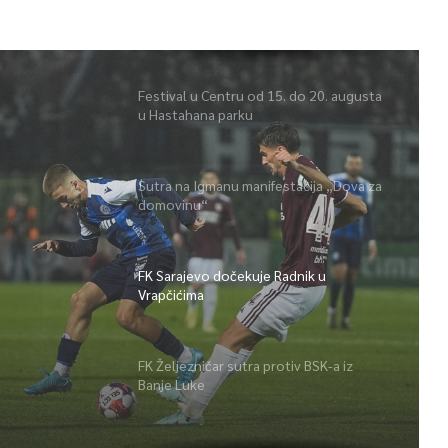
Festival u Centru od 15. do 20. augusta
u Hastahana parku
Sutra na Igmanu manifestacija „Dova za
domovinu“
adnik u
FK Sarajevo dočekuje Radnik u
Vrapčićima
FK Željezničar sutra protiv BSK-a iz
Banje Luke