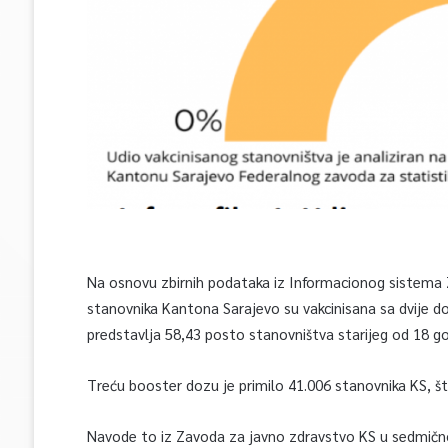
Na osnovu zbirnih podataka iz Informacionog sistema
stanovnika Kantona Sarajevo su vakcinisana sa dvije d
predstavlja 58,43 posto stanovništva starijeg od 18 go
Treću booster dozu je primilo 41.006 stanovnika KS, š
Navode to iz Zavoda za javno zdravstvo KS u sedmično