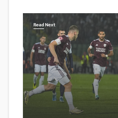
Read Next
Sport
Četvrtak, 6 Augusta 2026, 15:23
FK Sarajevo dočekuje R
Vrapčićima