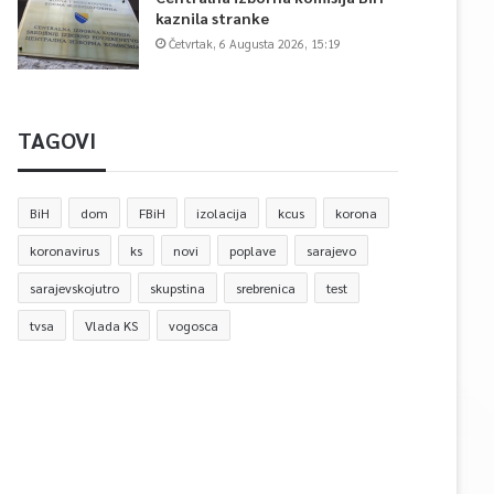
kaznila stranke
Četvrtak, 6 Augusta 2026, 15:19
TAGOVI
BiH
dom
FBiH
izolacija
kcus
korona
koronavirus
ks
novi
poplave
sarajevo
sarajevskojutro
skupstina
srebrenica
test
tvsa
Vlada KS
vogosca