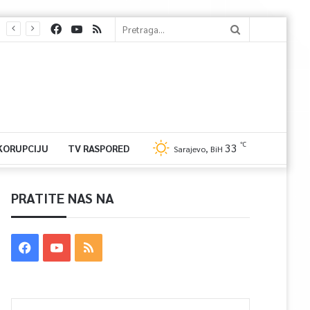
℃
33
 KORUPCIJU
TV RASPORED
Sarajevo, BiH
PRATITE NAS NA