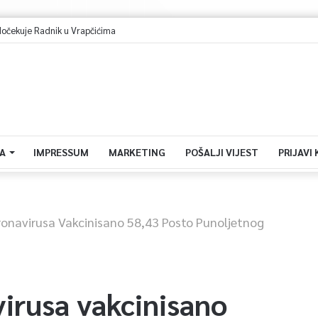
dočekuje Radnik u Vrapčićima
A
IMPRESSUM
MARKETING
POŠALJI VIJEST
PRIJAVI
ronavirusa Vakcinisano 58,43 Posto Punoljetnog
irusa vakcinisano