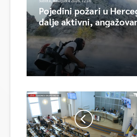
Subota, 8 Augusta 2026, 12:16
Pojedini požari u Herce
dalje aktivni, angažova
vatrogasaca i helikopte