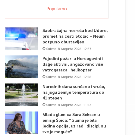
Popularno
Saobraćajna nesreća kod Udore,
promet na cesti Stolac – Neum
potpuno obustavljen
Subota, 8 Augusta 2026, 12:37
Pojedini požari u Hercegovini i
dalje aktivni, angažovano više
vatrogasaca i helikopter
Subota, 8 Augusta 2026, 12:16
Narednih dana sunčano i vruće,
na jugu zemlje temperatura do
41 stepen
Subota, 8 Augusta 2026, 11:13
Mlada glumica Sara Seksan u
emisiji Špica: “Gluma je bila
jedina opcija, uz rad i disciplinu
sve je moguće”