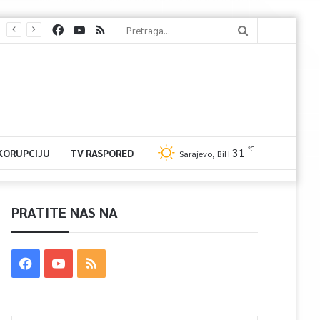
℃
31
 KORUPCIJU
TV RASPORED
Sarajevo, BiH
PRATITE NAS NA