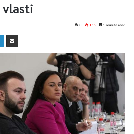
 vlasti
0
155
1 minute read