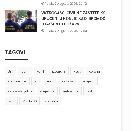
Petak, 7 Augusta 2026, 21:42
VATROGASCI CIVILNE ZAŠTITE KS
UPUĆENI U KONJIC KAO ISPOMOĆ
U GAŠENJU POŽARA
Petak, 7 Augusta 2026, 19:54
TAGOVI
BiH
dom
FBiH
izolacija
kcus
korona
koronavirus
ks
novi
poplave
sarajevo
sarajevskojutro
skupstina
srebrenica
test
tvsa
Vlada KS
vogosca