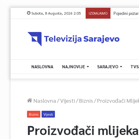
Subota, 8 Augusta, 2026 2:05
IZDVAJAMO
Pojedini požari
NASLOVNA
NAJNOVIJE
SARAJEVO
TVS
Naslovna
/
Vijesti
/
Biznis
/
Proizvođači Mlije
Biznis
Vijesti
Proizvođači mlijeka