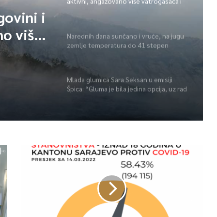
aktivni, angažovano više vatrogasaca i
helikopter
govini i
no više
Narednih dana sunčano i vruće, na jugu
zemlje temperatura do 41 stepen
r
Mlada glumica Sara Seksan u emisiji
Špica: “Gluma je bila jedina opcija, uz rad
i disciplinu sve je moguće”