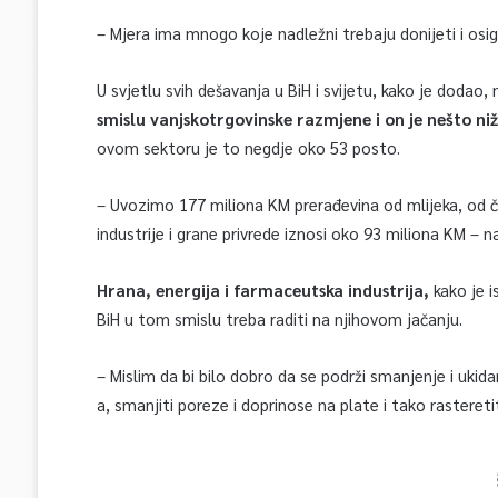
– Mjera ima mnogo koje nadležni trebaju donijeti i osigu
U svjetlu svih dešavanja u BiH i svijetu, kako je dodao,
smislu vanjskotrgovinske razmjene i on je nešto niž
ovom sektoru je to negdje oko 53 posto.
– Uvozimo 177 miliona KM prerađevina od mlijeka, od 
industrije i grane privrede iznosi oko 93 miliona KM – na
Hrana, energija i farmaceutska industrija,
kako je i
BiH u tom smislu treba raditi na njihovom jačanju.
– Mislim da bi bilo dobro da se podrži smanjenje i ukida
a, smanjiti poreze i doprinose na plate i tako rasteretiti