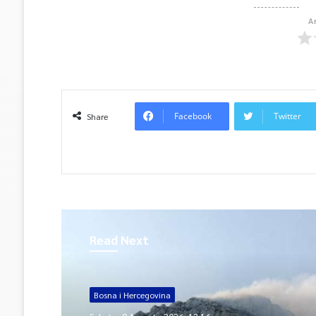
A
Facebook
Twitter
Share
Read Next
Bosna i Hercegovina