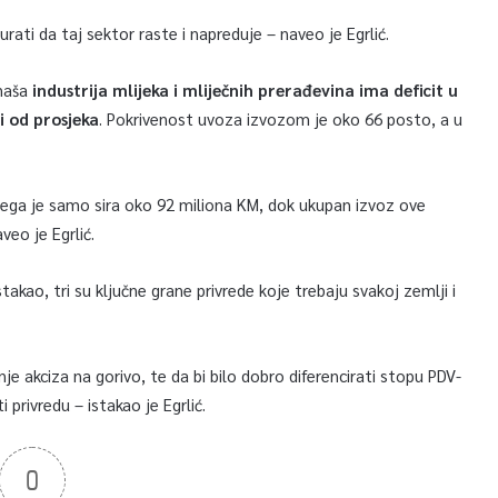
rati da taj sektor raste i napreduje – naveo je Egrlić.
 naša
industrija mlijeka i mliječnih prerađevina ima deficit u
i od prosjeka
. Pokrivenost uvoza izvozom je oko 66 posto, a u
čega je samo sira oko 92 miliona KM, dok ukupan izvoz ove
veo je Egrlić.
stakao, tri su ključne grane privrede koje trebaju svakoj zemlji i
nje akciza na gorivo, te da bi bilo dobro diferencirati stopu PDV-
 privredu – istakao je Egrlić.
0