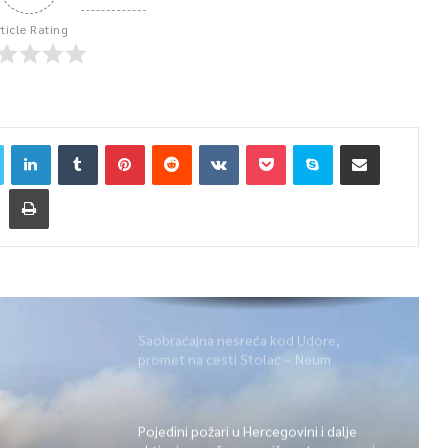
rticle Rating
Saobraćajna nesreća kod Udore,
promet na cesti Stolac – Neum
potpuno obustavljen
Pojedini požari u Hercegovini i dalje