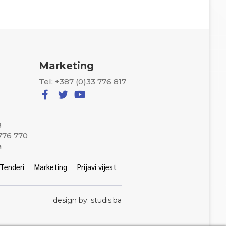
Marketing
Tel: +387 (0)33 776 817
8
 776 770
a
Tenderi
Marketing
Prijavi vijest
design by: studis.ba