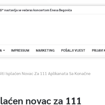
i“ nastavlja se večeras koncertom Enesa Begovića
A
IMPRESSUM
MARKETING
POŠALJI VIJEST
PRIJAVI
Biti Isplaćen Novac Za 111 Aplikanata Sa Konačne
splaćen novac za 111