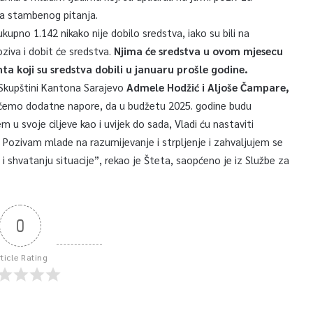
nja stambenog pitanja.
upno 1.142 nikako nije dobilo sredstva, iako su bili na
poziva i dobit će sredstva.
Njima će sredstva u ovom mjesecu
anta koji su sredstva dobili u januaru prošle godine.
 Skupštini Kantona Sarajevo
Admele Hodžić i Aljoše Čampare,
t ćemo dodatne napore, da u budžetu 2025. godine budu
 u svoje ciljeve kao i uvijek do sada, Vladi ću nastaviti
v. Pozivam mlade na razumijevanje i strpljenje i zahvaljujem se
 i shvatanju situacije”, rekao je Šteta, saopćeno je iz Službe za
0
rticle Rating