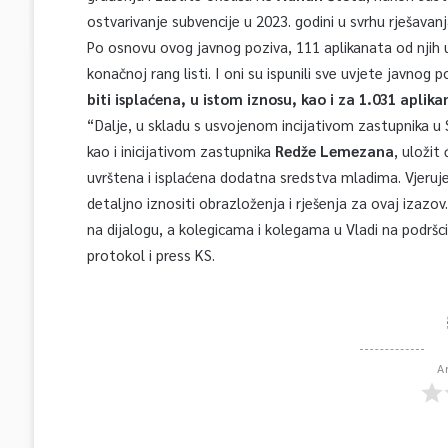
ostvarivanje subvencije u 2023. godini u svrhu rješava
Po osnovu ovog javnog poziva, 111 aplikanata od njih uk
konačnoj rang listi. I oni su ispunili sve uvjete javnog 
biti isplaćena, u istom iznosu, kao i za 1.031 aplik
“Dalje, u skladu s usvojenom incijativom zastupnika u
kao i inicijativom zastupnika
Redže Lemezana
, uloži
uvrštena i isplaćena dodatna sredstva mladima. Vjerujem
detaljno iznositi obrazloženja i rješenja za ovaj izazo
na dijalogu, a kolegicama i kolegama u Vladi na podršci
protokol i press KS.
A