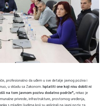
iče, profesionalno da uđem u sve detalje javnog poziva i
renuo, u skladu sa Zakonom.
Isplatiti one koji nisu dobili ni
u prošli na tom javnom pozivu dodatno podrže”,
rekao je
omunalne privrede, infrastrukture, prostornog uređenja,
anka s mladim ljudima koji su aplicirali na javni poziv za