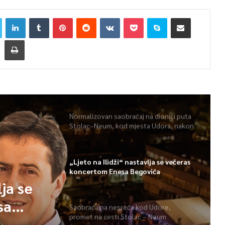
Normalizovan saobraćaj na dionici puta
Stolac–Neum, kod mjesta Udora, nakon
nezgode
„Ljeto na Ilidži“ nastavlja se večeras
koncertom Enesa Begovića
lja se
sa
Saobraćajna nesreća kod Udore,
promet na cesti Stolac – Neum