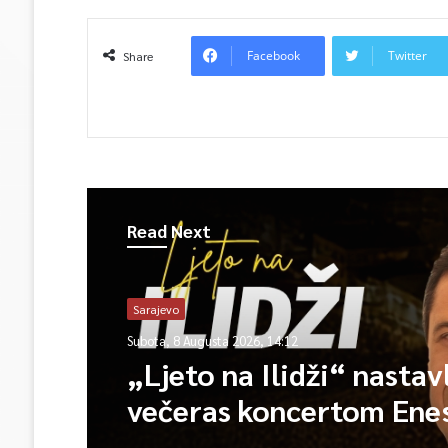
Facebook
Twitter
Share
Read Next
Sarajevo
Subota, 8 Augusta 2026, 14:12
„Ljeto na Ilidži“ nastav
večeras koncertom Ene
Begovića