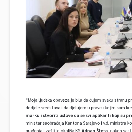
“Moja ljudska obaveza je bila da čujem svaku stranu pr
dodjele sredstava i da djelujem u pravcu kojim sam k
marku i stvoriti uslove da se svi aplikanti koji s
ministar saobraćaja Kantona Sarajevo i v.d. ministra k
građenja i zaštite okoliša KS
Adnan Šteta
, nakon sast