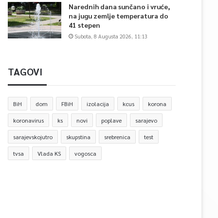
Narednih dana sunčano i vruće,
na jugu zemlje temperatura do
41 stepen
Subota, 8 Augusta 2026, 11:13
TAGOVI
BiH
dom
FBiH
izolacija
kcus
korona
koronavirus
ks
novi
poplave
sarajevo
sarajevskojutro
skupstina
srebrenica
test
tvsa
Vlada KS
vogosca