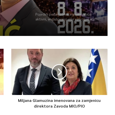
potpuno obustavljen
Pojedini požari u Hercegovini i dalje
aktivni, angažovano više vatrogasaca i
helikopter
Miljana Glamuzina imenovana za zamjenicu
direktora Zavoda MIO/PIO