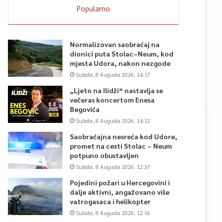
Popularno
Normalizovan saobraćaj na
dionici puta Stolac–Neum, kod
mjesta Udora, nakon nezgode
Subota, 8 Augusta 2026, 14:17
„Ljeto na Ilidži“ nastavlja se
večeras koncertom Enesa
Begovića
Subota, 8 Augusta 2026, 14:12
Saobraćajna nesreća kod Udore,
promet na cesti Stolac – Neum
potpuno obustavljen
Subota, 8 Augusta 2026, 12:37
Pojedini požari u Hercegovini i
dalje aktivni, angažovano više
vatrogasaca i helikopter
Subota, 8 Augusta 2026, 12:16