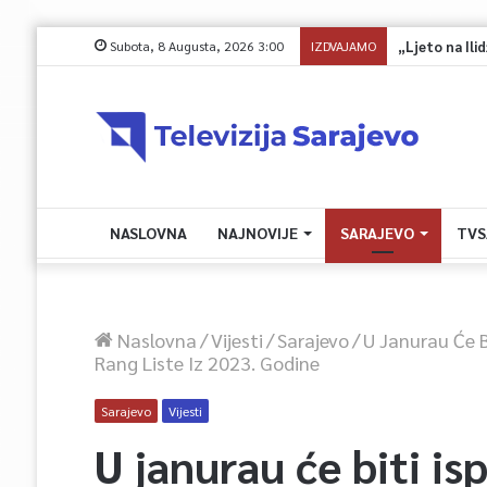
Subota, 8 Augusta, 2026 3:00
IZDVAJAMO
„Ljeto na Ilidž
NASLOVNA
NAJNOVIJE
SARAJEVO
TVS
Naslovna
/
Vijesti
/
Sarajevo
/
U Janurau Će 
Rang Liste Iz 2023. Godine
Sarajevo
Vijesti
U janurau će biti i