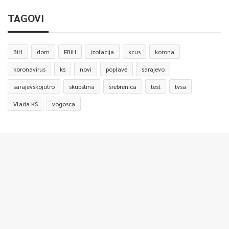
TAGOVI
BiH
dom
FBiH
izolacija
kcus
korona
koronavirus
ks
novi
poplave
sarajevo
sarajevskojutro
skupstina
srebrenica
test
tvsa
Vlada KS
vogosca