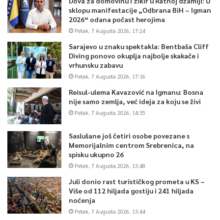
Dova za domovinu i zikir u Ratnoj džamiji: U
sklopu manifestacije „Odbrana BiH – Igman
2026“ odana počast herojima
Petak, 7 Augusta 2026, 17:24
Sarajevo u znaku spektakla: Bentbaša Cliff
Diving ponovo okuplja najbolje skakače i
vrhunsku zabavu
Petak, 7 Augusta 2026, 17:16
Reisul-ulema Kavazović na Igmanu: Bosna
nije samo zemlja, već ideja za koju se živi
Petak, 7 Augusta 2026, 14:35
Saslušane još četiri osobe povezane s
Memorijalnim centrom Srebrenica, na
spisku ukupno 26
Petak, 7 Augusta 2026, 13:48
Juli donio rast turističkog prometa u KS –
Više od 112 hiljada gostiju i 241 hiljada
noćenja
Petak, 7 Augusta 2026, 13:44