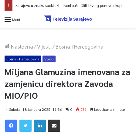
Sarajevo u znaku spektakla: Bentbaša Cliff Diving ponovo okuplja najbolje skakače i vrhunsku zabavu
Meni
Naslovna
/
Vijesti
/
Bosna I Hercegovina
Bosna i Hercegovina
Vijesti
Miljana Glamuzina imenovana za
zamjenicu direktora Zavoda
MIO/PIO
Subota, 18 Januara 2025, 11:36
0
271
Less than a minute