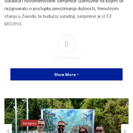
Subašića i novoimenovane zamjenice Glamuzine na kojem se
razgovaralo o postupku preuzimanja dužnosti, trenutnom
stanju u Zavodu te budućoj suradnji, saopćeno je iz FZ
MIO/PIO.
0
Article Rating
Show More
Sarajevo
Petak, 7 Augusta 2026, 17:16