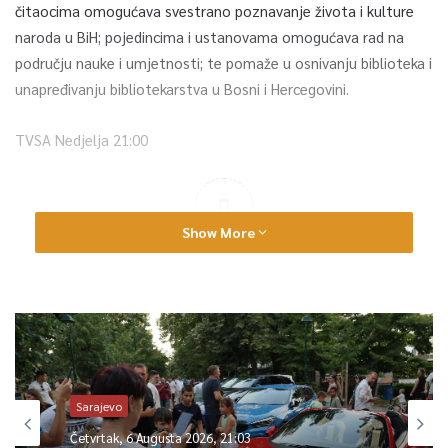
čitaocima omogućava svestrano poznavanje života i kulture
naroda u BiH; pojedincima i ustanovama omogućava rad na
području nauke i umjetnosti; te pomaže u osnivanju biblioteka i
unapređivanju bibliotekarstva u Bosni i Hercegovini.
TVSA Nedjelja 21:00
0
Show More
Article Rating
Sarajevo
Četvrtak, 6 Augusta 2026, 21:03