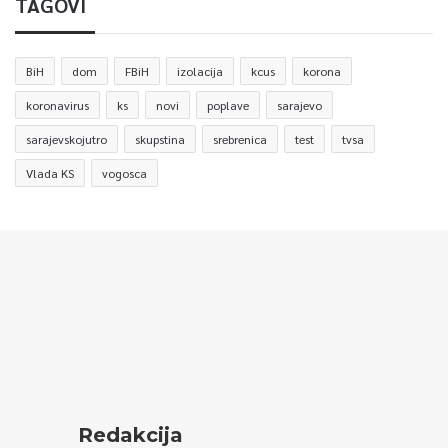
TAGOVI
BiH
dom
FBiH
izolacija
kcus
korona
koronavirus
ks
novi
poplave
sarajevo
sarajevskojutro
skupstina
srebrenica
test
tvsa
Vlada KS
vogosca
Redakcija