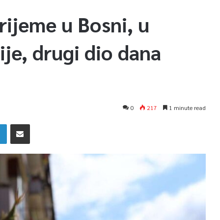
ijeme u Bosni, u
je, drugi dio dana
0
217
1 minute read