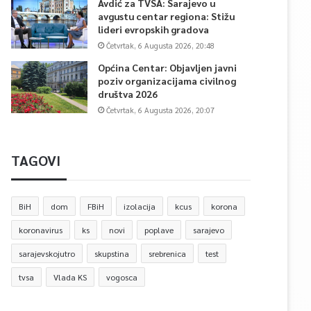
Avdić za TVSA: Sarajevo u
avgustu centar regiona: Stižu
lideri evropskih gradova
Četvrtak, 6 Augusta 2026, 20:48
Općina Centar: Objavljen javni
poziv organizacijama civilnog
društva 2026
Četvrtak, 6 Augusta 2026, 20:07
TAGOVI
BiH
dom
FBiH
izolacija
kcus
korona
koronavirus
ks
novi
poplave
sarajevo
sarajevskojutro
skupstina
srebrenica
test
tvsa
Vlada KS
vogosca