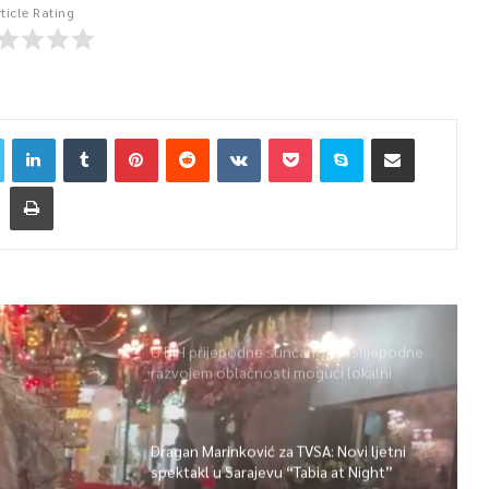
rticle Rating
U BiH prijepodne sunčano, poslijepodne
razvojem oblačnosti mogući lokalni
pljuskovi i grmljavina
Dragan Marinković za TVSA: Novi ljetni
spektakl u Sarajevu “Tabia at Night”