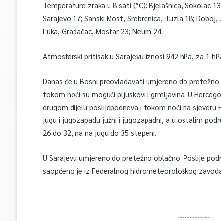
Temperature zraka u 8 sati (°C): Bjelašnica, Sokolac 13;
Sarajevo 17; Sanski Most, Srebrenica, Tuzla 18; Doboj, Zv
Luka, Gradačac, Mostar 23; Neum 24.
Atmosferski pritisak u Sarajevu iznosi 942 hPa, za 1 hP
Danas će u Bosni preovladavati umjereno do pretežno 
tokom noći su mogući pljuskovi i grmljavina. U Herce
drugom dijelu poslijepodneva i tokom noći na sjeveru 
jugu i jugozapadu južni i jugozapadni, a u ostalim pod
26 do 32, na na jugu do 35 stepeni.
U Sarajevu umjereno do pretežno oblačno. Poslije pod
saopćeno je iz Federalnog hidrometeorološkog zavoda