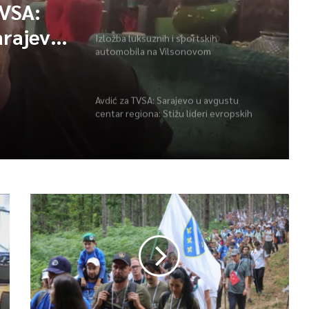
TVSA:
arajevu
Izložba luksuznih i sportskih
automobila na Vilsonovom
Avdić za TVSA: Sarajevo u avgustu
centar regiona: Stižu lideri evropskih
gradova