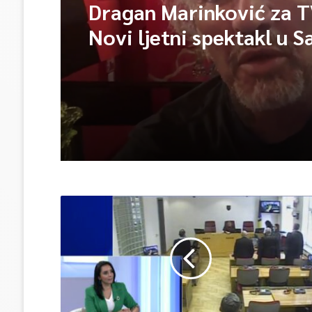
Dragan Marinković za 
Novi ljetni spektakl u S
“Tabia at Night”