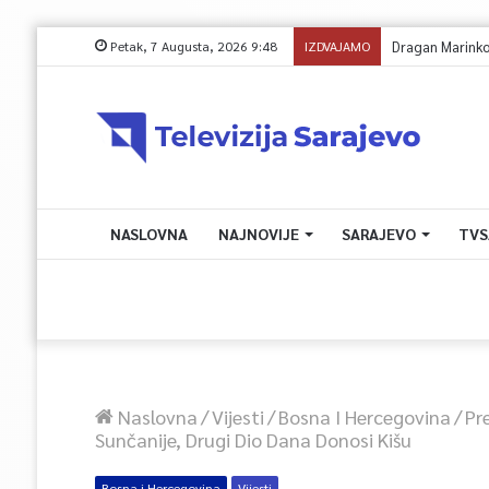
Petak, 7 Augusta, 2026 9:48
IZDVAJAMO
NASLOVNA
NAJNOVIJE
SARAJEVO
TVS
Naslovna
/
Vijesti
/
Bosna I Hercegovina
/
Pr
Sunčanije, Drugi Dio Dana Donosi Kišu
Bosna i Hercegovina
Vijesti