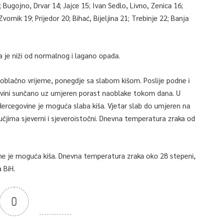
 Bugojno, Drvar 14; Jajce 15; Ivan Sedlo, Livno, Zenica 16;
ornik 19; Prijedor 20; Bihać, Bijeljina 21; Trebinje 22; Banja
a je niži od normalnog i lagano opada.
oblačno vrijeme, ponegdje sa slabom kišom. Poslije podne i
govini sunčano uz umjeren porast naoblake tokom dana. U
Hercegovine je moguća slaba kiša. Vjetar slab do umjeren na
ručjima sjeverni i sjeveroistočni. Dnevna temperatura zraka od
ne je moguća kiša. Dnevna temperatura zraka oko 28 stepeni,
 BiH.
0