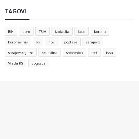
TAGOVI
BiH
dom
FBiH
izolacija
kcus
korona
koronavirus
ks
novi
poplave
sarajevo
sarajevskojutro
skupstina
srebrenica
test
tvsa
Vlada KS
vogosca