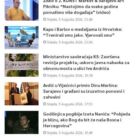
Žiško o 2. KUNST Market & Sarajevo Art
Pikniku: “Nastojimo da svake godine
ponudimo više događaja” (video)
Srijeda, 5 Augusta 2026, 21:46
Kapo i Barlov o medaljama iz Hrvatske:
“Trenirali smo jako. Vjerovali smo”
Srijeda, 5 Augusta 2026, 21:06
Ministarstvo saobraćaja KS: Završena
revizija projekta, uskoro javna nabavka za
obnovu mosta u ulici Ive Andrića
Srijeda, 5 Augusta 2026, 19:18
Avdić u Vijećnici primio Dinu Merlina:
Sarajevo i građani su izuzetno ponosni i
zahvalni
Srijeda, 5 Augusta 2026, 17:51
Godišnjica pogibije Izeta Nanića: “Pobjeda
je blizu, ako Bog da bit će naša Bosna i
Hercegovina”
Srijeda, 5 Augusta 2026, 15:49