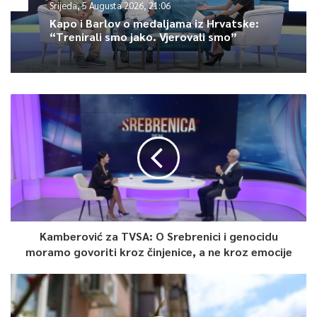
Srijeda, 5 Augusta 2026, 21:06
Kapo i Barlov o medaljama iz Hrvatske:
“Trenirali smo jako. Vjerovali smo”
0
Article Rating
Kamberović za TVSA: O Srebrenici i genocidu
moramo govoriti kroz činjenice, a ne kroz emocije