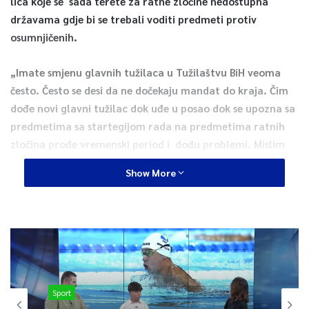
lica koje se sada terete za ratne zločine nedostupna
državama gdje bi se trebali voditi predmeti protiv
osumnjičenih.
„Imate smjenu glavnih tužilaca u Tužilaštvu BiH veoma
često. Često se desi da ne dočekaju mandat do kraja. Čim
dođe novi glavni tužilac dok uđe u posao dok se upozna sa
predmetima sa startegijom rada na predmetima ratnih
zločina prođe vremenski period i dođu problemi. Mislim
da je to sistemski problem“ .
Show More
Kompletan video pogledajte u videu.
Sport