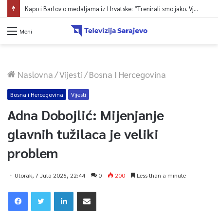
Ministarstvo saobraćaja KS: Završena revizija projekta, uskoro javna nabavka za obnovu mosta u ulici Ive Andrića
Meni
Naslovna
/
Vijesti
/
Bosna I Hercegovina
Bosna i Hercegovina
Vijesti
Adna Dobojlić: Mijenjanje
glavnih tužilaca je veliki
problem
Utorak, 7 Jula 2026, 22:44
0
200
Less than a minute