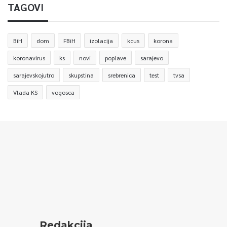
TAGOVI
BiH
dom
FBiH
izolacija
kcus
korona
koronavirus
ks
novi
poplave
sarajevo
sarajevskojutro
skupstina
srebrenica
test
tvsa
Vlada KS
vogosca
Redakcija