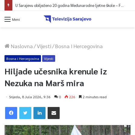
U Sarajevu obilježeno 20 godina Međunarodne ljetne škole – Fokus na izazovima međunarodne pravde
Meni
Naslovna
/
Vijesti
/
Bosna I Hercegovina
Bosna i Hercegovina
Vijesti
Hiljade učesnika krenule iz
Nezuka na Marš mira
Srijeda, 8 Jula 2026, 9:36
0
226
2 minutes read