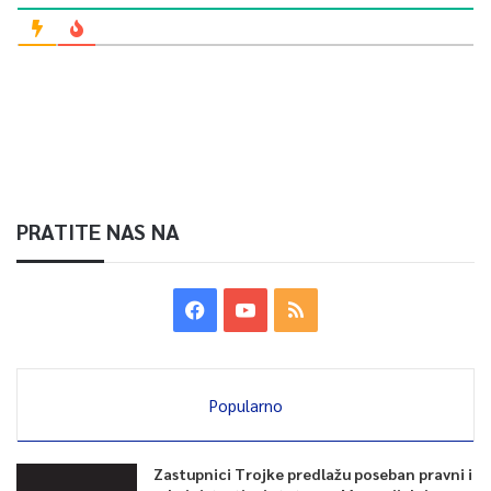
obilježavanja godišnjice genocida u Srebrenici i svake godine
okuplja hiljade ljudi koji svojim učešćem odaju počast ubijenim
žrtvama i šalju poruku da se istina, pravda i kultura sjećanja
moraju čuvati za buduće generacije.
0
Article Rating
PRATITE NAS NA
Popularno
Zastupnici Trojke predlažu poseban pravni i