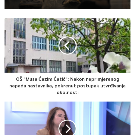
programe:
Program sufinansiranja zapošljavanja VSS i VŠS,
Program samozapošljavanja 2026,
Program prekvalifikacije, dokvalifikacije, usavršavanja i
osposobljavanja.
Nezaposlene osobe
zainteresovane za učešće u navedenim
programima mogu preuzeti dostupne vaučere te iste dostaviti
potencijalnim poslodavcima radi daljeg postupanja po javnim
OŠ "Musa Ćazim Ćatić": Nakon neprimjerenog
pozivima.
napada nastavnika, pokrenut postupak utvrđivanja
okolnosti
Sve informacije o uslovima i načinu učešća u programima
dostupne su na zvaničnoj stranici Javne ustanove “
Služba za
zapošljavanje Kantona Sarajevo
” Sarajevo u dijelu koji se
odnosi na Program
mjera za podsticaj zapošljavanja
i
održavanja više stope zaposlenosti i poboljšanje strukture
zaposlenih u Kantonu Sarajevo u 2026. godini, na osnovu kojih