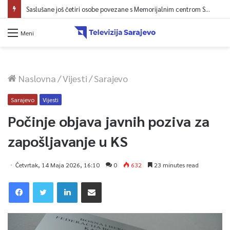
Saslušane još četiri osobe povezane s Memorijalnim centrom Srebrenica, na spisku ukupno 26
Meni
Naslovna
/
Vijesti
/
Sarajevo
Sarajevo
Vijesti
Počinje objava javnih poziva za
zapošljavanje u KS
Četvrtak, 14 Maja 2026, 16:10
0
632
23 minutes read