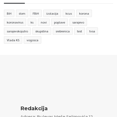
BiH
dom
FBiH
izolacija
kcus
korona
koronavirus
ks
novi
poplave
sarajevo
sarajevskojutro
skupstina
srebrenica
test
tvsa
Vlada KS
vogosca
Redakcija
Adresa: Bulevar Meše Selimovića 12,