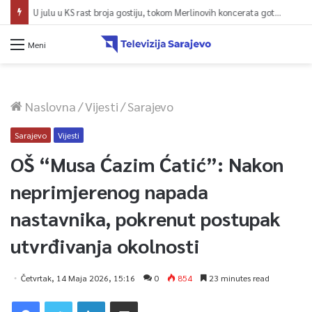
U julu u KS rast broja gostiju, tokom Merlinovih koncerata gotovo 156 miliona KM prometa
Meni
Naslovna
/
Vijesti
/
Sarajevo
Sarajevo
Vijesti
OŠ “Musa Ćazim Ćatić”: Nakon
neprimjerenog napada
nastavnika, pokrenut postupak
utvrđivanja okolnosti
Četvrtak, 14 Maja 2026, 15:16
0
854
23 minutes read