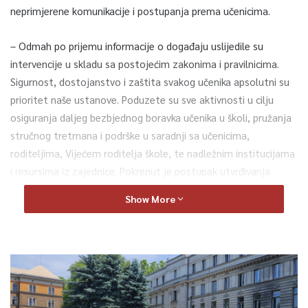
neprimjerene komunikacije i postupanja prema učenicima.
– Odmah po prijemu informacije o događaju uslijedile su
intervencije u skladu sa postojećim zakonima i pravilnicima.
Sigurnost, dostojanstvo i zaštita svakog učenika apsolutni su
prioritet naše ustanove. Poduzete su sve aktivnosti u cilju
osiguranja daljeg bezbjednog boravka učenika u školi, pružanja
stručnog tretmana i podrške u saradnji sa učenicima,
roditeljima, Vijećem roditelja škole, te nadležnim institucijama
i resursima iz zajednice. Pokrenut je postupak utvrđivanja
okolnosti i činjenica navedenog slučaja, a dok traje taj proces,
Show More
nastavnik je udaljen sa radnog mjesta, te je osigurana stručna
zamjena. Vjerujemo da će i resursi iz zajednice dati svoj
doprinos u rješavanju navedenog slučaja – saopćeno je iz JU OŠ
“Musa Ćazim Ćatić”.
Iz ove Osnovne škole su poručili da iako školsku svakodnevnicu