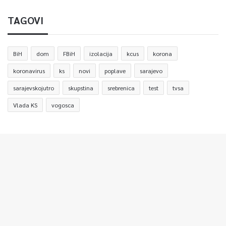
TAGOVI
BiH
dom
FBiH
izolacija
kcus
korona
koronavirus
ks
novi
poplave
sarajevo
sarajevskojutro
skupstina
srebrenica
test
tvsa
Vlada KS
vogosca