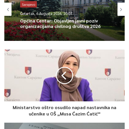
čine i teške situacije, njihova misija ostaje i dalje usmjerena na
Sarajevo
očuvanje i zaštitu psiho-fizičkog zdravlja učenika, njihove
Četvrtak, 6 Augusta 2026, 20:07
dobrobiti i afirmaciji uspjeha i vrijednosti.
Općina Centar: Objavljen javni poziv
organizacijama civilnog društva 2026
0
Article Rating
Ministarstvo oštro osudilo napad nastavnika na
učenike u OŠ „Musa Ćazim Ćatić“