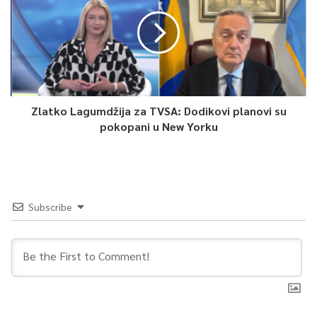
žrtava.
– To nije konačan broj. Naredne sedmice planirana je nova
identifikacija i očekujemo da će biti još saglasnosti porodica –
kazala je.
Zlatko Lagumdžija za TVSA: Dodikovi planovi su
Uputila je i apel porodicama čiji su najmiliji identificirani da
pokopani u New Yorku
donesu odluku o ukopu.
– Mjesto kostima jeste u zemlji, a ne na policama mrtvačnica
gdje se nalaze godinama. Ipak, razumijemo da porodice teško
Subscribe
donose odluku da ukopaju samo jednu kost ili mali dio
posmrtnih ostataka, jer su skeleti često nekompletni –
pojasnila je.
Dodala je da Institut ne vrši pritisak na porodice, ali garantuje
da će svi naknadno pronađeni posmrtni ostaci biti pridodani