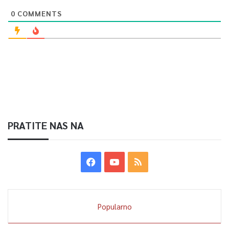
ranije ukopanim žrtvama.
0
COMMENTS
Više u videu:
PRATITE NAS NA
0
Popularno
Article Rating