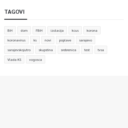
TAGOVI
BiH
dom
FBiH
izolacija
kcus
korona
koronavirus
ks
novi
poplave
sarajevo
sarajevskojutro
skupstina
srebrenica
test
tvsa
Vlada KS
vogosca