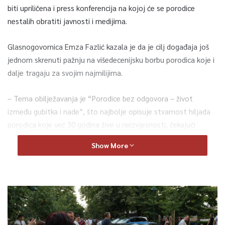
biti upriličena i press konferencija na kojoj će se porodice
nestalih obratiti javnosti i medijima.
Glasnogovornica Emza Fazlić kazala je da je cilj događaja još
jednom skrenuti pažnju na višedecenijsku borbu porodica koje i
dalje tragaju za svojim najmilijima.
– Tema obilježavanja je “Porodice bez odgovora – život
između gubitka i nade”, što najbolje opisuje stvarnost hiljada
porodica koje već 30 godina žive u neizvjesnosti, čekajući
informacije o posmrtnim ostacima svojih najbližih – istakla je
Show More
Fazlić.
Naglasila je kako porodice od nadležnih institucija očekuju
konkretnije djelovanje kako bi pitanje nestalih osoba konačno
dobilo mjesto koje zaslužuje u društvu.