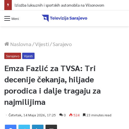
Avdić za TVSA: Sarajevo u avgustu centar regiona: Stižu lideri evropskih gradova
Meni
Naslovna
/
Vijesti
/
Sarajevo
Sarajevo
Vijesti
Emza Fazlić za TVSA: Tri
decenije čekanja, hiljade
porodica i dalje tragaju za
najmilijima
Četvrtak, 14 Maja 2026, 17:25
0
524
23 minutes read