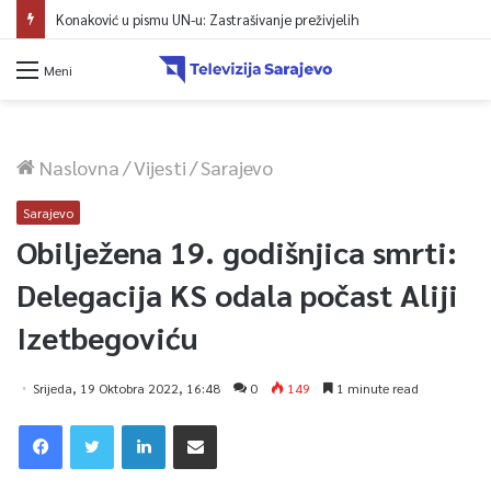
Konaković u pismu UN-u: Zastrašivanje preživjelih
Meni
Naslovna
/
Vijesti
/
Sarajevo
Sarajevo
Obilježena 19. godišnjica smrti:
Delegacija KS odala počast Aliji
Izetbegoviću
Srijeda, 19 Oktobra 2022, 16:48
0
149
1 minute read