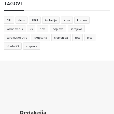
TAGOVI
BiH
dom
FBiH
izolacija
kcus
korona
koronavirus
ks
novi
poplave
sarajevo
sarajevskojutro
skupstina
srebrenica
test
tvsa
Vlada KS
vogosca
Redakcija