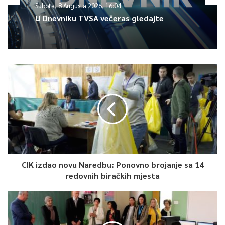
Subota, 8 Augusta 2026, 16:04
u Daytonu u novembru 1995. godine. Kreator Sporazuma,
U Dnevniku TVSA večeras gledajte
američki diplomata Richard Holbrooke rekao je da Bosna i
Hercegovina ne bi opstala da nije bilo Alije Izetbegovića.
Alija Izetbegović je umro 19. oktobra 2003. godine, a ukopan je
na Šehidskom mezarju Kovači u Sarajevu.
0
Article Rating
CIK izdao novu Naredbu: Ponovno brojanje sa 14
redovnih biračkih mjesta