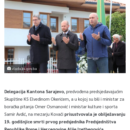
vlada.ks.gov.ba
Delegacija Kantona Sarajevo
, predvođena predsjedavajućim
Skupštine KS Elvedinom Okerićem, a u kojoj su bili i ministar za
boračka pitanja Omer Osmanović i ministar kulture i sporta
Samir Avdić, na mezarju Kovači
prisustvovala je obilježavanju
19. godišnjice smrti prvog predsjednika Predsjedništva
Republike Bosne i Hercegovine Alije Izetbegovića.