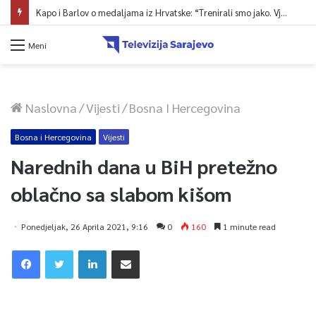
Kapo i Barlov o medaljama iz Hrvatske: “Trenirali smo jako. Vjerovali smo”
Meni
Naslovna
/
Vijesti
/
Bosna I Hercegovina
Bosna i Hercegovina
Vijesti
Narednih dana u BiH pretežno
oblačno sa slabom kišom
Ponedjeljak, 26 Aprila 2021, 9:16
0
160
1 minute read