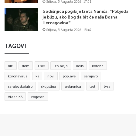
Srijeda, 5 Augusta 2026, 17:51
Godišnjica pogibije Izeta Nanića: “Pobjeda
je blizu, ako Bog da bit će naša Bosna i
Hercegovina”
Srijeda, 5 Augusta 2026, 15:49
TAGOVI
BiH
dom
FBiH
izolacija
kcus
korona
koronavirus
ks
novi
poplave
sarajevo
sarajevskojutro
skupstina
srebrenica
test
tvsa
Vlada KS
vogosca