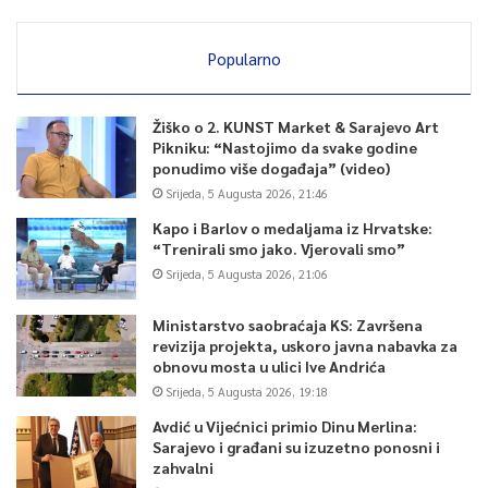
Popularno
Žiško o 2. KUNST Market & Sarajevo Art
Pikniku: “Nastojimo da svake godine
ponudimo više događaja” (video)
Srijeda, 5 Augusta 2026, 21:46
Kapo i Barlov o medaljama iz Hrvatske:
“Trenirali smo jako. Vjerovali smo”
Srijeda, 5 Augusta 2026, 21:06
Ministarstvo saobraćaja KS: Završena
revizija projekta, uskoro javna nabavka za
obnovu mosta u ulici Ive Andrića
Srijeda, 5 Augusta 2026, 19:18
Avdić u Vijećnici primio Dinu Merlina:
Sarajevo i građani su izuzetno ponosni i
zahvalni