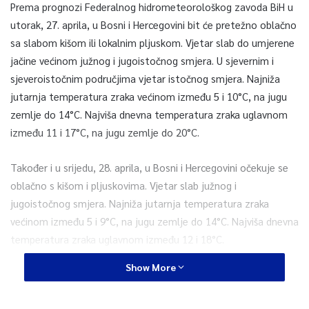
Prema prognozi Federalnog hidrometeorološkog zavoda BiH u
utorak, 27. aprila, u Bosni i Hercegovini bit će pretežno oblačno
sa slabom kišom ili lokalnim pljuskom. Vjetar slab do umjerene
jačine većinom južnog i jugoistočnog smjera. U sjevernim i
sjeveroistočnim područjima vjetar istočnog smjera. Najniža
jutarnja temperatura zraka većinom između 5 i 10°C, na jugu
zemlje do 14°C. Najviša dnevna temperatura zraka uglavnom
između 11 i 17°C, na jugu zemlje do 20°C.
Također i u srijedu, 28. aprila, u Bosni i Hercegovini očekuje se
oblačno s kišom i pljuskovima. Vjetar slab južnog i
jugoistočnog smjera. Najniža jutarnja temperatura zraka
većinom između 5 i 9°C, na jugu zemlje do 14°C. Najviša dnevna
temperatura zraka uglavnom između 12 i 18°C.
Show More
Umjereno do pretežno oblačno vrijeme u našoj zemlji bit će i u
četvrtak, 29. aprila. Lokalni pljuskovi se očekuju od sredine