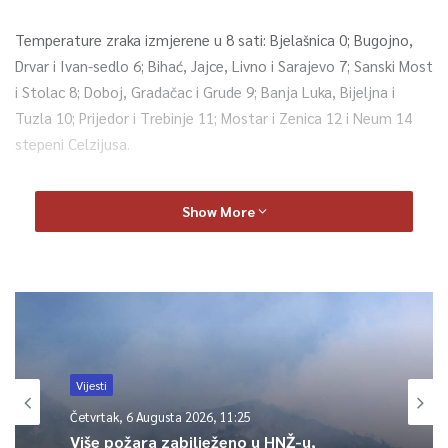
Temperature zraka izmjerene u 8 sati: Bjelašnica 0; Bugojno,
Drvar i Ivan-sedlo 6; Bihać, Jajce, Livno i Sarajevo 7; Sanski Most
i Stolac 8; Doboj, Gradačac i Grude 9; Banja Luka, Bijeljna i
Tuzla 10; Prijedor i Trebinje 11; Mostar i Zenica 12 i Neum 14
stepeni Celzijusa.
Atmosferski pritisak u Sarajevu iznosi 944Pa, za 5hPa je veći od
Show More
normalnog i opada.
Danas u Bosni i Hercegovini sunčanije prije podne. Povećanje
oblačnosti u drugoj polovini dana. Slaba kiša se očekuje u
večernjim satima. Vjetar slab do umjerene jačine većinom
južnog smjera.
Vijesti
U sjevernim i sjeveroistočnim područjima vjetar istočnog
Četvrtak, 6 Augusta 2026, 11:25
smjera. Najviša dnevna temperatura zraka uglavnom između 16
Više požara zabilježeno u HNŽ-u,