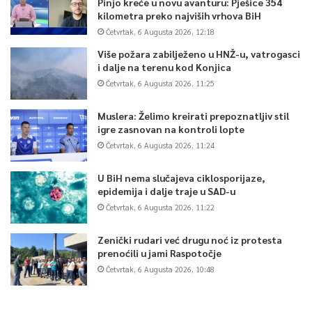
Pinjo kreće u novu avanturu: Pješice 354
kilometra preko najviših vrhova BiH
Četvrtak, 6 Augusta 2026, 12:18
Više požara zabilježeno u HNŽ-u, vatrogasci
i dalje na terenu kod Konjica
Četvrtak, 6 Augusta 2026, 11:25
Muslera: Želimo kreirati prepoznatljiv stil
igre zasnovan na kontroli lopte
Četvrtak, 6 Augusta 2026, 11:24
U BiH nema slučajeva ciklosporijaze,
epidemija i dalje traje u SAD-u
Četvrtak, 6 Augusta 2026, 11:22
Zenički rudari već drugu noć iz protesta
prenoćili u jami Raspotočje
Četvrtak, 6 Augusta 2026, 10:48