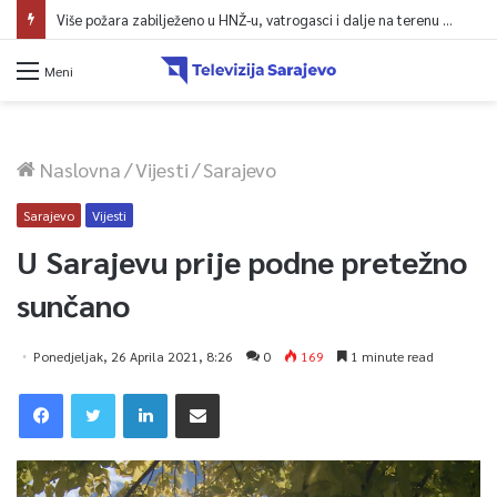
Više požara zabilježeno u HNŽ-u, vatrogasci i dalje na terenu kod Konjica
Meni
Naslovna
/
Vijesti
/
Sarajevo
Sarajevo
Vijesti
U Sarajevu prije podne pretežno
sunčano
Ponedjeljak, 26 Aprila 2021, 8:26
0
169
1 minute read