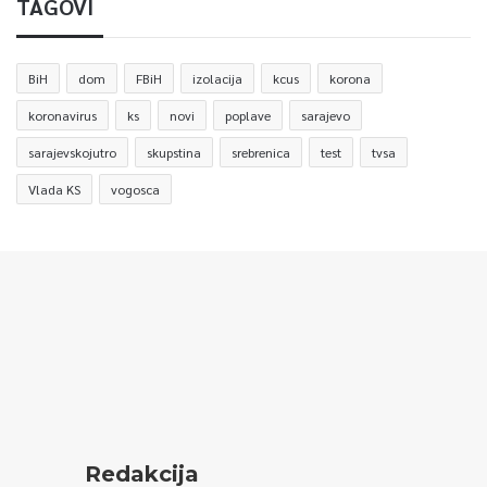
TAGOVI
BiH
dom
FBiH
izolacija
kcus
korona
koronavirus
ks
novi
poplave
sarajevo
sarajevskojutro
skupstina
srebrenica
test
tvsa
Vlada KS
vogosca
Redakcija