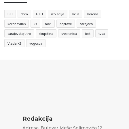
BiH
dom
FBiH
izolacija
kcus
korona
koronavirus
ks
novi
poplave
sarajevo
sarajevskojutro
skupstina
srebrenica
test
tvsa
Vlada KS
vogosca
Redakcija
Adresa: Bulevar Meše Selimovića 12,