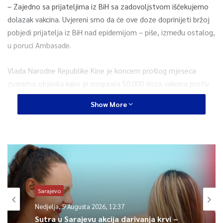
– Zajedno sa prijateljima iz BiH sa zadovoljstvom iščekujemo
dolazak vakcina. Uvjereni smo da će ove doze doprinijeti bržoj
pobjedi prijatelja iz BiH nad epidemijom – piše, između ostalog,
u poruci Ambasade.
Vlada Narodne Republike Kine je koncem prošlog mjeseca
zvanično objavila kako je osigurala 50.000 doza vakcina protiv
koronavirusa za BiH. Po raspodjeli utvrđenoj u Vijeću ministara
Show More
BiH Federacija BiH će dobiti 30.380 vakcina, Republika Srpska
18.620, a Brčko Distrikt 1.000 doza iz ove donacije
0
Article Rating
Sarajevo
Nedjelja, 9 Augusta 2026, 12:37
Sutra u Sarajevu akcija darivanja krvi –