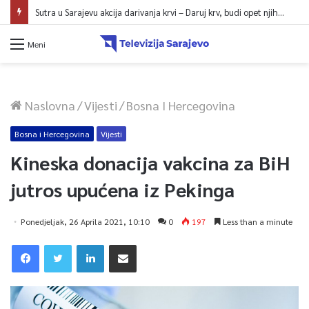
Sutra u Sarajevu akcija darivanja krvi – Daruj krv, budi opet njihov heroj
Meni
Naslovna
/
Vijesti
/
Bosna I Hercegovina
Bosna i Hercegovina
Vijesti
Kineska donacija vakcina za BiH
jutros upućena iz Pekinga
Ponedjeljak, 26 Aprila 2021, 10:10
0
197
Less than a minute