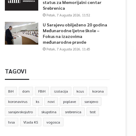
status za Memorijalni centar
Srebrenica
Petak, 7 Augusta 2026, 11:52
U Sarajevu obilježeno 20 godina
Međunarodne ljetne škole –
Fokus na izazovima
međunarodne pravde
Petak, 7 Augusta 2026, 11:45
TAGOVI
BiH
dom
FBiH
izolacija
kcus
korona
koronavirus
ks
novi
poplave
sarajevo
sarajevskojutro
skupstina
srebrenica
test
tvsa
Vlada KS
vogosca