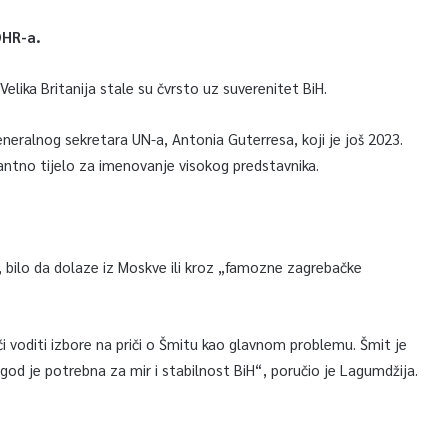
OHR-a.
Velika Britanija stale su čvrsto uz suverenitet BiH.
neralnog sekretara UN-a, Antonia Guterresa, koji je još 2023.
vantno tijelo za imenovanje visokog predstavnika.
, bilo da dolaze iz Moskve ili kroz „famozne zagrebačke
ći voditi izbore na priči o Šmitu kao glavnom problemu. Šmit je
k god je potrebna za mir i stabilnost BiH“, poručio je Lagumdžija.