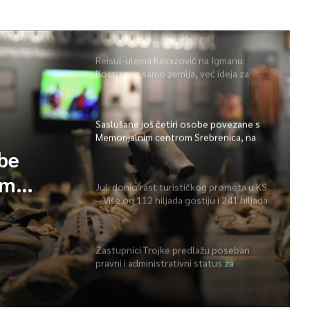
Reisul-ulema Kavazović na Igmanu:
Bosna nije samo zemlja, već ideja za
koju se živi
Saslušane još četiri osobe povezane s
Memorijalnim centrom Srebrenica, na
spisku ukupno 26
obe
im
Juli donio rast turističkog prometa u KS
– Više od 112 hiljada gostiju i 241 hiljada
 spisku
noćenja
Zastupnici Trojke predlažu poseban
pravni i administrativni status za
Memorijalni centar Srebrenica