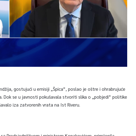
ija, gostujući u emisiji „Špica“, poslao je oštre i ohrabrujuće
 Dok se u javnosti pokušavala stvoriti slika o „pobjedi“ politike
avalo iza zatvorenih vrata na Ist Riveru.
ji sa Predsjedništvom i ministrom Konakovićem, primijenila