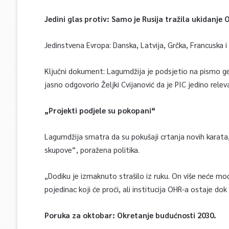
Jedini glas protiv: Samo je Rusija tražila ukidanje 
Jedinstvena Evropa: Danska, Latvija, Grčka, Francuska i 
Ključni dokument: Lagumdžija je podsjetio na pismo ge
jasno odgovorio Željki Cvijanović da je PIC jedino rele
„Projekti podjele su pokopani“
Lagumdžija smatra da su pokušaji crtanja novih karata
skupove“, poražena politika.
„Dodiku je izmaknuto strašilo iz ruku. On više neće mo
pojedinac koji će proći, ali institucija OHR-a ostaje do
Poruka za oktobar: Okretanje budućnosti 2030.