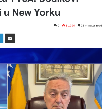
i u New Yorku
0
11.556
23 minutes read