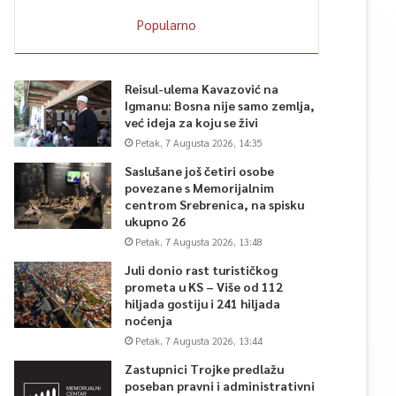
Popularno
Reisul-ulema Kavazović na
Igmanu: Bosna nije samo zemlja,
već ideja za koju se živi
Petak, 7 Augusta 2026, 14:35
Saslušane još četiri osobe
povezane s Memorijalnim
centrom Srebrenica, na spisku
ukupno 26
Petak, 7 Augusta 2026, 13:48
Juli donio rast turističkog
prometa u KS – Više od 112
hiljada gostiju i 241 hiljada
noćenja
Petak, 7 Augusta 2026, 13:44
Zastupnici Trojke predlažu
poseban pravni i administrativni