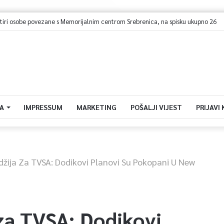
urističkog prometa u KS – Više od 112 hiljada gostiju i 241 hiljada noćenja
A
IMPRESSUM
MARKETING
POŠALJI VIJEST
PRIJAVI
žija Za TVSA: Dodikovi Planovi Su Pokopani U New
za TVSA: Dodikovi