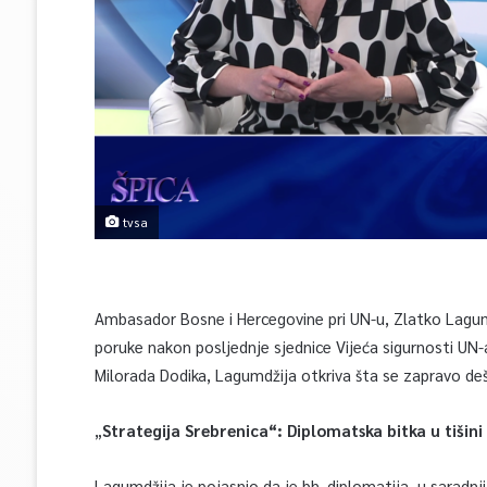
tvsa
Ambasador Bosne i Hercegovine pri UN-u, Zlatko Lagumdž
poruke nakon posljednje sjednice Vijeća sigurnosti UN-a.
Milorada Dodika, Lagumdžija otkriva šta se zapravo deš
„
Strategija Srebrenica“: Diplomatska bitka u tišini
Lagumdžija je pojasnio da je bh. diplomatija, u saradn