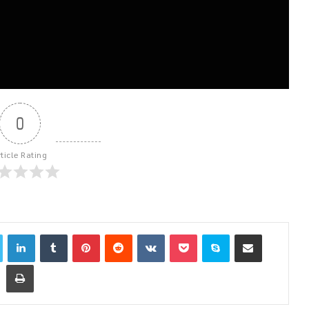
0
rticle Rating