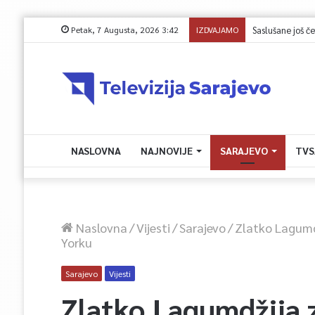
Petak, 7 Augusta, 2026 3:42
IZDVAJAMO
Juli donio rast t
NASLOVNA
NAJNOVIJE
SARAJEVO
TVS
Naslovna
/
Vijesti
/
Sarajevo
/
Zlatko Lagumd
Yorku
Sarajevo
Vijesti
Zlatko Lagumdžija 