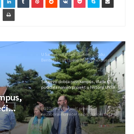
U Sarajevu održani skokovi u vodu
Bentbaša Cliff Diving 2026, prvo mjesto
pripalo Igoru Arseniću
Sarajevo dobija novi kampus, Vlada KS
podržala najveći projekt u historiji UNSA
ampus,
eći
FOTO/Enes Begović priredio
nezaboravnu večer na prepunom trgu
na Ilidži