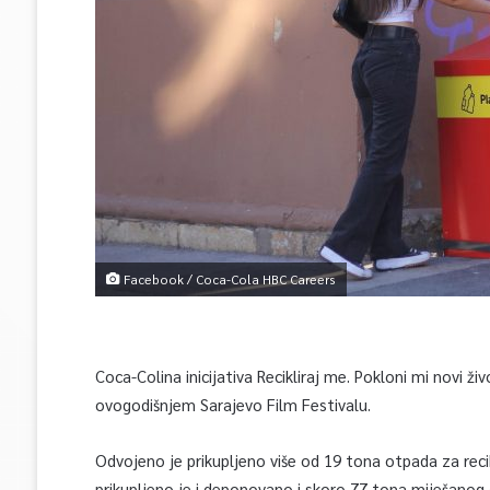
Facebook / Coca-Cola HBC Careers
Coca-Colina inicijativa Recikliraj me. Pokloni mi novi ži
ovogodišnjem Sarajevo Film Festivalu.
Odvojeno je prikupljeno više od 19 tona otpada za recikl
prikupljeno je i deponovano i skoro 77 tona miješanog