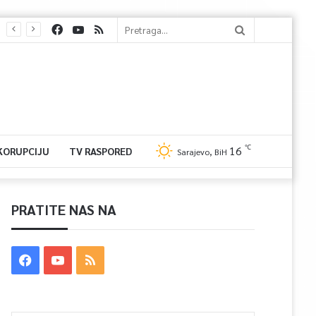
℃
16
 KORUPCIJU
TV RASPORED
Sarajevo, BiH
PRATITE NAS NA