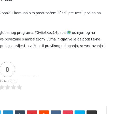
“Ekopak” i komunalnim preduzećem “Rad” preuzet i poslan na
io globalnog programa #SvijetBezOtpada
usmjernog na
azove povezane s ambalažom. Svrha inicijative je da podstakne
 podigne svijest o važnosti pravilnog odlaganja, razvrstavanja i
0
rticle Rating