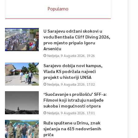
Popularno
U Sarajevu održani skokovi u
vodu Bentbaša Cliff Diving 2026,
prvo mjesto pripalo Igoru
Arseniću
Nedjelja, 9 Augusta 2026, 19:26
Sarajevo dobija novi kampus,
Vlada KS podržala najveći
projekt u historiji UNSA
Nedjelja, 9 Augusta 2026, 17:02
‘Suočavanje s prošlošću’ SFF-a:
Filmovi koji istražuju nasljeđe
sukoba i mogućnosti otpora
Nedjelja, 9 Augusta 2026, 17:01
Ruže spuštene u Drinu, znak
sjećanja na 615 nedovršenih
priča