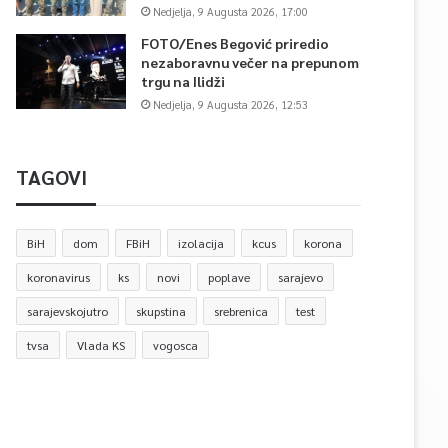
Nedjelja, 9 Augusta 2026, 17:00
FOTO/Enes Begović priredio
nezaboravnu večer na prepunom
trgu na Ilidži
Nedjelja, 9 Augusta 2026, 12:53
TAGOVI
BiH
dom
FBiH
izolacija
kcus
korona
koronavirus
ks
novi
poplave
sarajevo
sarajevskojutro
skupstina
srebrenica
test
tvsa
Vlada KS
vogosca