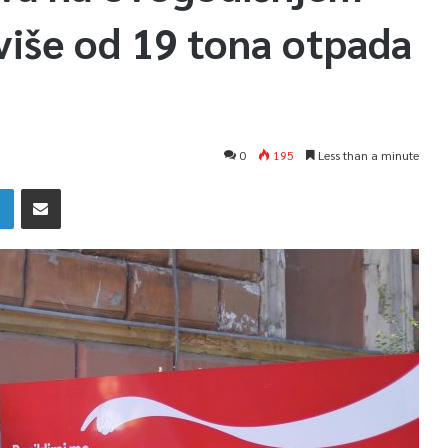
više od 19 tona otpada
0
195
Less than a minute