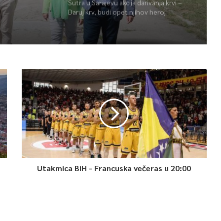
Sutra u Sarajevu akcija darivanja krvi –
Daruj krv, budi opet njihov heroj
Utakmica BiH - Francuska večeras u 20:00