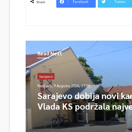
Facebook
Twitter
Share
Read Next
Sarajevo
Nedjelja, 9 Augusta 2026, 17:02
Sarajevo dobija novi k
Vlada KS podržala najv
projekt u historiji UNSA