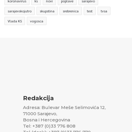
koronavirus
ks
novi
poplave
sarajevo
sarajevskojutro
skupstina
srebrenica
test
tvsa
Vlada KS
vogosca
Redakcija
Adresa: Bulevar Meše Selimovića 12,
71000 Sarajevo,
Bosna i Hercegovina
Tel: +387 (0)33 776 808