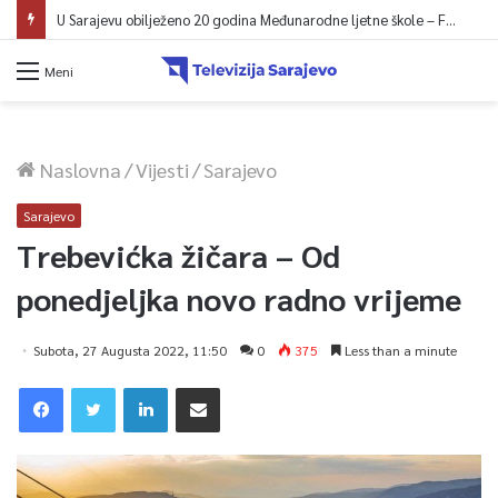
U Sarajevu obilježeno 20 godina Međunarodne ljetne škole – Fokus na izazovima međunarodne pravde
Meni
Naslovna
/
Vijesti
/
Sarajevo
Sarajevo
Trebevićka žičara – Od
ponedjeljka novo radno vrijeme
Subota, 27 Augusta 2022, 11:50
0
375
Less than a minute