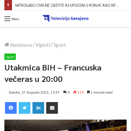
VATROGASCI CIVILNE ZAŠTITE KS UPUĆENI U KONJIC KAO ISPOMOĆ U GAŠENJU POŽARA
Meni
Naslovna
/
Vijesti
/
Sport
Sport
Utakmica BiH – Francuska
večeras u 20:00
Subota, 27 Augusta 2022, 13:57
0
170
1 minute read