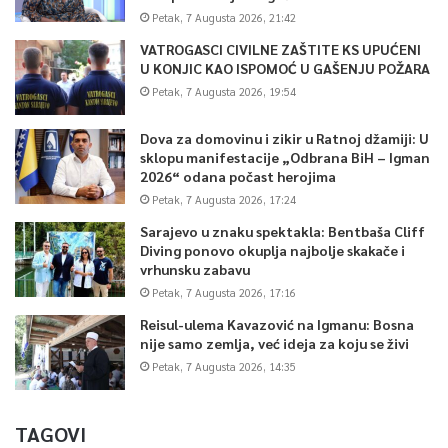
Petak, 7 Augusta 2026, 21:42
VATROGASCI CIVILNE ZAŠTITE KS UPUĆENI
U KONJIC KAO ISPOMOĆ U GAŠENJU POŽARA
Petak, 7 Augusta 2026, 19:54
Dova za domovinu i zikir u Ratnoj džamiji: U
sklopu manifestacije „Odbrana BiH – Igman
2026“ odana počast herojima
Petak, 7 Augusta 2026, 17:24
Sarajevo u znaku spektakla: Bentbaša Cliff
Diving ponovo okuplja najbolje skakače i
vrhunsku zabavu
Petak, 7 Augusta 2026, 17:16
Reisul-ulema Kavazović na Igmanu: Bosna
nije samo zemlja, već ideja za koju se živi
Petak, 7 Augusta 2026, 14:35
TAGOVI