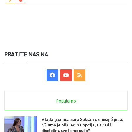
PRATITE NAS NA
Popularno
Mlada glumica Sara Seksan u emisiji Špica:
“Gluma je bila jedina opcija, uz rad i
disciplinu sve je moguće”