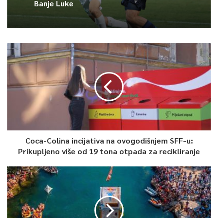
Banje Luke
Article Rating
Coca-Colina incijativa na ovogodišnjem SFF-u:
Prikupljeno više od 19 tona otpada za recikliranje