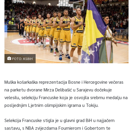
FOTO: KSBIH
Muška košarkaška reprezentacija Bosne i Hercegovine večeras
na parketu dvorane Mirza Delibašić u Sarajevu dočekuje
velesilu, selekciju Francuske koja je osvojila srebrnu medalju na
posljednjim Ljetnim olimpijskim igrama u Tokiju.
Selekcija Francuske stigla je u glavni grad BiH u najjačem
sastavu, s NBA zvijezdama Fournierom i Gobertom te