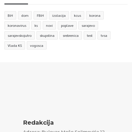
BiH
dom
FBiH
izolacija
kcus
korona
koronavirus
ks
novi
poplave
sarajevo
sarajevskojutro
skupstina
srebrenica
test
tvsa
Vlada KS
vogosca
Redakcija
Adresa: Bulevar Meše Selimovića 12,