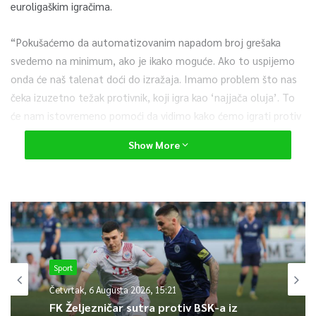
euroligaškim igračima.
“Pokušaćemo da automatizovanim napadom broj grešaka
svedemo na minimum, ako je ikako moguće. Ako to uspijemo
onda će naš talenat doći do izražaja. Imamo problem što nas
čeka izuzetno težak protivnik, koji igra kao ‘najjača oluja’. To
će nam istovremeno pomoći da vidimo kako ćemo igrati protiv
tih najjačih ekipa koje imamo u grupi na EP. Ništa slabiji od
Show More
Francuza nisu Litvanci, Slovenci, Nijemci, koji imaju dobru ekipu
i još su domaćini, također i Mađari, koji su nedavno bili blizu
pobjede nad Litvanijom” – kaže selektor Zmajeva, Adis
Bećiragić.
Utakmica BiH – Francuska počinje u 20 sati.
Sport
0
Četvrtak, 6 Augusta 2026, 15:21
FK Željezničar sutra protiv BSK-a iz