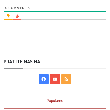
služi svim građanima Kantona Sarajevo.
0
COMMENTS
“Naš cilj ostaje da budemo pouzdan partner građanima
kroz odgovoran rad i stalno unapređenje usluge,”
poručili
su za kraj iz KJKP “Toplane-Sarajevo”.
0
Article Rating
PRATITE NAS NA
Popularno