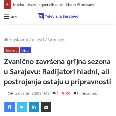
Izložba luksuznih i sportskih automobila na Vilsonovom
Meni
Naslovna
/
Vijesti
/
Sarajevo
Sarajevo
Vijesti
Zvanično završena grijna sezona
u Sarajevu: Radijatori hladni, ali
postrojenja ostaju u pripravnosti
Četvrtak, 16 Aprila 2026, 9:56
0
353
7 minutes read