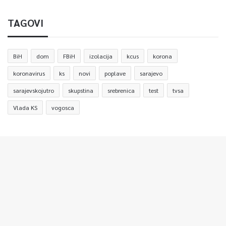
TAGOVI
BiH
dom
FBiH
izolacija
kcus
korona
koronavirus
ks
novi
poplave
sarajevo
sarajevskojutro
skupstina
srebrenica
test
tvsa
Vlada KS
vogosca