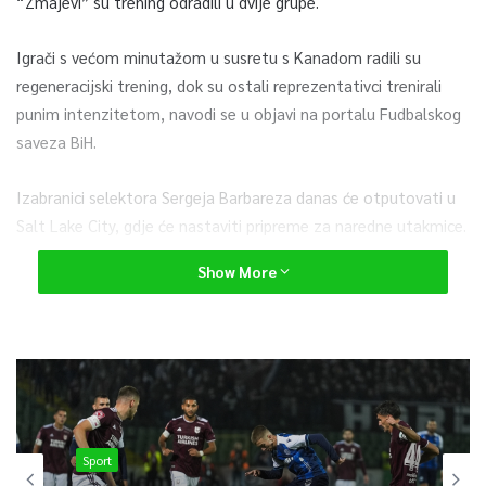
“Zmajevi” su trening odradili u dvije grupe.
Igrači s većom minutažom u susretu s Kanadom radili su
regeneracijski trening, dok su ostali reprezentativci trenirali
punim intenzitetom, navodi se u objavi na portalu Fudbalskog
saveza BiH.
Izabranici selektora Sergeja Barbareza danas će otputovati u
Salt Lake City, gdje će nastaviti pripreme za naredne utakmice.
Show More
Reprezentacija BiH sinoć je remizirala s domaćinom Kanadom u
Torontu u prvom meču grupe B rezultatom 1:1, a u nastavku
Svjetskog prvenstva očekuju je dueli protiv Švicarske i Katara.
Meč protiv Švisarske na rasporedu je 18. juna s početkom u 21
sat.
AA/TVSA
Sport