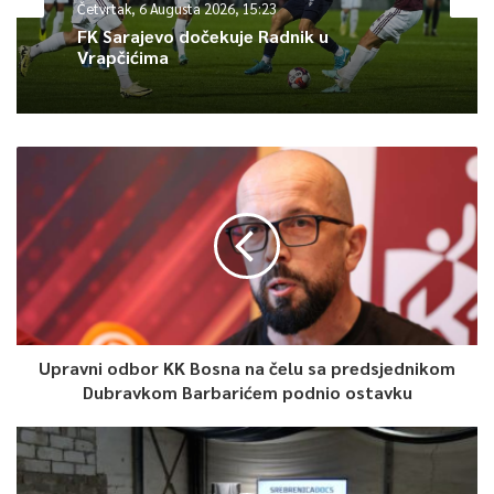
Četvrtak, 6 Augusta 2026, 15:23
0
FK Sarajevo dočekuje Radnik u
Vrapčićima
Article Rating
Upravni odbor KK Bosna na čelu sa predsjednikom
Dubravkom Barbarićem podnio ostavku