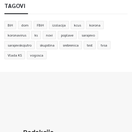
TAGOVI
BiH
dom
FBiH
izolacija
kcus
korona
koronavirus
ks
novi
poplave
sarajevo
sarajevskojutro
skupstina
srebrenica
test
tvsa
Vlada KS
vogosca