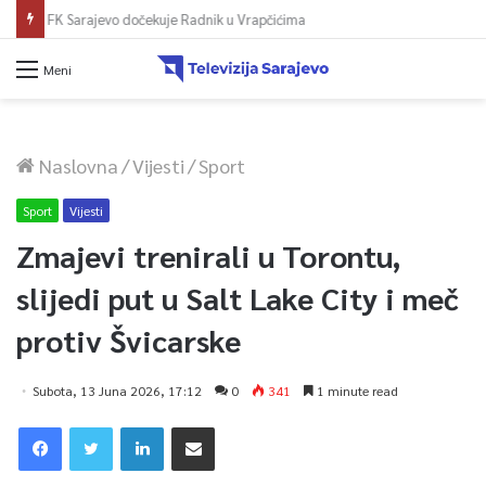
FK Željezničar sutra protiv BSK-a iz Banje Luke
Meni
Naslovna
/
Vijesti
/
Sport
Sport
Vijesti
Zmajevi trenirali u Torontu,
slijedi put u Salt Lake City i meč
protiv Švicarske
Subota, 13 Juna 2026, 17:12
0
341
1 minute read