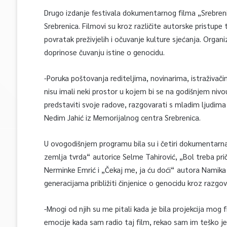
Drugo izdanje festivala dokumentarnog filma „Srebren
Srebrenica. Filmovi su kroz različite autorske pristupe
povratak preživjelih i očuvanje kulture sjećanja. Organi
doprinose čuvanju istine o genocidu.
-Poruka poštovanja rediteljima, novinarima, istraživači
nisu imali neki prostor u kojem bi se na godišnjem nivou
predstaviti svoje radove, razgovarati s mladim ljudima k
Nedim Jahić iz Memorijalnog centra Srebrenica.
U ovogodišnjem programu bila su i četiri dokumentarna 
zemlja tvrda“ autorice Selme Tahirović, „Bol treba pri
Nerminke Emrić i „Čekaj me, ja ću doći“ autora Namika 
generacijama približiti činjenice o genocidu kroz razg
-Mnogi od njih su me pitali kada je bila projekcija mog 
emocije kada sam radio taj film, rekao sam im teško je 