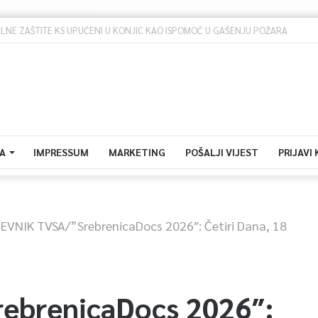
Dova za domovinu i zikir u Ratnoj džamiji: U sklopu manifestacije „Odbrana BiH – Igman 2026“ odana počast herojima
A
IMPRESSUM
MARKETING
POŠALJI VIJEST
PRIJAVI
EVNIK TVSA/”SrebrenicaDocs 2026″: Četiri Dana, 18
ebrenicaDocs 2026″: