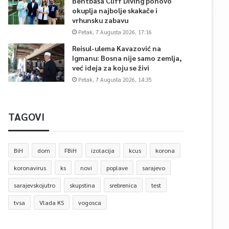
Bentbaša Cliff Diving ponovo
okuplja najbolje skakače i
vrhunsku zabavu
Petak, 7 Augusta 2026, 17:16
Reisul-ulema Kavazović na
Igmanu: Bosna nije samo zemlja,
već ideja za koju se živi
Petak, 7 Augusta 2026, 14:35
TAGOVI
BiH
dom
FBiH
izolacija
kcus
korona
koronavirus
ks
novi
poplave
sarajevo
sarajevskojutro
skupstina
srebrenica
test
tvsa
Vlada KS
vogosca