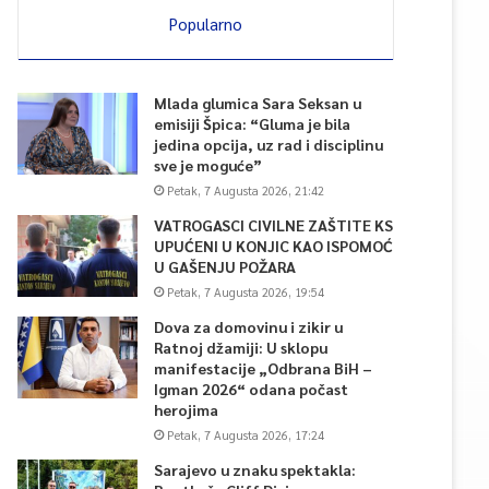
Popularno
Mlada glumica Sara Seksan u
emisiji Špica: “Gluma je bila
jedina opcija, uz rad i disciplinu
sve je moguće”
Petak, 7 Augusta 2026, 21:42
VATROGASCI CIVILNE ZAŠTITE KS
UPUĆENI U KONJIC KAO ISPOMOĆ
U GAŠENJU POŽARA
Petak, 7 Augusta 2026, 19:54
Dova za domovinu i zikir u
Ratnoj džamiji: U sklopu
manifestacije „Odbrana BiH –
Igman 2026“ odana počast
herojima
Petak, 7 Augusta 2026, 17:24
Sarajevo u znaku spektakla: