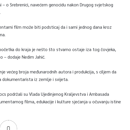
mi – o Srebrenici, navećem genocidu nakon Drugog svjetskog
.
mentarni film može biti podsticaj da i sami jednog dana kroz
ma.
od početka do kraja je nešto što stvarno ostaje iza tog čovjeka,
io – dodaje Nedim Jahić.
ivanje većeg broja međunarodnih autora i produkcija, s ciljem da
dokumentarista iz zemlje i svijeta.
docs podržali su Vlada Ujedinjenog Kraljevstva i Ambasada
umentarnog filma, edukacije i kulture sjećanja u očuvanju istine
0