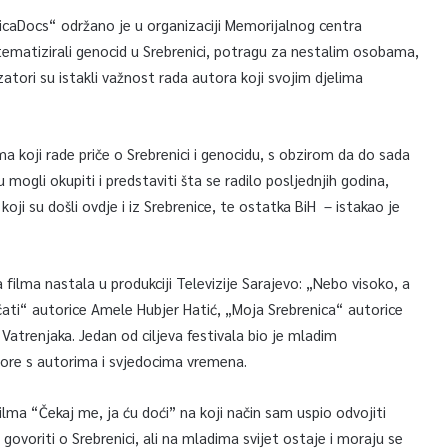
icaDocs“ održano je u organizaciji Memorijalnog centra
 tematizirali genocid u Srebrenici, potragu za nestalim osobama,
zatori su istakli važnost rada autora koji svojim djelima
ma koji rade priče o Srebrenici i genocidu, s obzirom da do sada
 mogli okupiti i predstaviti šta se radilo posljednjih godina,
oji su došli ovdje i iz Srebrenice, te ostatka BiH – istakao je
filma nastala u produkciji Televizije Sarajevo: „Nebo visoko, a
čati“ autorice Amele Hubjer Hatić, „Moja Srebrenica“ autorice
Vatrenjaka. Jedan od ciljeva festivala bio je mladim
ovore s autorima i svjedocima vremena.
filma “Čekaj me, ja ću doći” na koji način sam uspio odvojiti
govoriti o Srebrenici, ali na mladima svijet ostaje i moraju se