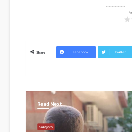
A
Facebook
Twitter
Share
Read Next
Sarajevo