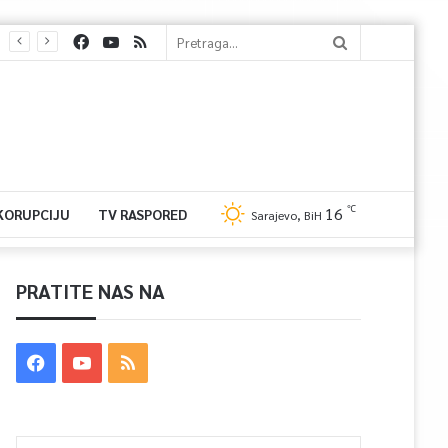
℃
16
 KORUPCIJU
TV RASPORED
Sarajevo, BiH
PRATITE NAS NA