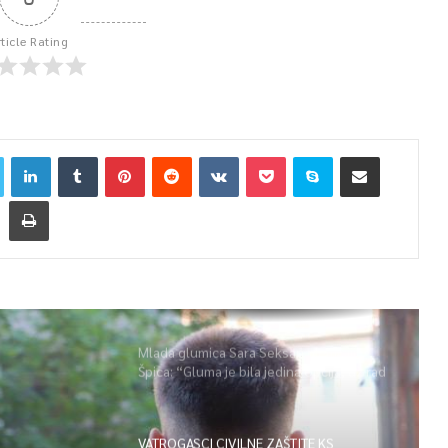
rticle Rating
Mlada glumica Sara Seksan u emisiji
Špica: “Gluma je bila jedina opcija, uz rad
i disciplinu sve je moguće”
VATROGASCI CIVILNE ZAŠTITE KS