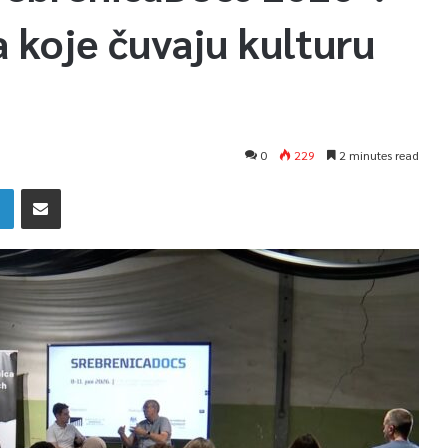
a koje čuvaju kulturu
0
229
2 minutes read