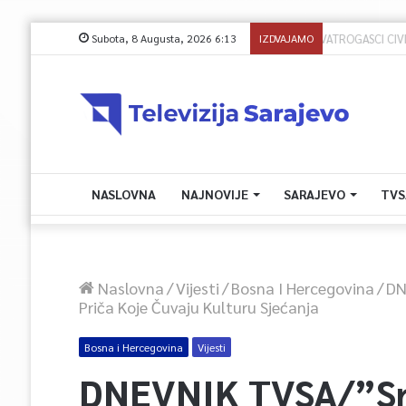
Subota, 8 Augusta, 2026 6:13
IZDVAJAMO
NASLOVNA
NAJNOVIJE
SARAJEVO
TVS
Naslovna
/
Vijesti
/
Bosna I Hercegovina
/
DN
Priča Koje Čuvaju Kulturu Sjećanja
Bosna i Hercegovina
Vijesti
DNEVNIK TVSA/”Sr