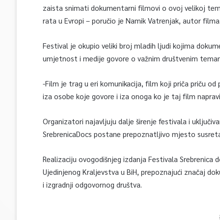
zaista snimati dokumentarni filmovi o ovoj velikoj te
rata u Evropi – poručio je Namik Vatrenjak, autor filma
Festival je okupio veliki broj mladih ljudi kojima doku
umjetnost i medije govore o važnim društvenim tema
-Film je trag u eri komunikacija, film koji priča priču 
iza osobe koje govore i iza onoga ko je taj film naprav
Organizatori najavljuju dalje širenje festivala i uključ
SrebrenicaDocs postane prepoznatljivo mjesto susreta 
Realizaciju ovogodišnjeg izdanja Festivala Srebrenica 
Ujedinjenog Kraljevstva u BiH, prepoznajući značaj dok
i izgradnji odgovornog društva.