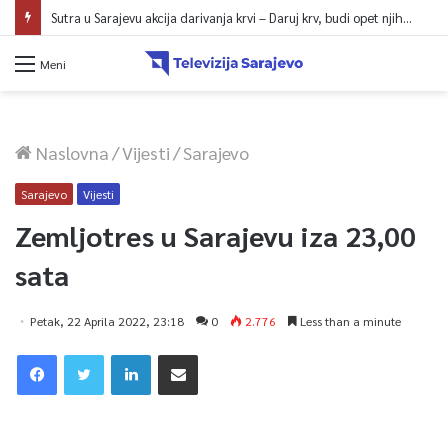
Sutra u Sarajevu akcija darivanja krvi – Daruj krv, budi opet njihov heroj
Meni
Naslovna
/
Vijesti
/
Sarajevo
Sarajevo
Vijesti
Zemljotres u Sarajevu iza 23,00
sata
Petak, 22 Aprila 2022, 23:18
0
2.776
Less than a minute