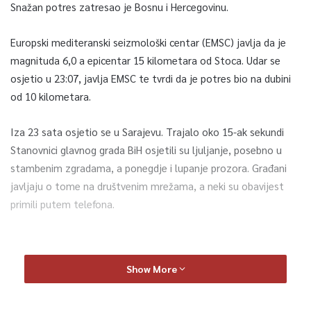
Snažan potres zatresao je Bosnu i Hercegovinu.
Europski mediteranski seizmološki centar (EMSC) javlja da je
magnituda 6,0 a epicentar 15 kilometara od Stoca. Udar se
osjetio u 23:07, javlja EMSC te tvrdi da je potres bio na dubini
od 10 kilometara.
Iza 23 sata osjetio se u Sarajevu. Trajalo oko 15-ak sekundi
Stanovnici glavnog grada BiH osjetili su ljuljanje, posebno u
stambenim zgradama, a ponegdje i lupanje prozora. Građani
javljaju o tome na društvenim mrežama, a neki su obavijest
primili putem telefona.
Show More
4.3