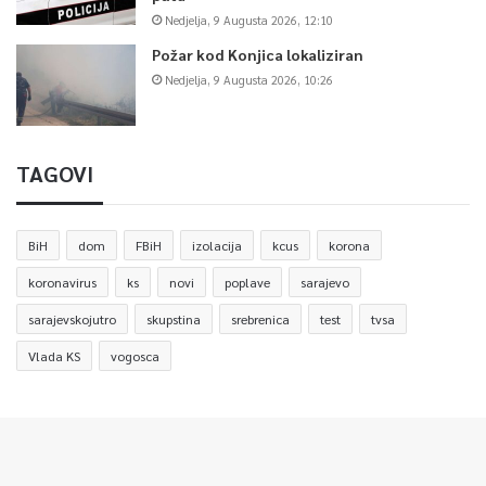
Nedjelja, 9 Augusta 2026, 12:10
Požar kod Konjica lokaliziran
Nedjelja, 9 Augusta 2026, 10:26
TAGOVI
BiH
dom
FBiH
izolacija
kcus
korona
koronavirus
ks
novi
poplave
sarajevo
sarajevskojutro
skupstina
srebrenica
test
tvsa
Vlada KS
vogosca