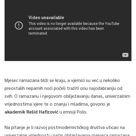
Mjesec ramazana bliži se kraju, a vjernici su već u nekoliko
preostalih neparnih noći počeli tražiti onu najodabraniju od
svih. O ramazanu i njegovom obilježavanju danas, univerzalnim
vrijednostima vjere te o znanju i mladima, govorio je
akademik Rešid Hafizović
u emisiji Polis.
Na pitanje je li razvoj postmodernističkog društva uticao na
univerzalne vrijednosti i način obilježavanja mjeseca ramazana,