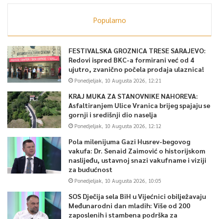
Popularno
FESTIVALSKA GROZNICA TRESE SARAJEVO:
Redovi ispred BKC-a formirani već od 4
ujutro, zvanično počela prodaja ulaznica!
Ponedjeljak, 10 Augusta 2026, 12:21
KRAJ MUKA ZA STANOVNIKE NAHOREVA:
Asfaltiranjem Ulice Vranica brijeg spajaju se
gornji i središnji dio naselja
Ponedjeljak, 10 Augusta 2026, 12:12
Pola milenijuma Gazi Husrev-begovog
vakufa: Dr. Senaid Zaimović o historijskom
naslijeđu, ustavnoj snazi vakufname i viziji
za budućnost
Ponedjeljak, 10 Augusta 2026, 10:05
SOS Dječija sela BiH u Vijećnici obilježavaju
Međunarodni dan mladih: Više od 200
zaposlenih i stambena podrška za