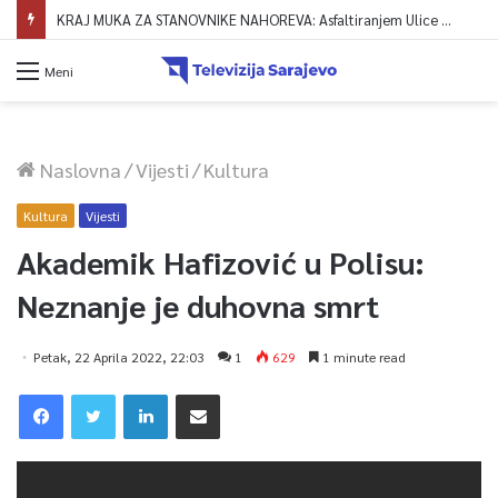
KRAJ MUKA ZA STANOVNIKE NAHOREVA: Asfaltiranjem Ulice Vranica brijeg spajaju se gornji i središnji dio naselja
Meni
Naslovna
/
Vijesti
/
Kultura
Kultura
Vijesti
Akademik Hafizović u Polisu:
Neznanje je duhovna smrt
Petak, 22 Aprila 2022, 22:03
1
629
1 minute read