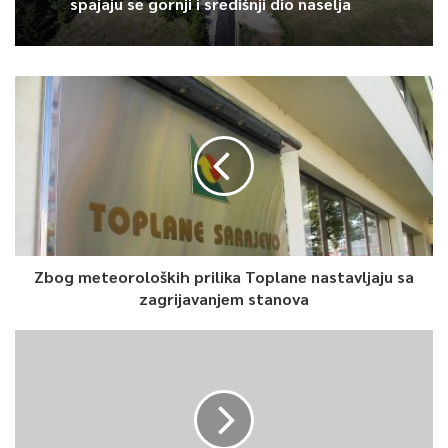
spajaju se gornji i središnji dio naselja
kroz život.
Vrijednost ukoliko je sakralna, ona je
univerzalna, baš kao i znanje. Drugim riječima, spoznaja
znanja je univerzalna vrijednost islama, a što se islama
tiče vjera i znanje su zapravo u sinonimnom odnosu, ističe
akademik.
Znanje koje Bog spušta u ljudsko srce nas, kako kaže akademik,
štiti da ne padnemo u stanje tzv. duhovne smrti.
Duhovna
smrt je sinonim za neznanje
, objašnjava Hafizović.
Kada je riječ o mladima i poticanju na sticanje znanja,
Zbog meteoroloških prilika Toplane nastavljaju sa
zagrijavanjem stanova
akademik tvrdi kako ih treba učiti kulturi čitanja. Muslimane po
definiciji ne bi trebalo posebno na to podsjećati, zato što je
islam religija knjige, a znanje je nešto što se podrazumijeva i
bez čega čovjek ne može rasti, razviti se niti postati krunsko
Božje stvorenje, zaključio je akademik Hafizović.