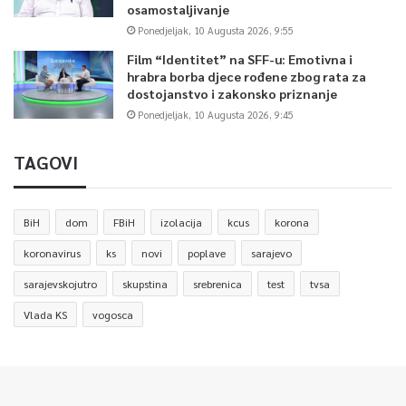
osamostaljivanje
Ponedjeljak, 10 Augusta 2026, 9:55
Film “Identitet” na SFF-u: Emotivna i
hrabra borba djece rođene zbog rata za
dostojanstvo i zakonsko priznanje
Ponedjeljak, 10 Augusta 2026, 9:45
TAGOVI
BiH
dom
FBiH
izolacija
kcus
korona
koronavirus
ks
novi
poplave
sarajevo
sarajevskojutro
skupstina
srebrenica
test
tvsa
Vlada KS
vogosca