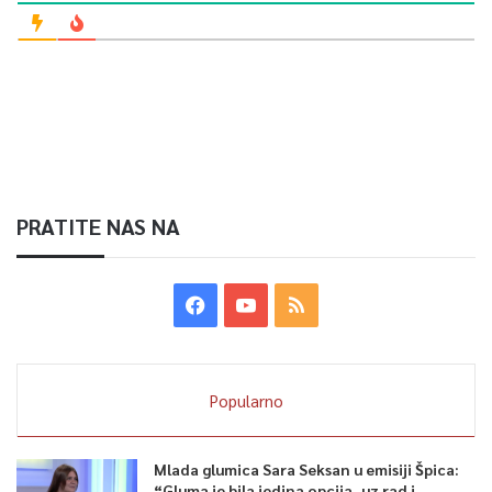
PRATITE NAS NA
Popularno
Mlada glumica Sara Seksan u emisiji Špica:
“Gluma je bila jedina opcija, uz rad i