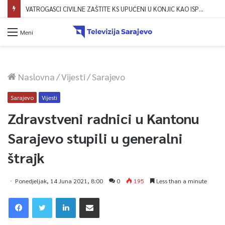
VATROGASCI CIVILNE ZAŠTITE KS UPUĆENI U KONJIC KAO ISPOMOĆ U GAŠENJU POŽARA
Meni
Naslovna
/
Vijesti
/
Sarajevo
Sarajevo
Vijesti
Zdravstveni radnici u Kantonu
Sarajevo stupili u generalni
štrajk
Ponedjeljak, 14 Juna 2021, 8:00
0
195
Less than a minute