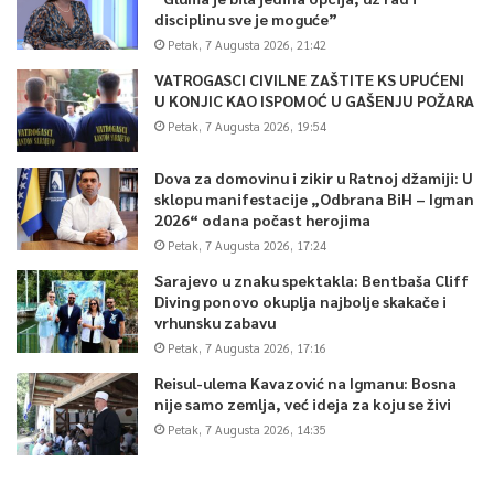
disciplinu sve je moguće”
Petak, 7 Augusta 2026, 21:42
VATROGASCI CIVILNE ZAŠTITE KS UPUĆENI
U KONJIC KAO ISPOMOĆ U GAŠENJU POŽARA
Petak, 7 Augusta 2026, 19:54
Dova za domovinu i zikir u Ratnoj džamiji: U
sklopu manifestacije „Odbrana BiH – Igman
2026“ odana počast herojima
Petak, 7 Augusta 2026, 17:24
Sarajevo u znaku spektakla: Bentbaša Cliff
Diving ponovo okuplja najbolje skakače i
vrhunsku zabavu
Petak, 7 Augusta 2026, 17:16
Reisul-ulema Kavazović na Igmanu: Bosna
nije samo zemlja, već ideja za koju se živi
Petak, 7 Augusta 2026, 14:35