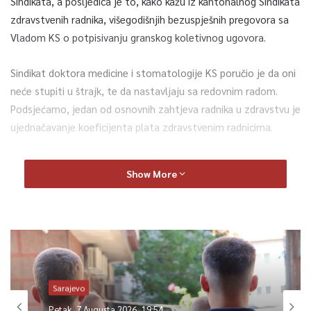
Sindikata, a posljedica je to, kako kažu iz kantonalnog Sindikata
zdravstvenih radnika, višegodišnjih bezuspješnih pregovora sa
Vladom KS o potpisivanju granskog koletivnog ugovora.
Sindikat doktora medicine i stomatologije KS poručio je da oni
neće stupiti u štrajk, te da nastavljaju sa redovnim radom.
Podsjećamo, jedan od osnovnih zahtjeva radnika u zdravstvu je
ujednačavanje koeficijenta plata zdravstvenim radnicima.
0
Show More
Article Rating
Sarajevo
Petak, 7 Augusta 2026, 19:54