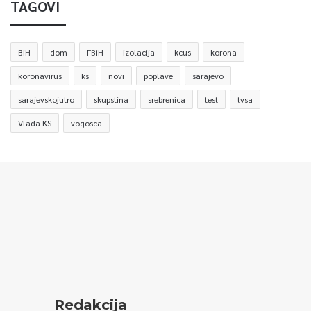
TAGOVI
BiH
dom
FBiH
izolacija
kcus
korona
koronavirus
ks
novi
poplave
sarajevo
sarajevskojutro
skupstina
srebrenica
test
tvsa
Vlada KS
vogosca
Redakcija