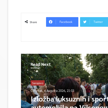
Facebook
Twitter
Share
Read Next
Sarajevo
Četvrtak, 6 Augusta 2026, 21:03
Izložba luksuznih i spor
automobila na Vilsono