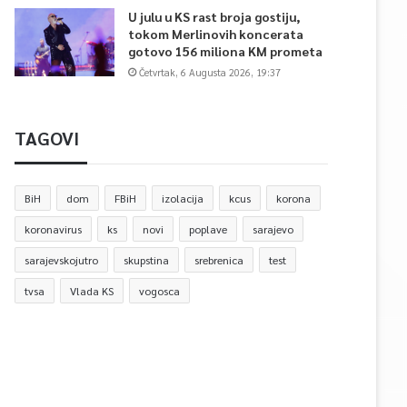
U julu u KS rast broja gostiju,
tokom Merlinovih koncerata
gotovo 156 miliona KM prometa
Četvrtak, 6 Augusta 2026, 19:37
TAGOVI
BiH
dom
FBiH
izolacija
kcus
korona
koronavirus
ks
novi
poplave
sarajevo
sarajevskojutro
skupstina
srebrenica
test
tvsa
Vlada KS
vogosca