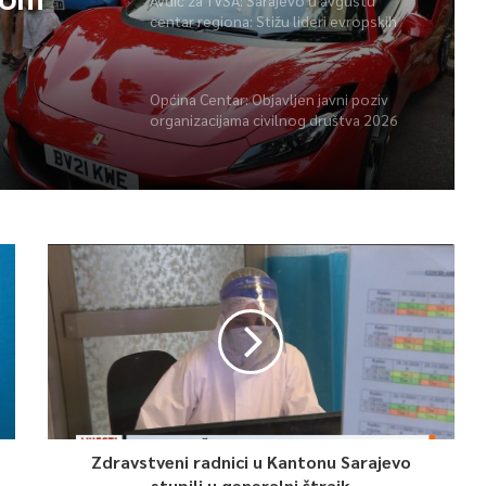
Avdić za TVSA: Sarajevo u avgustu
centar regiona: Stižu lideri evropskih
gradova
Općina Centar: Objavljen javni poziv
organizacijama civilnog društva 2026
Zdravstveni radnici u Kantonu Sarajevo
stupili u generalni štrajk