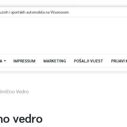
Sarajevo u avgustu centar regiona: Stižu lideri evropskih gradova
A
IMPRESSUM
MARKETING
POŠALJI VIJEST
PRIJAVI
limično Vedro
no vedro