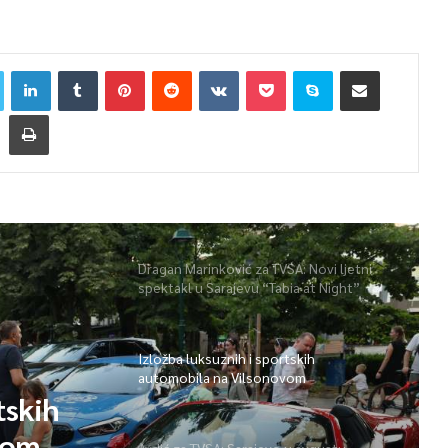
Dragan Marinković za TVSA: Novi ljetni
spektakl u Sarajevu “Tabia at Night”
Izložba luksuznih i sportskih
automobila na Vilsonovom
tskih
vom