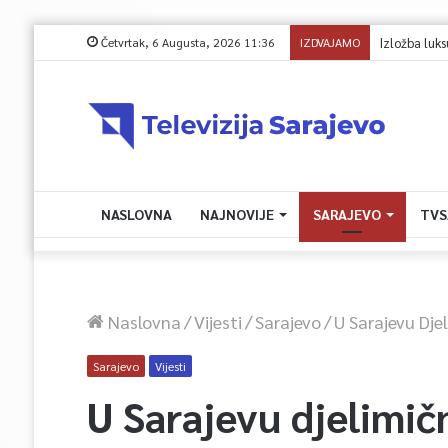
Četvrtak, 6 Augusta, 2026 11:36
IZDVAJAMO
Avdić za TVSA: 
NASLOVNA
NAJNOVIJE
SARAJEVO
TVS
Naslovna
/
Vijesti
/
Sarajevo
/
U Sarajevu Dje
Sarajevo
Vijesti
U Sarajevu djelimič