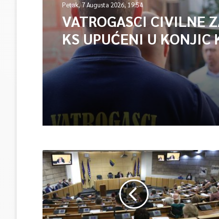
Petak, 7 Augusta 2026, 19:54
VATROGASCI CIVILNE 
KS UPUĆENI U KONJIC 
ISPOMOĆ U GAŠENJU 