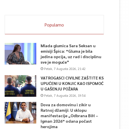
Popularno
Mlada glumica Sara Seksan u
emisiji Špica: “Gluma je bila
jedina opcija, uz rad i disciplinu
sve je moguće”
Petak, 7 Augusta 2026, 21:42
VATROGASCI CIVILNE ZAŠTITE KS
UPUĆENI U KONJIC KAO ISPOMOĆ
U GAŠENJU POŽARA
Petak, 7 Augusta 2026, 19:54
Dova za domovinu i zikir u
Ratnoj džamiji: U sklopu
manifestacije „Odbrana BiH –
Igman 2026“ odana počast
herojima