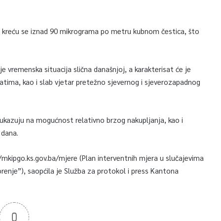
0 kreću se iznad 90 mikrograma po metru kubnom čestica, što
 vremenska situacija slična današnjoj, a karakterisat će je
satima, kao i slab vjetar pretežno sjevernog i sjeverozapadnog
 ukazuju na mogućnost relativno brzog nakupljanja, kao i
 dana.
mkipgo.ks.gov.ba/mjere (Plan interventnih mjera u slučajevima
enje”), saopćila je Služba za protokol i press Kantona
0