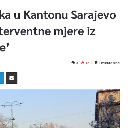
ka u Kantonu Sarajevo
terventne mjere iz
e’
0
150
1 minute read