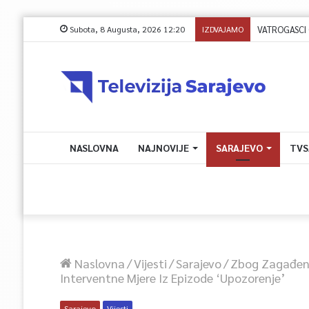
Subota, 8 Augusta, 2026 12:20
IZDVAJAMO
NASLOVNA
NAJNOVIJE
SARAJEVO
TVS
Naslovna
/
Vijesti
/
Sarajevo
/
Zbog Zagađenj
Interventne Mjere Iz Epizode ‘Upozorenje’
Sarajevo
Vijesti