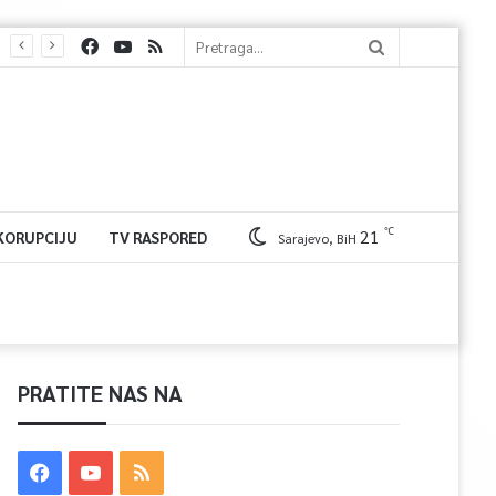
℃
21
 KORUPCIJU
TV RASPORED
Sarajevo, BiH
PRATITE NAS NA