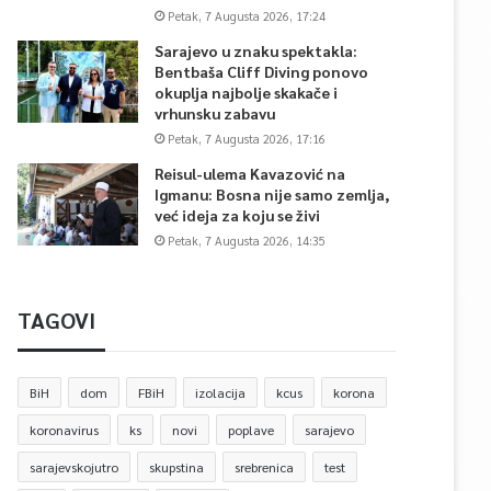
Petak, 7 Augusta 2026, 17:24
Sarajevo u znaku spektakla:
Bentbaša Cliff Diving ponovo
okuplja najbolje skakače i
vrhunsku zabavu
Petak, 7 Augusta 2026, 17:16
Reisul-ulema Kavazović na
Igmanu: Bosna nije samo zemlja,
već ideja za koju se živi
Petak, 7 Augusta 2026, 14:35
TAGOVI
BiH
dom
FBiH
izolacija
kcus
korona
koronavirus
ks
novi
poplave
sarajevo
sarajevskojutro
skupstina
srebrenica
test