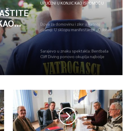
UPUĆENI U KONJIC KAO ISPOMOĆ U
GAŠENJU POŽARA
ZAŠTITE
KAO
Dova za domovinu i zikir u Ratnoj
džamiji: U sklopu manifestacije „Odbrana
POŽARA
BiH – Igman 2026“ odana počast
herojima
Sarajevo u znaku spektakla: Bentbaša
Cliff Diving ponovo okuplja najbolje
skakače i vrhunsku zabavu