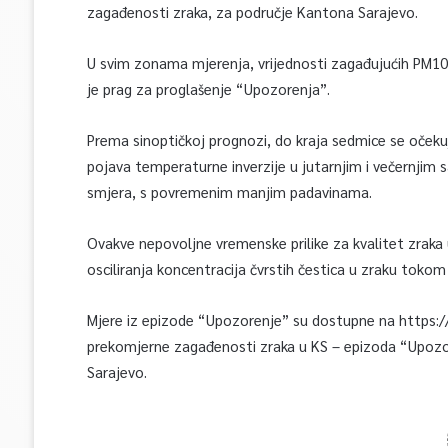
zagađenosti zraka, za područje Kantona Sarajevo.
U svim zonama mjerenja, vrijednosti zagađujućih PM1
je prag za proglašenje “Upozorenja”.
Prema sinoptičkoj prognozi, do kraja sedmice se očekuje
pojava temperaturne inverzije u jutarnjim i večernjim 
smjera, s povremenim manjim padavinama.
Ovakve nepovoljne vremenske prilike za kvalitet zraka
osciliranja koncentracija čvrstih čestica u zraku tokom
Mjere iz epizode “Upozorenje” su dostupne na https://
prekomjerne zagađenosti zraka u KS – epizoda “Upozor
Sarajevo.