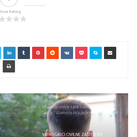
rticle Rating
Mlada glumica Sara Seksan u emisiji
Špica: “Gluma je bila jedina opcija, uz rad
i disciplinu sve je moguće”
VATROGASCI CIVILNE ZAŠTITE KS