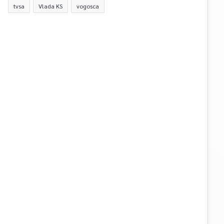
tvsa
Vlada KS
vogosca