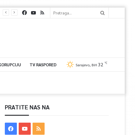
℃
32
 KORUPCIJU
TV RASPORED
Sarajevo, BiH
PRATITE NAS NA