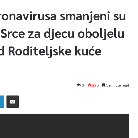
onavirusa smanjeni su
Srce za djecu oboljelu
ad Roditeljske kuće
0
220
1 minute read