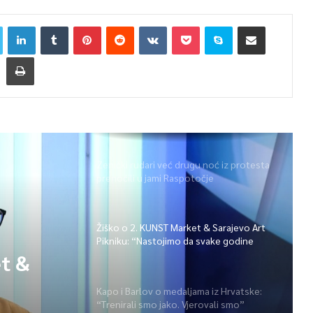
Zenički rudari već drugu noć iz protesta
prenoćili u jami Raspotočje
Žiško o 2. KUNST Market & Sarajevo Art
Pikniku: “Nastojimo da svake godine
ponudimo više događaja” (video)
t &
Kapo i Barlov o medaljama iz Hrvatske:
“Trenirali smo jako. Vjerovali smo”
dine