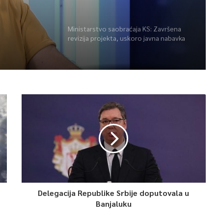
a”
Ministarstvo saobraćaja KS: Završena
revizija projekta, uskoro javna nabavka
za obnovu mosta u ulici Ive Andrića
Delegacija Republike Srbije doputovala u
Banjaluku