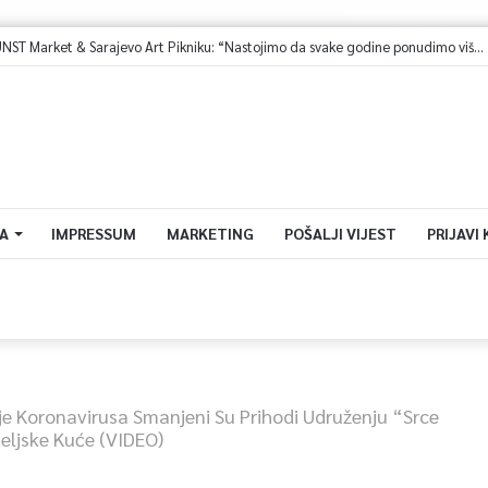
Žiško o 2. KUNST Market & Sarajevo Art Pikniku: “Nastojimo da svake godine ponudimo više događaja” (video)
A
IMPRESSUM
MARKETING
POŠALJI VIJEST
PRIJAVI
e Koronavirusa Smanjeni Su Prihodi Udruženju “Srce
eljske Kuće (VIDEO)