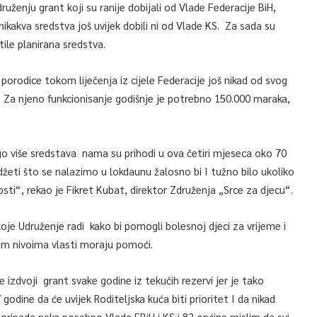
ruženju grant koji su ranije dobijali od Vlade Federacije BiH,
 nikakva sredstva još uvijek dobili ni od Vlade KS. Za sada su
ile planirana sredstva.
 porodice tokom liječenja iz cijele Federacije još nikad od svog
. Za njeno funkcionisanje godišnje je potrebno 150.000 maraka,
o više sredstava nama su prihodi u ova četiri mjeseca oko 70
žeti što se nalazimo u lokdaunu žalosno bi I tužno bilo ukoliko
nosti“, rekao je Fikret Kubat, direktor Združenja „Srce za djecu“.
oje Udruženje radi kako bi pomogli bolesnoj djeci za vrijeme i
vim nivoima vlasti moraju pomoći.
izdvoji grant svake godine iz tekučih rezervi jer je tako
odine da će uvijek Roditeljska kuća biti prioritet I da nikad
pripada neka posebno Vlada FBiH i KS i 83 općine mislim da svi