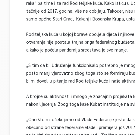
raka” pa time i za rad Roditeljske kuće. Kako ističu u Ud
tačnije od 2017. godine, više ne dobijaju. Također, nisu
samo općine Stari Grad, Kakanj i Bosanska Krupa, uplat
Roditeljska kuća u kojoj borave oboljela djeca i njihove
otvaranja nije postala trajna briga federalnog budžeta
a kako je počela pandemija sredstava je sve manje.
„S tim da bi Udruženje funkcionisalo potrebno je mnog
posto manji vjerovatno zbog toga što se formiraju bud
bi mi doveli u pitanje rad Roditeljske kuće i naše aktiv
A brojne su aktivnosti i mnogo je značajnih projekata k
nakon liječenja. Zbog toga kaže Kubat institucije na s
„Ono što mi očekujemo od Vlade Federacije jeste da se 
obećano od strane federalne vlade i premijera još 2017 g
neće biti doveden u pitanju njen rad….Tražimo ono što 