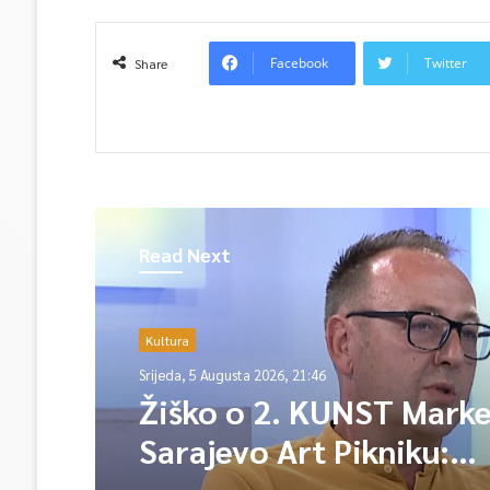
Facebook
Twitter
Share
Read Next
Kultura
Srijeda, 5 Augusta 2026, 21:46
Žiško o 2. KUNST Marke
Sarajevo Art Pikniku:
“Nastojimo da svake go