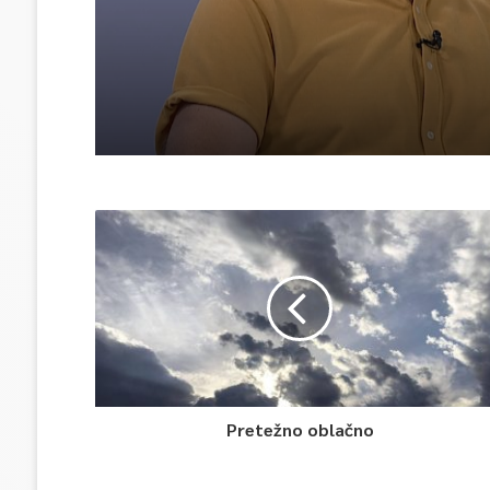
ponudimo više događaj
(video)
Pretežno oblačno