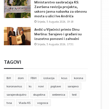
Ministarstvo saobraćaja KS:
Završena revizija projekta,
uskoro javna nabavka za obnovu
mosta u ulici Ive Andrića
Srijeda, 5 Augusta 2026, 19:18
Avdić u Vijećnici primio Dinu
Merlina: Sarajevo i građani su
izuzetno ponosni i zahvalni
Srijeda, 5 Augusta 2026, 17:51
TAGOVI
BiH
dom
FBiH
izolacija
kcus
korona
koronavirus
ks
novi
poplave
sarajevo
sarajevskojutro
skupstina
srebrenica
test
tvsa
Vlada KS
vogosca