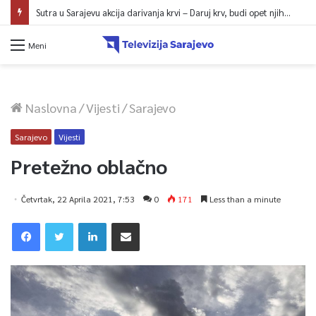
Sutra u Sarajevu akcija darivanja krvi – Daruj krv, budi opet njihov heroj
Meni
Naslovna
/
Vijesti
/
Sarajevo
Sarajevo
Vijesti
Pretežno oblačno
Četvrtak, 22 Aprila 2021, 7:53
0
171
Less than a minute