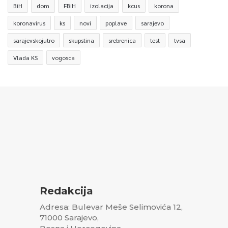
BiH
dom
FBiH
izolacija
kcus
korona
koronavirus
ks
novi
poplave
sarajevo
sarajevskojutro
skupstina
srebrenica
test
tvsa
Vlada KS
vogosca
Redakcija
Adresa: Bulevar Meše Selimovića 12,
71000 Sarajevo,