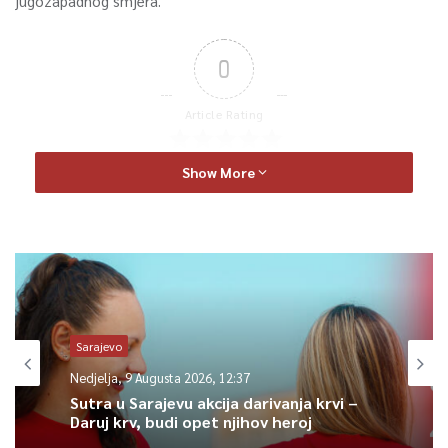
jugozapadnog smjera.
0
Article Rating
Show More
Sarajevo
Nedjelja, 9 Augusta 2026, 12:37
Sutra u Sarajevu akcija darivanja krvi –
Daruj krv, budi opet njihov heroj