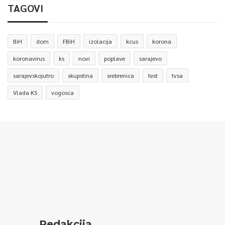
TAGOVI
BiH
dom
FBiH
izolacija
kcus
korona
koronavirus
ks
novi
poplave
sarajevo
sarajevskojutro
skupstina
srebrenica
test
tvsa
Vlada KS
vogosca
Redakcija