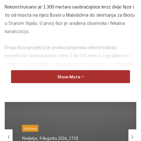
Rekonstruisano je 1.300 metara saobraćajnice kroz dvije faze i
to od mosta na rijeci Bosni u Malešićima do skretanja za Bioču
u Starom Ilijašu. U prvoj fazi je urađena oborinska i fekalna
kanalizacija.
Druga faza projekta je podrazumijevala rekonstrukciju
kompletne saobraćajnice širine 2 do 3,5 metra. Izgrađeni su i
trotoari sa obje strane, armirano-betonski zidovi i postavljena
saobraćajna signalizacija.
Show More
“Građevinska sezona je počela, u narednom periodu nas
očekuje početak radova na brojnim projektima cestovne
infrastrukture koje smo planirali za ovu godinu. Završetkom
radova na ovoj dionici realizovan je Okvirni sporazum u
vrijednosti od dva miliona maraka i umnogome će
svakodnevnica stanovnicima biti olakšana, jer smo dobili
Kultura
kvalitetnu i sigurnu saobraćajnicu za vozila i pješake“, istakao
Nedjelja, 9 Augusta 2026, 17:01