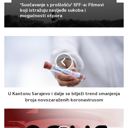
je ministar Šteta.
‘Suočavanje s prošlošću’ SFF-a: Filmovi
koji istražuju nasljeđe sukoba i
mogućnosti otpora
Pri rekonstrukciji ove ceste šahtovi su izmješteni iz
saobraćajnice na trotoare što će doprinijeti dužem vijeku
trajanja ceste.
Izvođač radova je MGBH d.o.o, a nadzor je vršio Zavod za
izgradnju Kantona Sarajevo.
0
Article Rating
U Kantonu Sarajevo i dalje se bilježi trend smanjenja
broja novozaraženih koronavirusom