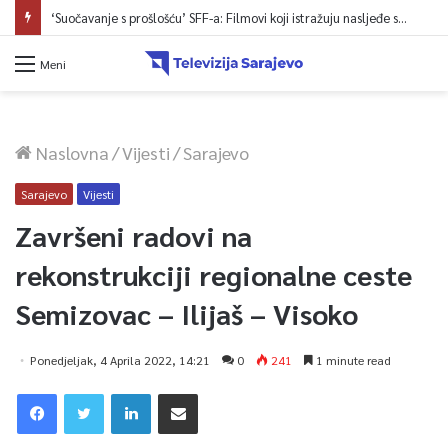
‘Suočavanje s prošlošću’ SFF-a: Filmovi koji istražuju nasljeđe sukoba i mogućnosti otpora
Meni
Naslovna
/
Vijesti
/
Sarajevo
Sarajevo
Vijesti
Završeni radovi na
rekonstrukciji regionalne ceste
Semizovac – Ilijaš – Visoko
Ponedjeljak, 4 Aprila 2022, 14:21
0
241
1 minute read