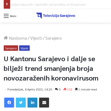
Avdić za TVSA: Sarajevo u avgustu centar regiona: Stižu lideri evropskih gradova
Meni
Naslovna
/
Vijesti
/
Sarajevo
Sarajevo
Vijesti
U Kantonu Sarajevo i dalje se
bilježi trend smanjenja broja
novozaraženih koronavirusom
Ponedjeljak, 4 Aprila 2022, 14:20
0
132
1 minute read