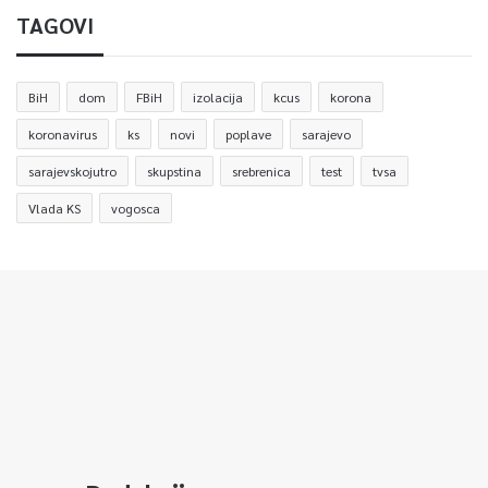
TAGOVI
BiH
dom
FBiH
izolacija
kcus
korona
koronavirus
ks
novi
poplave
sarajevo
sarajevskojutro
skupstina
srebrenica
test
tvsa
Vlada KS
vogosca