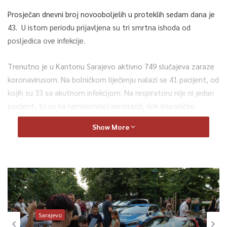
Prosječan dnevni broj novooboljelih u proteklih sedam dana je
43. U istom periodu prijavljena su tri smrtna ishoda od
posljedica ove infekcije.
Trenutno je u Kantonu Sarajevo aktivno 749 slučajeva zaraze
koronavirusom. Na bolničkom liječenju nalazi se 41 pacijent, od
kojih su 33 sa akutnom infekcijom. Na respiratoru nije ni jedan
pacijent, tri su na neinvazivnoj ventilaciji, dok kiseoničku
potporu disanju koriste dva hospitalizirana. Udio nevakcinisanih
Show More
pacijenata na hospitalizaciji iznosi 85,37 posto.
Ukupan broj COVID-19 slučajeva u Kantonu Sarajevo od
početka pandemije iznosi 107.906, izliječeno je 105.225 osoba,
dok su, nažalost, evidentirana 1.932 smrtna ishoda.
Sarajevo
0