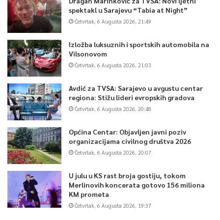
Dragan Marinković za TVSA: Novi ljetni
spektakl u Sarajevu “Tabia at Night”
Četvrtak, 6 Augusta 2026, 21:49
Izložba luksuznih i sportskih automobila na
Vilsonovom
Četvrtak, 6 Augusta 2026, 21:03
Avdić za TVSA: Sarajevo u avgustu centar
regiona: Stižu lideri evropskih gradova
Četvrtak, 6 Augusta 2026, 20:48
Općina Centar: Objavljen javni poziv
organizacijama civilnog društva 2026
Četvrtak, 6 Augusta 2026, 20:07
U julu u KS rast broja gostiju, tokom
Merlinovih koncerata gotovo 156 miliona
KM prometa
Četvrtak, 6 Augusta 2026, 19:37