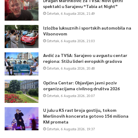
Dragan Marinković za TVSA: Novi ljetni
spektakl u Sarajevu “Tabia at Night”
Četvrtak, 6 Augusta 2026, 21:49
Izložba luksuznih i sportskih automobila na
Vilsonovom
Četvrtak, 6 Augusta 2026, 21:03
Avdić za TVSA: Sarajevo u avgustu centar
regiona: Stižu lideri evropskih gradova
Četvrtak, 6 Augusta 2026, 20:48
Općina Centar: Objavljen javni poziv
organizacijama civilnog društva 2026
Četvrtak, 6 Augusta 2026, 20:07
U julu u KS rast broja gostiju, tokom
Merlinovih koncerata gotovo 156 miliona
KM prometa
Četvrtak, 6 Augusta 2026, 19:37