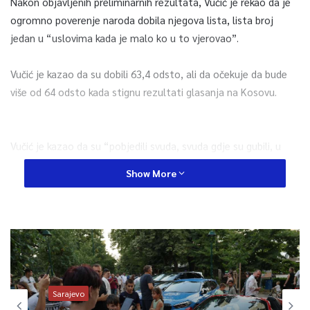
Nakon objavljenih preliminarnih rezultata, Vučić je rekao da je
ogromno poverenje naroda dobila njegova lista, lista broj
jedan u “uslovima kada je malo ko u to vjerovao”.
Vučić je kazao da su dobili 63,4 odsto, ali da očekuje da bude
više od 64 odsto kada stignu rezultati glasanja na Kosovu.
Vučić je kazao da su “pobjedili svuda, svuda gdje su gubili, u
svakom mjestu u inostranstvu, tamo gdje nikada nisu
Show More
pobedili”.
Predsjednik Srbije je kazao i da je njegova lista dobila 90 odsto
glasova u bh. entitetu Republika Srpska gdje je glasalo 87
odsto birača.
Sarajevo