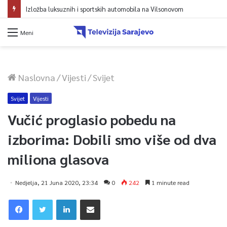
Izložba luksuznih i sportskih automobila na Vilsonovom
Meni
Naslovna
/
Vijesti
/
Svijet
Svijet
Vijesti
Vučić proglasio pobedu na
izborima: Dobili smo više od dva
miliona glasova
Nedjelja, 21 Juna 2020, 23:34
0
242
1 minute read