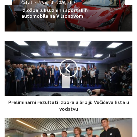
Četvrtak, 6 Augusta 2026, 21:03
Izložba luksuznih i sportskih
0
automobila na Vilsonovom
Article Rating
Preliminarni rezultati izbora u Srbiji: Vučićeva lista u
vodstvu