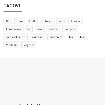
TAGOVI
BiH
dom
FBiH
izolacija
kcus
korona
koronavirus
ks
novi
poplave
sarajevo
sarajevskojutro
skupstina
srebrenica
test
tvsa
Vlada KS
vogosca