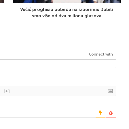
Vučić proglasio pobedu na izborima: Dobili
smo više od dva miliona glasova
Connect with
}
[+]