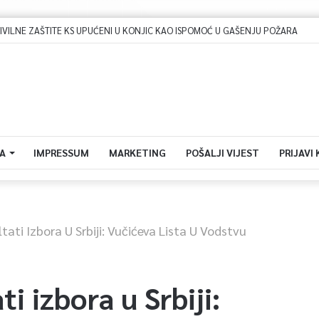
LNE ZAŠTITE KS UPUĆENI U KONJIC KAO ISPOMOĆ U GAŠENJU POŽARA
A
IMPRESSUM
MARKETING
POŠALJI VIJEST
PRIJAVI
tati Izbora U Srbiji: Vučićeva Lista U Vodstvu
ti izbora u Srbiji: