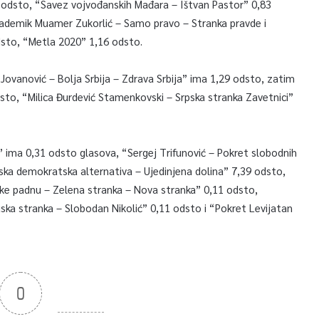
58 odsto, “Savez vojvođanskih Mađara – Ištvan Pastor” 0,83
kademik Muamer Zukorlić – Samo pravo – Stranka pravde i
sto, “Metla 2020” 1,16 odsto.
ovanović – Bolja Srbija – Zdrava Srbija” ima 1,29 odsto, zatim
sto, “Milica Đurdević Stamenkovski – Srpska stranka Zavetnici”
ć” ima 0,31 odsto glasova, “Sergej Trifunović – Pokret slobodnih
ska demokratska alternativa – Ujedinjena dolina” 7,39 odsto,
ke padnu – Zelena stranka – Nova stranka” 0,11 odsto,
ska stranka – Slobodan Nikolić” 0,11 odsto i “Pokret Levijatan
0