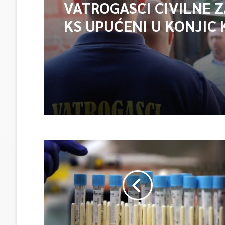
VATROGASCI CIVILNE 
KS UPUĆENI U KONJIC 
ISPOMOĆ U GAŠENJU 