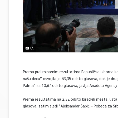
AA
Prema preliminarnim rezultatima Republičke izborne kom
našu decu” osvojila je 63,35 odsto glasova, dok je dru
Palma” sa 10,67 odsto glasova, javlja Anadolu Agency 
Prema rezultatima na 2,32 odsto biračkih mesta, lista “
glasova, zatim sledi “Aleksandar Šapić – Pobeda za Srb