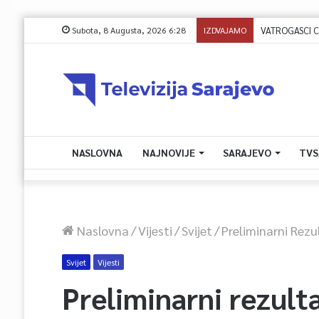
Subota, 8 Augusta, 2026 6:28
IZDVAJAMO
VATROGASCI CIVI
NASLOVNA
NAJNOVIJE
SARAJEVO
TVS
Naslovna
/
Vijesti
/
Svijet
/
Preliminarni Rezul
Svijet
Vijesti
Preliminarni rezulta