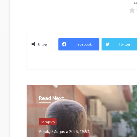
A
Facebook
Twitter
Share
Read Next
Sarajevo
Petak, 7 Augusta 2026, 19:54