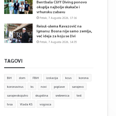
Bentbaša Cliff Diving ponovo
okuplja najbolje skakače i
vrhunsku zabavu
Petak, 7 Augusta 2026, 17:16
Reisul-ulema Kavazović na
Igmanu: Bosna nije samo zemlja,
već ideja za koju se živi
Petak, 7 Augusta 2026, 14:35
TAGOVI
BiH
dom
FBiH
izolacija
kcus
korona
koronavirus
ks
novi
poplave
sarajevo
sarajevskojutro
skupstina
srebrenica
test
tvsa
Vlada KS
vogosca