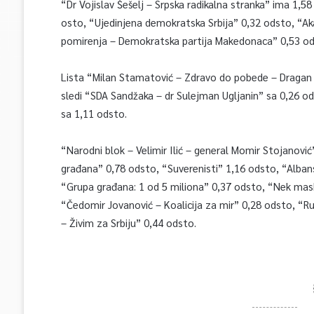
“Dr Vojislav Šešelj – Srpska radikalna stranka” ima 1,
osto, “Ujedinjena demokratska Srbija” 0,32 odsto, “A
pomirenja – Demokratska partija Makedonaca” 0,53 od
Lista “Milan Stamatović – Zdravo do pobede – Dragan J
sledi “SDA Sandžaka – dr Sulejman Ugljanin” sa 0,26 od
sa 1,11 odsto.
“Narodni blok – Velimir Ilić – general Momir Stojanovi
građana” 0,78 odsto, “Suverenisti” 1,16 odsto, “Alban
“Grupa građana: 1 od 5 miliona” 0,37 odsto, “Nek mas
“Čedomir Jovanović – Koalicija za mir” 0,28 odsto, “Ru
– Živim za Srbiju” 0,44 odsto.