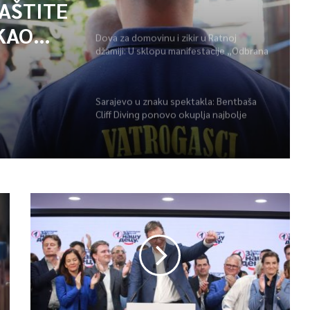
GAŠENJU POŽARA
ZAŠTITE
KAO
Dova za domovinu i zikir u Ratnoj
džamiji: U sklopu manifestacije „Odbrana
POŽARA
BiH – Igman 2026“ odana počast
herojima
Sarajevo u znaku spektakla: Bentbaša
Cliff Diving ponovo okuplja najbolje
skakače i vrhunsku zabavu