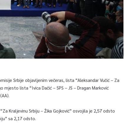
isije Srbije objavljenim večeras, lista “Aleksandar Vučić – Za
go mjesto lista “Ivica Dačić – SPS – JS – Dragan Marković
(AA).
Za Kraljevinu Srbiju – Žika Gojković” osvojila je 2,57 odsto
iju” sa 2,17 odsto.