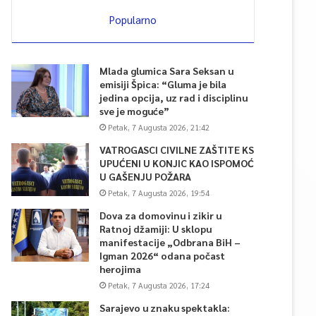
Popularno
Mlada glumica Sara Seksan u
emisiji Špica: “Gluma je bila
jedina opcija, uz rad i disciplinu
sve je moguće”
Petak, 7 Augusta 2026, 21:42
VATROGASCI CIVILNE ZAŠTITE KS
UPUĆENI U KONJIC KAO ISPOMOĆ
U GAŠENJU POŽARA
Petak, 7 Augusta 2026, 19:54
Dova za domovinu i zikir u
Ratnoj džamiji: U sklopu
manifestacije „Odbrana BiH –
Igman 2026“ odana počast
herojima
Petak, 7 Augusta 2026, 17:24
Sarajevo u znaku spektakla: