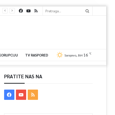
℃
16
 KORUPCIJU
TV RASPORED
Sarajevo, BiH
PRATITE NAS NA