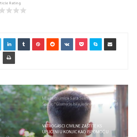
rticle Rating
Mlada glumica Sara Seksan u emisiji
Špica: “Gluma je bila jedina opcija, uz rad
i disciplinu sve je moguće”
VATROGASCI CIVILNE ZAŠTITE KS
UPUĆENI U KONJIC KAO ISPOMOĆ U