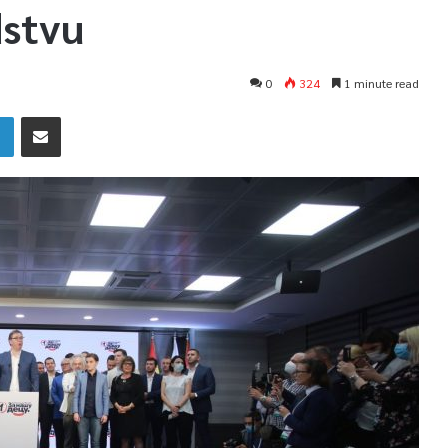
dstvu
0
324
1 minute read