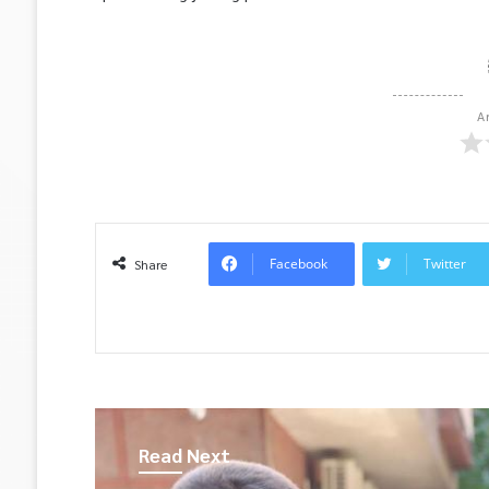
A
Facebook
Twitter
Share
Read Next