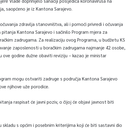
ere Vlade doprinijelo sanaciji posljedica koronavirusa na
a, saopćeno je iz Kantona Sarajevo.
očuvanja zdravlja stanovništva, ali i pomoći privredi i očuvanja
a pitanja Kantona Sarajevo i sačinilo Program mjera za
oračkim zadrugama. Za realizaciju ovog Programa, u budžetu KS
žavanje zaposlenosti u boračkim zadrugama najmanje 42 osobe,
 ove godine dužne obaviti reviziju – kazao je ministar
program mogu ostvariti zadruge s područja Kantona Sarajevo
nove njihove uže porodice.
tanja raspisat će javni poziv, o čijoj će objavi javnost biti
 skladu s općim i posebnim kriterijima koji će biti sastavni dio