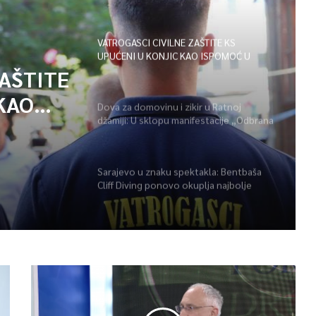
i disciplinu sve je moguće”
VATROGASCI CIVILNE ZAŠTITE KS
UPUĆENI U KONJIC KAO ISPOMOĆ U
GAŠENJU POŽARA
ZAŠTITE
KAO
Dova za domovinu i zikir u Ratnoj
džamiji: U sklopu manifestacije „Odbrana
POŽARA
BiH – Igman 2026“ odana počast
herojima
Sarajevo u znaku spektakla: Bentbaša
Cliff Diving ponovo okuplja najbolje
skakače i vrhunsku zabavu