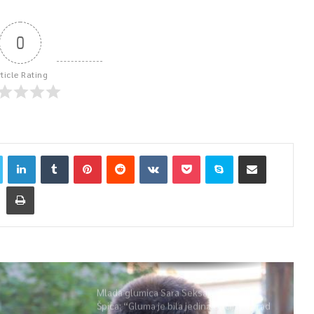
0
rticle Rating
Mlada glumica Sara Seksan u emisiji
Špica: “Gluma je bila jedina opcija, uz rad