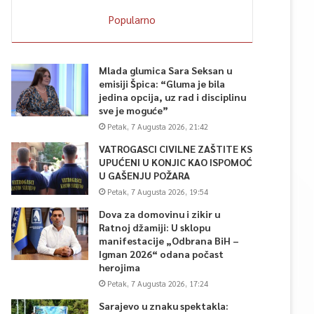
Popularno
Mlada glumica Sara Seksan u
emisiji Špica: “Gluma je bila
jedina opcija, uz rad i disciplinu
sve je moguće”
Petak, 7 Augusta 2026, 21:42
VATROGASCI CIVILNE ZAŠTITE KS
UPUĆENI U KONJIC KAO ISPOMOĆ
U GAŠENJU POŽARA
Petak, 7 Augusta 2026, 19:54
Dova za domovinu i zikir u
Ratnoj džamiji: U sklopu
manifestacije „Odbrana BiH –
Igman 2026“ odana počast
herojima
Petak, 7 Augusta 2026, 17:24
Sarajevo u znaku spektakla: