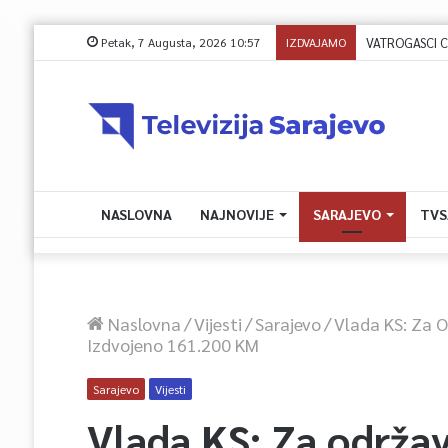
Petak, 7 Augusta, 2026 10:57
IZDVAJAMO
NASLOVNA
NAJNOVIJE
SARAJEVO
TVS
Naslovna
/
Vijesti
/
Sarajevo
/
Vlada KS: Za 
Izdvojeno 161.200 KM
Sarajevo
Vijesti
Vlada KS: Za održav