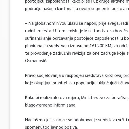
postojeću zaposlenost, kako bi se i uz druge aktivne mj
području našega kantona i u ovom segmentu poslovanj
– Na globalnom nivou ulažu se napori, prije svega, radi 
radnih mjesta. U tom smislu je Ministarstvo za boračk
sufinansiranje održavanja postojeće zaposlenosti u b
planirana su sredstva u iznosu od 161.200 KM, za odr
te provođenje zadružnih revizija za one zadruge koje su
Osmanović.
Pravo sudjelovanja u raspodjeli sredstava kroz ovaj 
koje okupljaju braniteljsku populaciju, uključujući i čla
Kako bi realiziralo ovu mjeru, Ministarstvo za boračka pi
blagovremeno informisana.
Naglašeno je i kako će se odobravanje sredstava vršiti u
spomenutog javnog poziva.