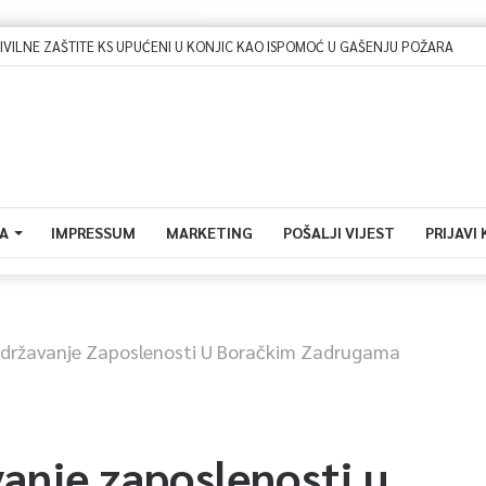
Dova za domovinu i zikir u Ratnoj džamiji: U sklopu manifestacije „Odbrana BiH – Igman 2026“ odana počast herojima
A
IMPRESSUM
MARKETING
POŠALJI VIJEST
PRIJAVI
Održavanje Zaposlenosti U Boračkim Zadrugama
anje zaposlenosti u