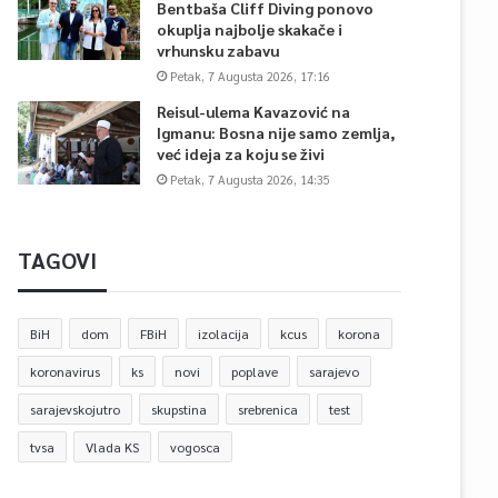
Bentbaša Cliff Diving ponovo
okuplja najbolje skakače i
vrhunsku zabavu
Petak, 7 Augusta 2026, 17:16
Reisul-ulema Kavazović na
Igmanu: Bosna nije samo zemlja,
već ideja za koju se živi
Petak, 7 Augusta 2026, 14:35
TAGOVI
BiH
dom
FBiH
izolacija
kcus
korona
koronavirus
ks
novi
poplave
sarajevo
sarajevskojutro
skupstina
srebrenica
test
tvsa
Vlada KS
vogosca