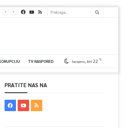
℃
22
 KORUPCIJU
TV RASPORED
Sarajevo, BiH
PRATITE NAS NA