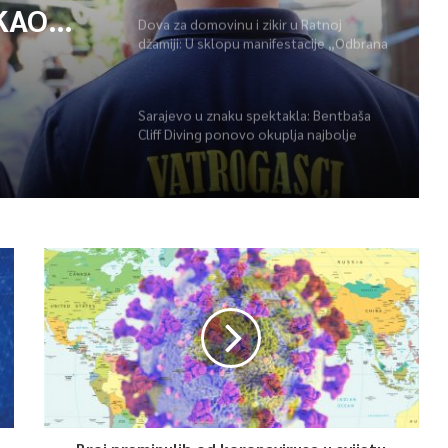
ZAŠTITE
Dova za domovinu i zikir u Ratnoj
KAO
džamiji: U sklopu manifestacije „Odbrana
BiH – Igman 2026“ odana počast
POŽARA
herojima
r u
Sarajevo u znaku spektakla: Bentbaša
u
Cliff Diving ponovo okuplja najbolje
skakače i vrhunsku zabavu
 BiH –
ast