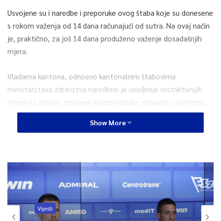
Usvojene su i naredbe i preporuke ovog štaba koje su donesene
s rokom važenja od 14 dana računajući od sutra. Na ovaj način
je, praktično, za još 14 dana produženo važenje dosadašnjih
mjera.
Vladama kantona, odnosno kantonalnim štabovima
ministarstava zdravstva naređeno je uvođenje restriktivnijih
mjera na osnovu procjene epidemiološke situacije u kantonu,
odnosno općini uz redovno obavještavanje Kriznog štaba FMZ.
Show More
Krizni štab FMZ je zadužen da, prije isteka roka od 14 dana,
sagleda kompletnu epidemiološku situaciju u Federaciji BiH i
sačini procjenu rizika, a radi razmatranja mogućnosti i potrebe
izmjene naredbi i preporuka utvrđenih, te da Vladi dostavi
prijedlog novih.
Vijesti
Ovaj štab će današnje zaključke, s prilozima, dostaviti