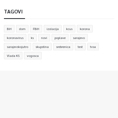
TAGOVI
BiH
dom
FBiH
izolacija
kcus
korona
koronavirus
ks
novi
poplave
sarajevo
sarajevskojutro
skupstina
srebrenica
test
tvsa
Vlada KS
vogosca