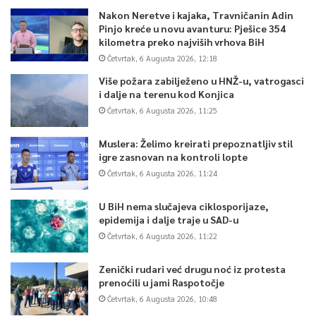
Nakon Neretve i kajaka, Travničanin Adin
Pinjo kreće u novu avanturu: Pješice 354
kilometra preko najviših vrhova BiH
Četvrtak, 6 Augusta 2026, 12:18
Više požara zabilježeno u HNŽ-u, vatrogasci
i dalje na terenu kod Konjica
Četvrtak, 6 Augusta 2026, 11:25
Muslera: Želimo kreirati prepoznatljiv stil
igre zasnovan na kontroli lopte
Četvrtak, 6 Augusta 2026, 11:24
U BiH nema slučajeva ciklosporijaze,
epidemija i dalje traje u SAD-u
Četvrtak, 6 Augusta 2026, 11:22
Zenički rudari već drugu noć iz protesta
prenoćili u jami Raspotočje
Četvrtak, 6 Augusta 2026, 10:48