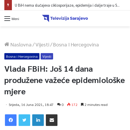
U BiH nema slučajeva ciklosporijaze, epidemija i dalje traje u SAD-u
Meni
Naslovna
/
Vijesti
/
Bosna I Hercegovina
Bosna i Hercegovina
Vijesti
Vlada FBiH: Još 14 dana
produžene važeće epidemiološke
mjere
Srijeda, 16 Juna 2021, 18:47
0
172
2 minutes read