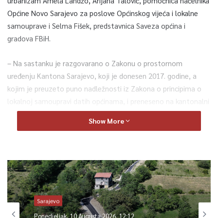
urbanizam Amela Landžo, Arijana Talović, pomoćnica načelnika
Općine Novo Sarajevo za poslove Općinskog vijeća i lokalne
samouprave i Selma Fišek, predstavnica Saveza općina i
gradova FBiH.
– Na sastanku je razgovarano o Zakonu o prostornom
uređenju Kantona Sarajevo, koji je donesen 2017. godine, a
kojim je preuzeto puno nadležnosti iz Zakona o principima o
lokalnoj samoupravi datih općinama, i preneseno na kantonalni
nivo koji je neefikasan. Samim tim otežan je rad lokalnih
Show More
zajednica, a posebno je usložnjena procedura izdavanja raznih
saglasnosti i odobrenja za građenje – kaže se u saopćenju
Općine Novi Grad.
Kako se navodi, istaknuto je da smo među najsporijim
državama na svijetu, zbog zakona koji su neusaglašeni i
Sarajevo
neprovodivi, a ne donose ih općine, nego kantoni i Federacija
BiH.
Ponedjeljak, 10 Augusta 2026, 12:12