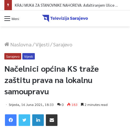
KRAJ MUKA ZA STANOVNIKE NAHOREVA: Asfaltiranjem Ulice Vranica brijeg spajaju se gornji i središnji dio naselja
Meni
Naslovna
/
Vijesti
/
Sarajevo
Sarajevo
Vijesti
Načelnici općina KS traže
zaštitu prava na lokalnu
samoupravu
Srijeda, 16 Juna 2021, 18:33
0
183
2 minutes read