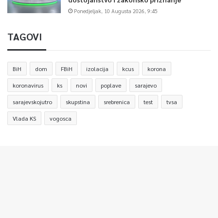
Ponedjeljak, 10 Augusta 2026, 9:45
TAGOVI
BiH
dom
FBiH
izolacija
kcus
korona
koronavirus
ks
novi
poplave
sarajevo
sarajevskojutro
skupstina
srebrenica
test
tvsa
Vlada KS
vogosca