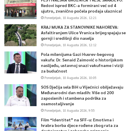
Redovi ispred BKC-a formirani već od 4
ujutro, zvanično počela prodaja ulaznica!
Ponedjeljak, 10 Augusta 2026, 12:21
KRAJ MUKA ZA STANOVNIKE NAHOREVA:
Asfaltiranjem Ulice Vranica brijeg spajaju se
gornji i središnji dio naselja
Ponedjeljak, 10 Augusta 2026, 12:12
Pola milenijuma Gazi Husrev-begovog
vakufa: Dr. Senaid Zaimović o historijskom
naslijeđu, ustavnoj snazi vakufname i viziji
za budućnost
Ponedjeljak, 10 Augusta 2026, 10:05
SOS Dječija sela BiH u Vijećnici obilježavaju
Međunarodni dan mladih: Više od 200
zaposlenih i stambena podrška za
osamostaljivanje
Ponedjeljak, 10 Augusta 2026, 9:55
Film “Identitet” na SFF-u: Emotivna i
hrabra borba djece rođene zbog rata za
dostojanstvo i zakonsko priznanje