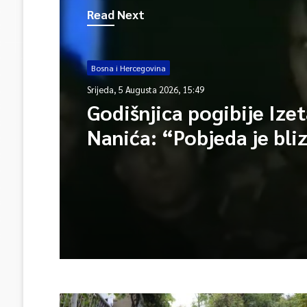
Read Next
Bosna i Hercegovina
Srijeda, 5 Augusta 2026, 15:49
Godišnjica pogibije Ize
Nanića: “Pobjeda je bli
Bog da bit će naša Bosn
Hercegovina”