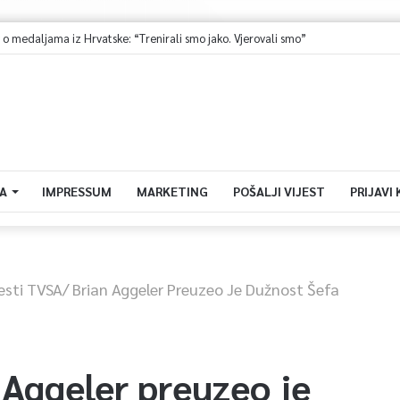
 medaljama iz Hrvatske: “Trenirali smo jako. Vjerovali smo”
A
IMPRESSUM
MARKETING
POŠALJI VIJEST
PRIJAVI
jesti TVSA/ Brian Aggeler Preuzeo Je Dužnost Šefa
 Aggeler preuzeo je