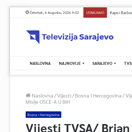
Četvrtak, 6 Augusta, 2026 9:02
IZDVAJAMO
Kapo i Barlov o
NASLOVNA
NAJNOVIJE
SARAJEVO
TVS
Naslovna
/
Vijesti
/
Bosna I Hercegovina
/
Vi
Misije OSCE-A U BiH
Bosna i Hercegovina
Vijesti TVSA/ Brian