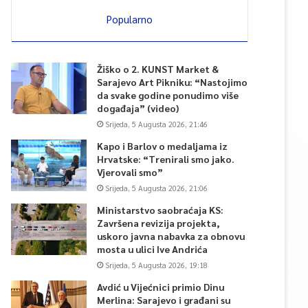
Popularno
Žiško o 2. KUNST Market &
Sarajevo Art Pikniku: “Nastojimo
da svake godine ponudimo više
događaja” (video)
Srijeda, 5 Augusta 2026, 21:46
Kapo i Barlov o medaljama iz
Hrvatske: “Trenirali smo jako.
Vjerovali smo”
Srijeda, 5 Augusta 2026, 21:06
Ministarstvo saobraćaja KS:
Završena revizija projekta,
uskoro javna nabavka za obnovu
mosta u ulici Ive Andrića
Srijeda, 5 Augusta 2026, 19:18
Avdić u Vijećnici primio Dinu
Merlina: Sarajevo i građani su