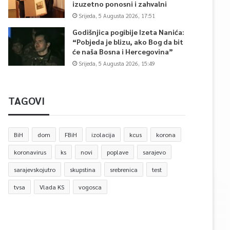
izuzetno ponosni i zahvalni
Srijeda, 5 Augusta 2026, 17:51
Godišnjica pogibije Izeta Nanića:
“Pobjeda je blizu, ako Bog da bit
će naša Bosna i Hercegovina”
Srijeda, 5 Augusta 2026, 15:49
TAGOVI
BiH
dom
FBiH
izolacija
kcus
korona
koronavirus
ks
novi
poplave
sarajevo
sarajevskojutro
skupstina
srebrenica
test
tvsa
Vlada KS
vogosca