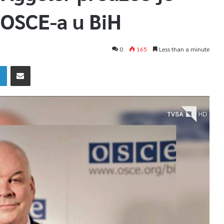
 OSCE-a u BiH
0
165
Less than a minute