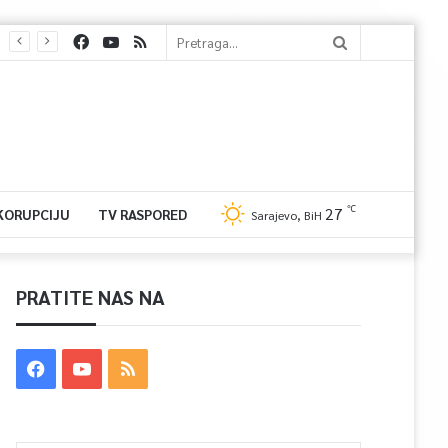
℃
27
 KORUPCIJU
TV RASPORED
Sarajevo, BiH
PRATITE NAS NA