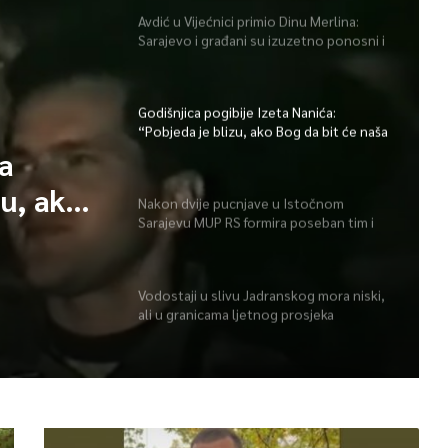
Avdić u Vijećnici primio Dinu Merlina:
Sarajevo i građani su izuzetno ponosni i
zahvalni
Godišnjica pogibije Izeta Nanića:
“Pobjeda je blizu, ako Bog da bit će naša
Bosna i Hercegovina”
ta
zu, ako
Nakon dvije pucnjave u Istočnom
Sarajevu MUP RS formira poseban tim i
a i
pojačava prisustvo policije
Vodostaji u slivu Jadranskog mora niski,
ali u granicama ljetnog prosjeka