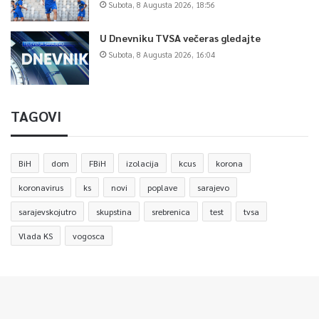
Subota, 8 Augusta 2026, 18:56
U Dnevniku TVSA večeras gledajte
Subota, 8 Augusta 2026, 16:04
TAGOVI
BiH
dom
FBiH
izolacija
kcus
korona
koronavirus
ks
novi
poplave
sarajevo
sarajevskojutro
skupstina
srebrenica
test
tvsa
Vlada KS
vogosca