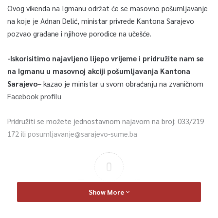
Ovog vikenda na Igmanu održat će se masovno pošumljavanje
na koje je Adnan Delić, ministar privrede Kantona Sarajevo
pozvao građane i njihove porodice na učešće.
-Iskorisitimo najavljeno lijepo vrijeme i pridružite nam se
na Igmanu u masovnoj akciji pošumljavanja Kantona
Sarajevo
– kazao je ministar u svom obraćanju na zvaničnom
Facebook profilu
Pridružiti se možete jednostavnom najavom na broj: 033/219
172 ili posumljavanje@sarajevo-sume.ba
0
Article Rating
Show More