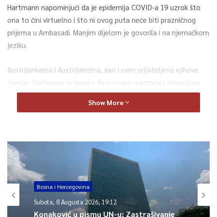
Hartmann napominjući da je epidemija COVID-a 19 uzrok što
ona to čini virtuelno i što ni ovog puta neće biti prazničnog
prijema u Ambasadi. Manjim dijelom je govorila i na njemačkom
jeziku.
Austrijankama i Austrijancima, kao i svim prijateljima njihove
zemlje, Hartmann je kazala da u ovako izazovnoj situaciji na
međunarodnom planu, Austrija ne misli samo na sebe već
Show More
pokazuje solidarnost „prvenstveno s našim prijateljima na
zapadnom Balkanu, a posebno s Bosnom i Hercegovinom“.
– Posebno nam je važna politička budućnost Bosne i
Hercegovine kao snažnog partnera u Evropskoj uniji – rekla je
između ostalog tokom dužeg obraćanja.
Bosna i Hercegovina
Zahvalila je svim koleginicama i kolegama za stalnu i
Subota, 8 Augusta 2026, 19:12
kontinuiranu saradnju te nazdravila u čast nacionalnog
Konaković u pismu UN-u: Zastrašivanje