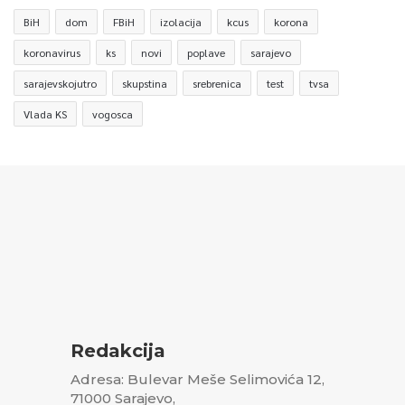
BiH
dom
FBiH
izolacija
kcus
korona
koronavirus
ks
novi
poplave
sarajevo
sarajevskojutro
skupstina
srebrenica
test
tvsa
Vlada KS
vogosca
Redakcija
Adresa: Bulevar Meše Selimovića 12,
71000 Sarajevo,