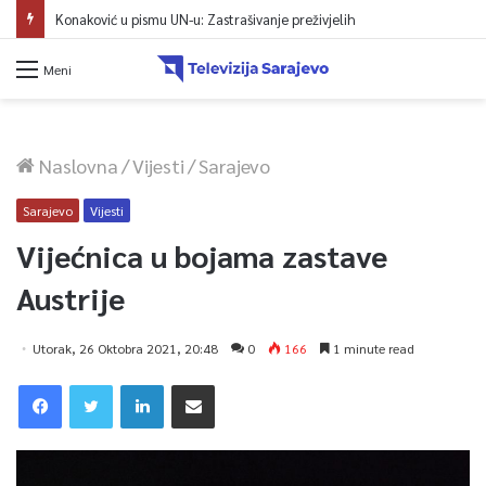
Konaković u pismu UN-u: Zastrašivanje preživjelih
Meni
Naslovna
/
Vijesti
/
Sarajevo
Sarajevo
Vijesti
Vijećnica u bojama zastave
Austrije
Utorak, 26 Oktobra 2021, 20:48
0
166
1 minute read