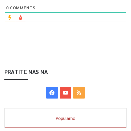
Sjednicu Gradskog vijeća možete pratiti uživo na programu
0
COMMENTS
Televizije Sarajevo.
0
Article Rating
PRATITE NAS NA
Popularno