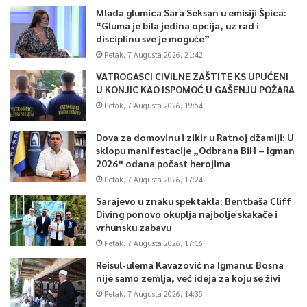
Mlada glumica Sara Seksan u emisiji Špica:
“Gluma je bila jedina opcija, uz rad i
disciplinu sve je moguće”
Petak, 7 Augusta 2026, 21:42
VATROGASCI CIVILNE ZAŠTITE KS UPUĆENI
U KONJIC KAO ISPOMOĆ U GAŠENJU POŽARA
Petak, 7 Augusta 2026, 19:54
Dova za domovinu i zikir u Ratnoj džamiji: U
sklopu manifestacije „Odbrana BiH – Igman
2026“ odana počast herojima
Petak, 7 Augusta 2026, 17:24
Sarajevo u znaku spektakla: Bentbaša Cliff
Diving ponovo okuplja najbolje skakače i
vrhunsku zabavu
Petak, 7 Augusta 2026, 17:16
Reisul-ulema Kavazović na Igmanu: Bosna
nije samo zemlja, već ideja za koju se živi
Petak, 7 Augusta 2026, 14:35