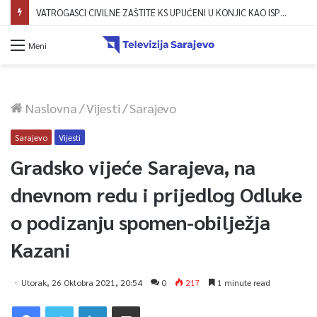
VATROGASCI CIVILNE ZAŠTITE KS UPUĆENI U KONJIC KAO ISPOMOĆ U GAŠENJU POŽARA
Meni
Naslovna
/
Vijesti
/
Sarajevo
Sarajevo
Vijesti
Gradsko vijeće Sarajeva, na
dnevnom redu i prijedlog Odluke
o podizanju spomen-obilježja
Kazani
Utorak, 26 Oktobra 2021, 20:54
0
217
1 minute read