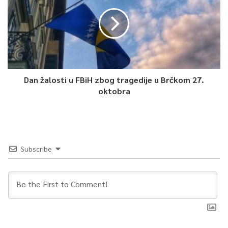
tome treba dodati
da su to „žrtve koje su ubili vojnici pod komandom
Mušana Topalovića
Cace”.
O Prijedlogu Kluba vijećnika Naše stranke uoči sjednice za
Dan žalosti u FBiH zbog tragedije u Brčkom 27.
Dnevnik TVSA govorio je predsjednik Kluba, Adi Škaljić.
oktobra
Subscribe