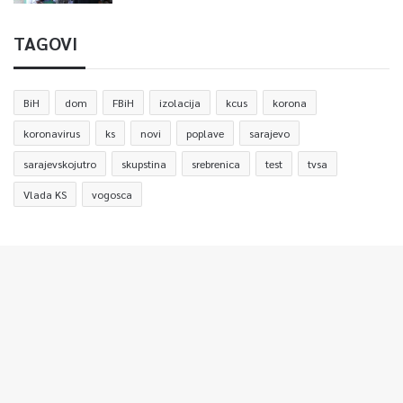
TAGOVI
BiH
dom
FBiH
izolacija
kcus
korona
koronavirus
ks
novi
poplave
sarajevo
sarajevskojutro
skupstina
srebrenica
test
tvsa
Vlada KS
vogosca