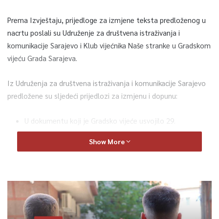
Prema Izvještaju, prijedloge za izmjene teksta predloženog u
nacrtu poslali su Udruženje za društvena istraživanja i
komunikacije Sarajevo i Klub vijećnika Naše stranke u Gradskom
vijeću Grada Sarajeva.
Iz Udruženja za društvena istraživanja i komunikacije Sarajevo
predložene su sljedeći prijedlozi za izmjenu i dopunu:
U dokumentu koji je Gradsko vijeće usvojilo 29.
septembra 2021.
Show More
godine je navedeno da će na spomeniku pisati „Kazani
1992.-1994″. Taj
tekst bi trebalo ispraviti u „Kazani 1992.-1993″. Naime,
zločini su se
događali u periodu 1992.-1993, a Mušan Topalović Caco je
ubijen