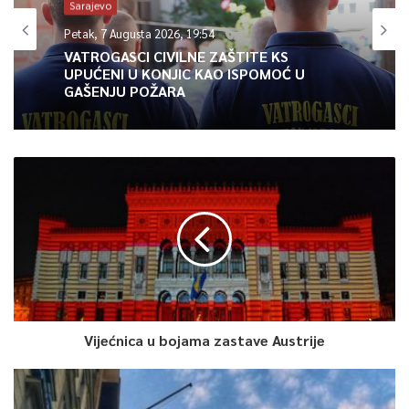
tokom 1993. godine i nije tačno da su se zločini događali i
Sarajevo
poslije
Petak, 7 Augusta 2026, 19:54
njegove smrti.
VATROGASCI CIVILNE ZAŠTITE KS
UPUĆENI U KONJIC KAO ISPOMOĆ U
Pored navedenih imena žrtava, koja će prema Odluci biti
GAŠENJU POŽARA
uklesana na
spomenik, treba dodati i žrtve ekshumirane sa lokaliteta
Gaj i Grm
maline. lako se radi o lokalitetima koji fizički nisu jedna
cjelina, oni
svakako čine cjelinu događaja na Kazanima. Na budućem
spomeniku,
također, treba navesti da spisak žrtava nije konačan. Još
uvijek se traga za najmanje jednom žrtvom koja je
nestala na Kazanima.
Vijećnica u bojama zastave Austrije
Prema usvojenoj Odluci, u tekstu koji će se nalaziti na
spomeniku nije
naveden kontekst događanja na Kazanima, pa shodno