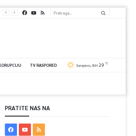
℃
29
 KORUPCIJU
TV RASPORED
Sarajevo, BiH
PRATITE NAS NA