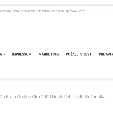
Ministarstvo saobraćaja KS: Završena revizija projekta, uskoro javna nabavka za obnovu mosta u ulici Ive Andrića
A
IMPRESSUM
MARKETING
POŠALJI VIJEST
PRIJAVI
Do Kraja Godine Oko 1000 Novih Policijskih Službenika