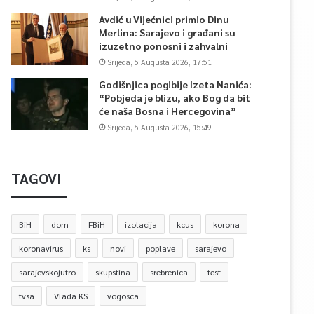
Avdić u Vijećnici primio Dinu
Merlina: Sarajevo i građani su
izuzetno ponosni i zahvalni
Srijeda, 5 Augusta 2026, 17:51
Godišnjica pogibije Izeta Nanića:
“Pobjeda je blizu, ako Bog da bit
će naša Bosna i Hercegovina”
Srijeda, 5 Augusta 2026, 15:49
TAGOVI
BiH
dom
FBiH
izolacija
kcus
korona
koronavirus
ks
novi
poplave
sarajevo
sarajevskojutro
skupstina
srebrenica
test
tvsa
Vlada KS
vogosca