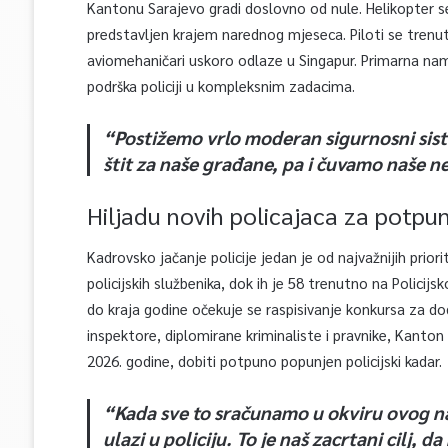
Kantonu Sarajevo gradi doslovno od nule. Helikopter se
predstavljen krajem narednog mjeseca. Piloti se tren
aviomehaničari uskoro odlaze u Singapur. Primarna namje
podrška policiji u kompleksnim zadacima.
“Postižemo vrlo moderan sigurnosni sis
štit za naše građane, pa i čuvamo naše n
Hiljadu novih policajaca za potpu
Kadrovsko jačanje policije jedan je od najvažnijih prior
policijskih službenika, dok ih je 58 trenutno na Policij
do kraja godine očekuje se raspisivanje konkursa za do
inspektore, diplomirane kriminaliste i pravnike, Kanton 
2026. godine, dobiti potpuno popunjen policijski kadar.
“Kada sve to sračunamo u okviru ovog naš
ulazi u policiju. To je naš zacrtani cilj,