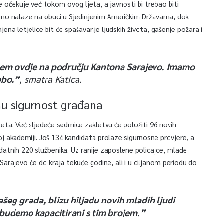
 očekuje već tokom ovog ljeta, a javnosti bi trebao biti
utno nalaze na obuci u Sjedinjenim Američkim Državama, dok
na letjelice bit će spašavanje ljudskih života, gašenje požara i
tem ovdje na području Kantona Sarajevo. Imamo
ebo.”
, smatra Katica.
nu sigurnost građana
iteta. Već sljedeće sedmice zakletvu će položiti 96 novih
skoj akademiji. Još 134 kandidata prolaze sigurnosne provjere, a
datnih 220 službenika. Uz ranije zaposlene policajce, mlađe
Sarajevo će do kraja tekuće godine, ali i u ciljanom periodu do
eg grada, blizu hiljadu novih mladih ljudi
 da budemo kapacitirani s tim brojem.”