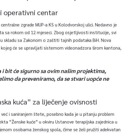
 operativni centar
ve centralne zgrade MUP-a KS u Kolodvorskoj ulici. Nedavno je
 sa rokom od 12 mjeseci. Zbog osjetljivosti institucije, svi
 u skladu sa Zakonom o zaštiti tajnih podataka BiH. Nova
iz kojeg će se upravljati sistemom videonadzora širom kantona,
a i bit će sigurno sa ovim našim projektima,
elimo da preveniramo, da se stvari uopće ne
nska kuća” za liječenje ovisnosti
 već i saniranjem štete, posebno kada je u pitanju problem
jekta “Ženske kuće” u okviru Ustanove terapijska zajednica u
jenom osobama ženskog spola, čime se želi pružiti adekvatan