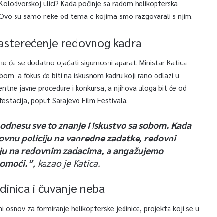
olodvorskoj ulici? Kada počinje sa radom helikopterska
er? Ovo su samo neke od tema o kojima smo razgovarali s njim.
rasterećenje redovnog kadra
e će se dodatno ojačati sigurnosni aparat. Ministar Katica
om, a fokus će biti na iskusnom kadru koji rano odlazi u
entne javne procedure i konkursa, a njihova uloga bit će od
festacija, poput Sarajevo Film Festivala.
u odnesu sve to znanje i iskustvo sa sobom. Kada
ovnu policiju na vanredne zadatke, redovni
ciju na redovnim zadacima, a angažujemo
pomoći.”
, kazao je Katica.
edinica i čuvanje neba
osnov za formiranje helikopterske jedinice, projekta koji se u