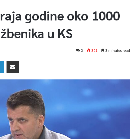
raja godine oko 1000
užbenika u KS
0
321
3 minutes read