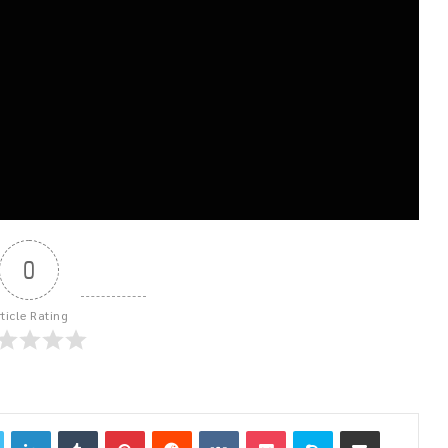
0
rticle Rating