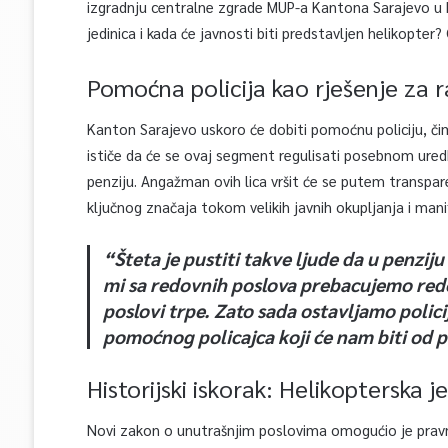
izgradnju centralne zgrade MUP-a Kantona Sarajevo u K
jedinica i kada će javnosti biti predstavljen helikopt
Pomoćna policija kao rješenje za 
Kanton Sarajevo uskoro će dobiti pomoćnu policiju, čim
ističe da će se ovaj segment regulisati posebnom uredb
penziju. Angažman ovih lica vršit će se putem transpar
ključnog značaja tokom velikih javnih okupljanja i mani
“Šteta je pustiti takve ljude da u penzij
mi sa redovnih poslova prebacujemo red
poslovi trpe. Zato sada ostavljamo poli
pomoćnog policajca koji će nam biti od 
Historijski iskorak: Helikopterska j
Novi zakon o unutrašnjim poslovima omogućio je pravni 