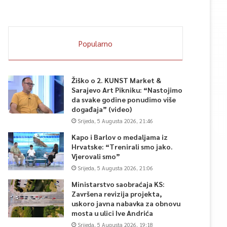
Popularno
Žiško o 2. KUNST Market &
Sarajevo Art Pikniku: “Nastojimo
da svake godine ponudimo više
događaja” (video)
Srijeda, 5 Augusta 2026, 21:46
Kapo i Barlov o medaljama iz
Hrvatske: “Trenirali smo jako.
Vjerovali smo”
Srijeda, 5 Augusta 2026, 21:06
Ministarstvo saobraćaja KS:
Završena revizija projekta,
uskoro javna nabavka za obnovu
mosta u ulici Ive Andrića
Srijeda, 5 Augusta 2026, 19:18