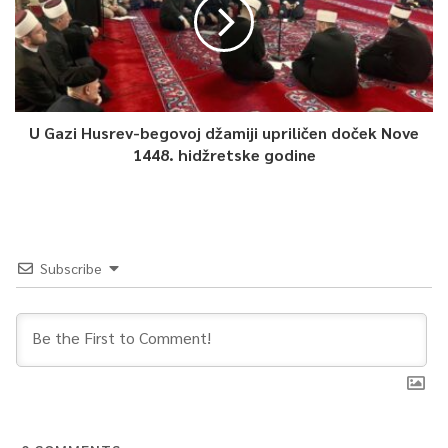
U Gazi Husrev-begovoj džamiji upriličen doček Nove
1448. hidžretske godine
Problemi sa bujicama nastali su i u Buća Potoku, na Drveniji,
Subscribe
Bjelavama, kao i na Baščaršiji. Nakon prestanka padavina,
situacija se poboljšala.
0
Article Rating