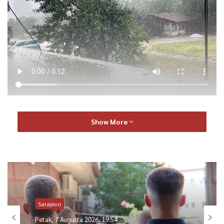
Poplavljen je, između ostalih i dio Ulice Hamdije
Show More
Kreševljakovića. Do izlijevanja vode došlo je jer postojeći
odvodi nisu mogli primiti povećane količine vode iz nabujalog
Mjedeničkog potoka. Voda se zadržala na kolovozu i
trotoarima, otežavajući kretanje vozila i pješaka.
Sarajevo
Petak, 7 Augusta 2026, 19:54