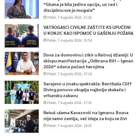
“Gluma je bila jedina opcija, uz rad i
disciplinu sve je moguće”
Petak, 7 Augusta 2026, 21:42
VATROGASCI CIVILNE ZAŠTITE KS UPUĆENI
U KONJIC KAO ISPOMOĆ U GAŠENJU POŽARA
Petak, 7 Augusta 2026, 19:54
Dova za domovinu i zikir u Ratnoj džamiji: U
sklopu manifestacije „Odbrana BiH – Igman
2026“ odana počast herojima
Petak, 7 Augusta 2026, 17:24
Sarajevo u znaku spektakla: Bentbaša Cliff
Diving ponovo okuplja najbolje skakače i
vrhunsku zabavu
Petak, 7 Augusta 2026, 17:16
Reisul-ulema Kavazović na Igmanu: Bosna
nije samo zemlja, već ideja za koju se živi
Petak, 7 Augusta 2026, 14:35