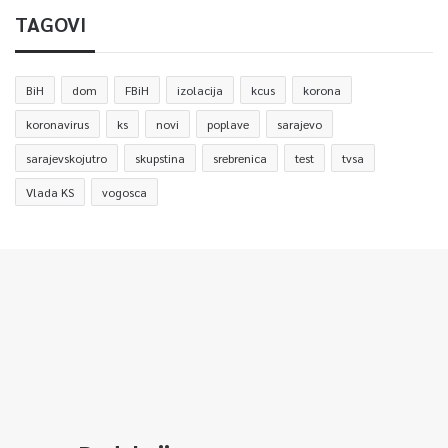
TAGOVI
BiH
dom
FBiH
izolacija
kcus
korona
koronavirus
ks
novi
poplave
sarajevo
sarajevskojutro
skupstina
srebrenica
test
tvsa
Vlada KS
vogosca