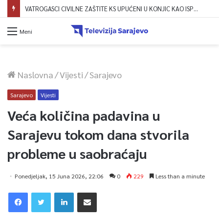
VATROGASCI CIVILNE ZAŠTITE KS UPUĆENI U KONJIC KAO ISPOMOĆ U GAŠENJU POŽARA
Meni
Naslovna
/
Vijesti
/
Sarajevo
Sarajevo
Vijesti
Veća količina padavina u
Sarajevu tokom dana stvorila
probleme u saobraćaju
Ponedjeljak, 15 Juna 2026, 22:06
0
229
Less than a minute