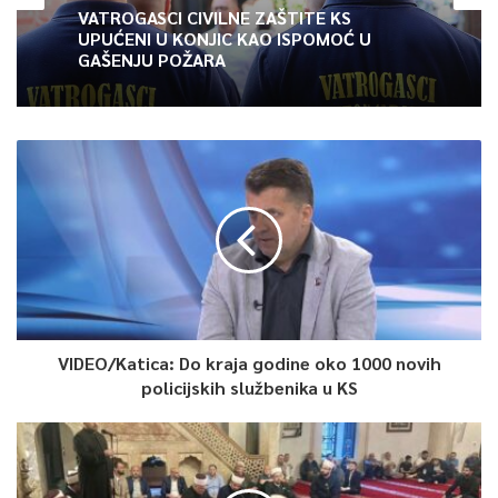
VATROGASCI CIVILNE ZAŠTITE KS
UPUĆENI U KONJIC KAO ISPOMOĆ U
GAŠENJU POŽARA
VIDEO/Katica: Do kraja godine oko 1000 novih
policijskih službenika u KS