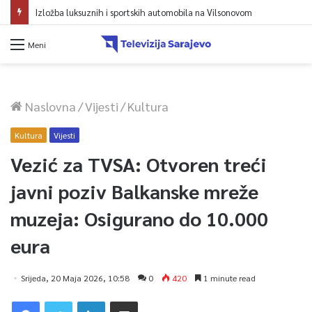
Izložba luksuznih i sportskih automobila na Vilsonovom
Meni
Naslovna
/
Vijesti
/
Kultura
Kultura
Vijesti
Vezić za TVSA: Otvoren treći
javni poziv Balkanske mreže
muzeja: Osigurano do 10.000
eura
Srijeda, 20 Maja 2026, 10:58
0
420
1 minute read