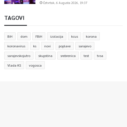
Četvrtak, 6 Augusta 2026, 19:37
TAGOVI
BiH
dom
FBiH
izolacija
kcus
korona
koronavirus
ks
novi
poplave
sarajevo
sarajevskojutro
skupstina
srebrenica
test
tvsa
Vlada KS
vogosca