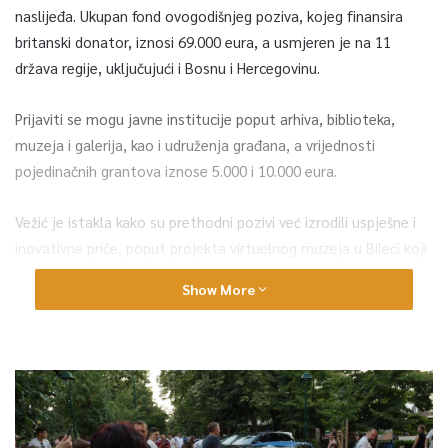
naslijeđa. Ukupan fond ovogodišnjeg poziva, kojeg finansira
britanski donator, iznosi 69.000 eura, a usmjeren je na 11
država regije, uključujući i Bosnu i Hercegovinu.
Prijaviti se mogu javne institucije poput arhiva, biblioteka,
muzeja i galerija, kao i udruženja građana, a vrijednosti
pojedinačnih grantova iznose 5.000 i 10.000 eura.
Vežić je istakla kako su prethodni pozivi već izrodili uspješne i
inovativne priče, poput projekta virtuelnog muzeja u Bileći koji
aktivno uključuje lokalnu zajednicu, te saradnje Muzeja
Show More
književnosti i pozorišne umjetnosti sa udruženjem „Udružene“,
kroz koju su izrađene rukotvorine inspirisane motivima bh.
književnih velikana poput Ive Andrića i Silvija Strahimira
Kranjčevića.
Savremeni muzeji odavno su prerasli arhaične i statične