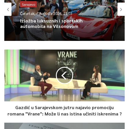
koncepte, postajući interaktivni prostori otvoreni za
Sarajevo
partnerstva. Kao izvrstan primjer takve saradnje, direktorica je
Četvrtak, 6 Augusta 2026, 21:03
izdvojila nedavni projekt Zemaljskog muzeja BiH i udruženja
Izložba luksuznih i sportskih
„Greens“, u sklopu kojeg su osobe sa invaliditetom vodile
automobila na Vilsonovom
radionice o začinskom bilju u botaničkoj bašti.
0
Article Rating
Gazdić u Sarajevskom jutru najavio promociju
romana "Vrane": Može li nas istina učiniti iskrenima ?