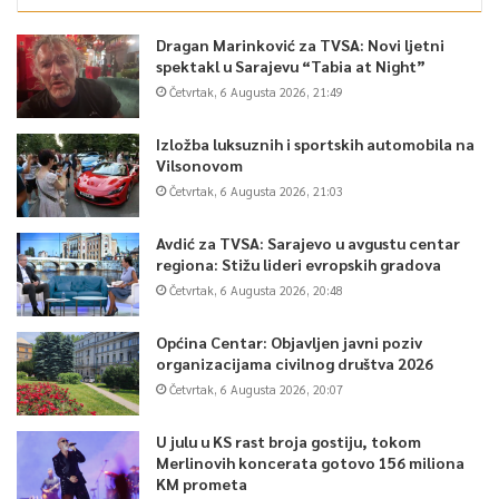
Dragan Marinković za TVSA: Novi ljetni
spektakl u Sarajevu “Tabia at Night”
Četvrtak, 6 Augusta 2026, 21:49
Izložba luksuznih i sportskih automobila na
Vilsonovom
Četvrtak, 6 Augusta 2026, 21:03
Avdić za TVSA: Sarajevo u avgustu centar
regiona: Stižu lideri evropskih gradova
Četvrtak, 6 Augusta 2026, 20:48
Općina Centar: Objavljen javni poziv
organizacijama civilnog društva 2026
Četvrtak, 6 Augusta 2026, 20:07
U julu u KS rast broja gostiju, tokom
Merlinovih koncerata gotovo 156 miliona
KM prometa